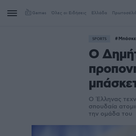
Games
Όλες οι Ειδήσεις
Ελλάδα
Πρωτοσέλι
Μπάσκε
SPORTS
Ο Δημή
προπονη
μπάσκε
Ο Έλληνας τεχνι
σπουδαία ατομικ
την ομάδα του