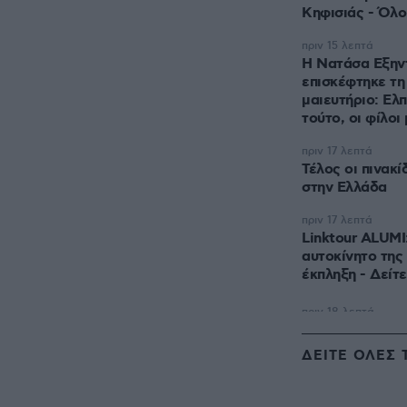
Κηφισιάς - Όλ
πριν 15 λεπτά
Η Νατάσα Εξην
επισκέφτηκε τη
μαιευτήριο: Ελπ
τούτο, οι φίλοι
πριν 17 λεπτά
Τέλος οι πινακ
στην Ελλάδα
πριν 17 λεπτά
Linktour ALUMI
αυτοκίνητο της 
έκπληξη - Δείτε
ΔΕΙΤΕ ΟΛΕΣ 