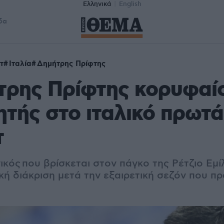
Ελληνικά
English
δα
τ
Ιταλία
Δημήτρης Πρίφτης
τρης Πρίφτης κορυφαί
τής στο ιταλικό πρωτ
τ
κός που βρίσκεται στον πάγκο της Ρέτζιο Εμίλ
ή διάκριση μετά την εξαιρετική σεζόν που πρ