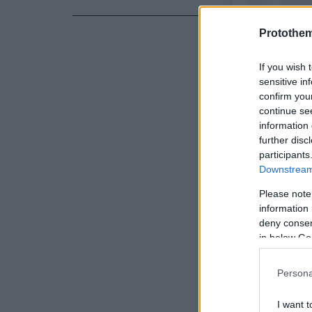
Protothe
If you wish 
sensitive in
confirm you
continue se
information 
further disc
participants
Downstream 
Please note
Δείτε αυτή τη
information 
Η δημοσ
deny consent
in below Go
Persona
I want t