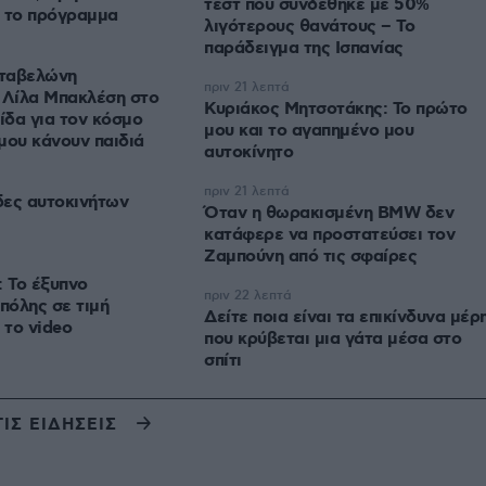
τεστ που συνδέθηκε με 50%
ο το πρόγραμμα
λιγότερους θανάτους – Το
παράδειγμα της Ισπανίας
ταβελώνη
πριν 21 λεπτά
 Λίλα Μπακλέση στο
Κυριάκος Μητσοτάκης: Το πρώτο
ίδα για τον κόσμο
μου και το αγαπημένο μου
 μου κάνουν παιδιά
αυτοκίνητο
πριν 21 λεπτά
ίδες αυτοκινήτων
Όταν η θωρακισμένη BMW δεν
κατάφερε να προστατεύσει τον
Ζαμπούνη από τις σφαίρες
: Το έξυπνο
πριν 22 λεπτά
πόλης σε τιμή
Δείτε ποια είναι τα επικίνδυνα μέρ
 το video
που κρύβεται μια γάτα μέσα στο
σπίτι
ΤΙΣ ΕΙΔΗΣΕΙΣ