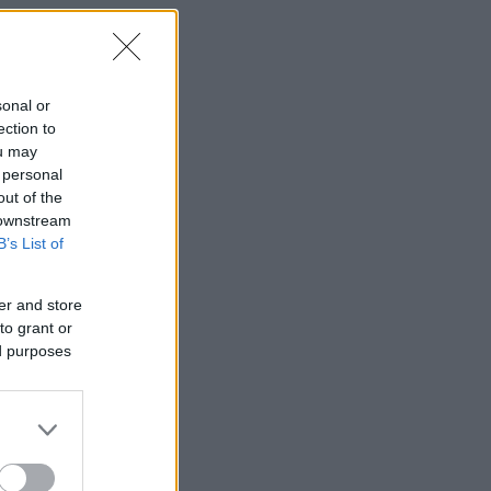
sonal or
ection to
ou may
 personal
out of the
 downstream
B’s List of
er and store
to grant or
ed purposes