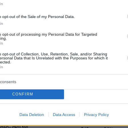
In
o opt-out of the Sale of my Personal Data.
In
protothema.gr στο Google News
το
και μάθετε πρώτοι
εις
to opt-out of processing my Personal Data for Targeted
ing.
In
Ειδήσεις
 τελευταίες
από την Ελλάδα και τον Κόσμο, τη
Protothema.gr
μβαίνουν, στο
o opt-out of Collection, Use, Retention, Sale, and/or Sharing
ersonal Data that Is Unrelated with the Purposes for which it
lected.
In
Ειδήσεις
Δημοφιλή
Σχολιασμέν
ΗΣΕΩΝ
consents
πριν 18 λεπτά
CONFIRM
Συνετρίβη πυροσβεστικό
με»: Τα μεγάλα
ελικόπτερο ενώ επιχειρούσε σε
υ έρωτα
μεγάλη δασική πυρκαγιά στη Γιούτ
Data Deletion
Data Access
Privacy Policy
πριν 21 λεπτά
δόσεις: Πού θα
Καρκίνος παχέος εντέρου: Το απλό
 ΑΕΚ, Άρη και