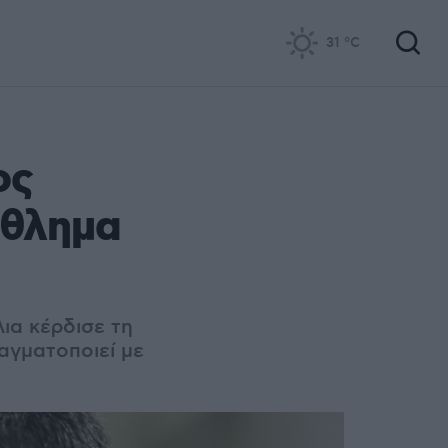
31
°C
ος
άθλημα
ια κέρδισε τη
αγματοποιεί με