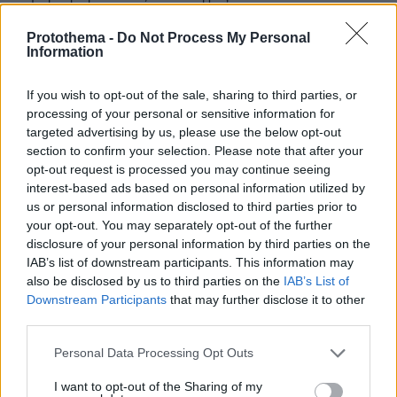
υπουργείου Εσωτερικών
Protothema -
Do Not Process My Personal
Information
If you wish to opt-out of the sale, sharing to third parties, or
processing of your personal or sensitive information for
targeted advertising by us, please use the below opt-out
section to confirm your selection. Please note that after your
opt-out request is processed you may continue seeing
interest-based ads based on personal information utilized by
us or personal information disclosed to third parties prior to
your opt-out. You may separately opt-out of the further
disclosure of your personal information by third parties on the
IAB’s list of downstream participants. This information may
also be disclosed by us to third parties on the
IAB’s List of
Downstream Participants
that may further disclose it to other
third parties.
Please note that this website/app uses one or more Google
Personal Data Processing Opt Outs
services and may gather and store information including but
not limited to your visit or usage behaviour. You may click to
I want to opt-out of the Sharing of my