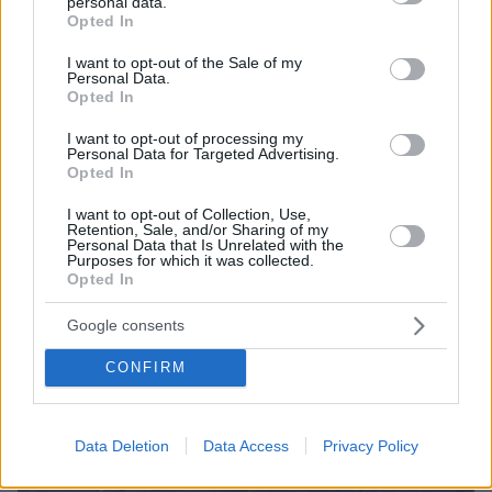
personal data.
grant or deny consent to Google and its third-party tags to
Opted In
use your data for below specified purposes in below Google
consent section.
I want to opt-out of the Sale of my
20
03.08.2026, 18:02
Personal Data.
Η χαμηλή στάθμη σε Δούναβη και Ρήνο κλείνει
Opted In
πυρηνικούς αντιδραστήρες, απειλεί με μπλακάουτ και
παραλύει τις εμπορικές μεταφορές
I want to opt-out of processing my
Personal Data for Targeted Advertising.
Σε κατάσταση ενεργειακού συναγερμού Ρουμανία
Opted In
και Ουγγαρία, κλείνουν βιομηχανίες αυτοκινήτων,
εκκλήσεις στους πολίτες για μείωση κατανάλωσης -
I want to opt-out of Collection, Use,
Retention, Sale, and/or Sharing of my
Προβλήματα στις μεταφορές αγαθών στη Γερμανία,
Personal Data that Is Unrelated with the
Purposes for which it was collected.
δυσκολίες για τους αγρότες σε Ολλανδία και Ιταλία
Opted In
Google consents
CONFIRM
Data Deletion
Data Access
Privacy Policy