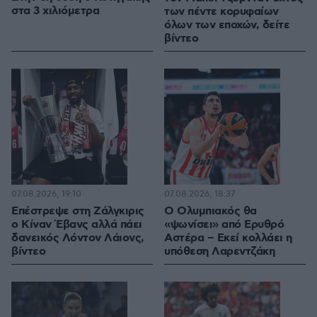
στα 3 χιλιόμετρα
των πέντε κορυφαίων
όλων των εποχών, δείτε
βίντεο
07.08.2026, 19:10
07.08.2026, 18:37
Επέστρεψε στη Ζάλγκιρις
Ο Ολυμπιακός θα
ο Κίναν Έβανς αλλά πάει
«ψωνίσει» από Ερυθρό
δανεικός Λόντον Λάιονς,
Αστέρα – Εκεί κολλάει η
βίντεο
υπόθεση Λαρεντζάκη