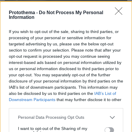
Protothema -
Do Not Process My Personal
Information
If you wish to opt-out of the sale, sharing to third parties, or
processing of your personal or sensitive information for
targeted advertising by us, please use the below opt-out
Loaded
:
100.00%
section to confirm your selection. Please note that after your
07.08.2026, 18:54
opt-out request is processed you may continue seeing
«Κάτι απέσπασε την προσοχή του οδηγού»:
interest-based ads based on personal information utilized by
Πραγματογνώμονας επιχειρεί να ρίξει φως στα
us or personal information disclosed to third parties prior to
αίτια του δυστυχήματος στις Σέρρες
your opt-out. You may separately opt-out of the further
disclosure of your personal information by third parties on the
IAB’s list of downstream participants. This information may
Νέες καταγγελίες στην Ελπίδα για τη
also be disclosed by us to third parties on the
IAB’s List of
Δημοκρατία: Γρατσία, Γαλανός,
Downstream Participants
that may further disclose it to other
Καρυστιανού και αυλικοί το
μετέτρεψαν σε φοβικό αρχηγικό
third parties.
κόμμα
Please note that this website/app uses one or more Google
Personal Data Processing Opt Outs
13
07.08.2026, 19:33
services and may gather and store information including but
not limited to your visit or usage behaviour. You may click to
I want to opt-out of the Sharing of my