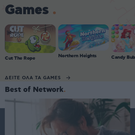
Games
Northern Heights
Candy Bub
Cut The Rope
ΔΕΙΤΕ ΟΛΑ ΤΑ GAMES
Best of Network