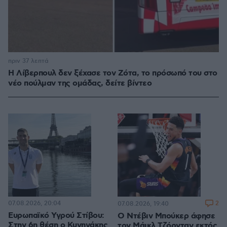
πριν 37 λεπτά
Η Λίβερπουλ δεν ξέχασε τον Ζότα, το πρόσωπό του στο
νέο πούλμαν της ομάδας, δείτε βίντεο
07.08.2026, 20:04
2
07.08.2026, 19:40
Ευρωπαϊκό Υγρού Στίβου:
Ο Ντέβιν Μπούκερ άφησε
Στην 6η θέση ο Κυνηγάκης
τον Μάικλ Τζόρνταν εκτός