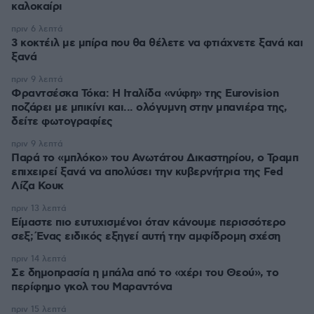
καλοκαίρι
πριν 6 λεπτά
3 κοκτέιλ με μπίρα που θα θέλετε να φτιάχνετε ξανά και
ξανά
πριν 9 λεπτά
Φραντσέσκα Τόκα: Η Ιταλίδα «νύφη» της Eurovision
ποζάρει με μπικίνι και... ολόγυμνη στην μπανιέρα της,
δείτε φωτογραφίες
πριν 9 λεπτά
Παρά το «μπλόκο» του Ανωτάτου Δικαστηρίου, ο Τραμπ
επιχειρεί ξανά να απολύσει την κυβερνήτρια της Fed
Λίζα Κουκ
πριν 13 λεπτά
Είμαστε πιο ευτυχισμένοι όταν κάνουμε περισσότερο
σεξ; Ένας ειδικός εξηγεί αυτή την αμφίδρομη σχέση
πριν 14 λεπτά
Σε δημοπρασία η μπάλα από το «χέρι του Θεού», το
περίφημο γκολ του Μαραντόνα
πριν 15 λεπτά