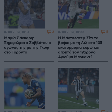
2
5
07.08.2026, 18:34
07.08.2026, 18:00
Μαρία Σάκκαρη:
Η Μάντσεστερ Σίτι τα
Ξημερώματα Σαββάτου ο
βρήκε με τη Λιλ στα 135
αγώνας της με την Γκοφ
εκατομμύρια ευρώ και
στο Τορόντο
αποκτά τον 19χρονο
Αγιούμπ Μπουαντί