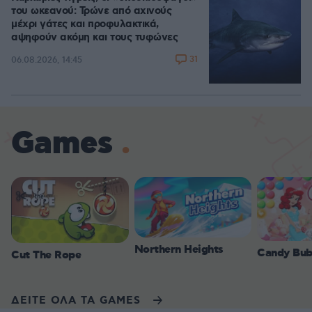
του ωκεανού: Τρώνε από αχινούς
μέχρι γάτες και προφυλακτικά,
αψηφούν ακόμη και τους τυφώνες
31
06.08.2026, 14:45
Games
Northern Heights
Candy Bub
Cut The Rope
ΔΕΙΤΕ ΟΛΑ ΤΑ GAMES