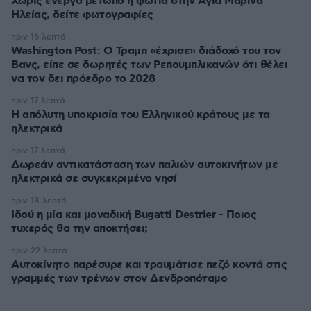
Χωρίς ενεργό μέτωπο η φωτιά στην Aγία Μαρίνα
Ηλείας, δείτε φωτογραφίες
πριν 16 λεπτά
Washington Post: Ο Τραμπ «έχρισε» διάδοχό του τον
Βανς, είπε σε δωρητές των Ρεπουμπλικανών ότι θέλει
να τον δει πρόεδρο το 2028
πριν 17 λεπτά
Η απόλυτη υποκρισία του Ελληνικού κράτους με τα
ηλεκτρικά
πριν 17 λεπτά
Δωρεάν αντικατάσταση των παλιών αυτοκινήτων με
ηλεκτρικά σε συγκεκριμένο νησί
πριν 18 λεπτά
Ιδού η μία και μοναδική Bugatti Destrier - Ποιος
τυχερός θα την αποκτήσει;
πριν 22 λεπτά
Αυτοκίνητο παρέσυρε και τραυμάτισε πεζό κοντά στις
γραμμές των τρένων στον Δενδροπόταμο