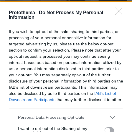
Protothema -
Do Not Process My Personal
Information
If you wish to opt-out of the sale, sharing to third parties, or
processing of your personal or sensitive information for
targeted advertising by us, please use the below opt-out
section to confirm your selection. Please note that after your
opt-out request is processed you may continue seeing
interest-based ads based on personal information utilized by
06.08.2026, 15:36
us or personal information disclosed to third parties prior to
Η απουσία μέσα στη νύχτα και η λεπτομέρεια στα
your opt-out. You may separately opt-out of the further
μηνύματα: Πώς η σύζυγος του Αφγανού ξεκίνησε
disclosure of your personal information by third parties on the
να τον υποπτεύεται για τη δολοφονία της
IAB’s list of downstream participants. This information may
Βρετανίδας στην Κυψέλη
also be disclosed by us to third parties on the
IAB’s List of
Downstream Participants
that may further disclose it to other
third parties.
Please note that this website/app uses one or more Google
Personal Data Processing Opt Outs
services and may gather and store information including but
not limited to your visit or usage behaviour. You may click to
I want to opt-out of the Sharing of my