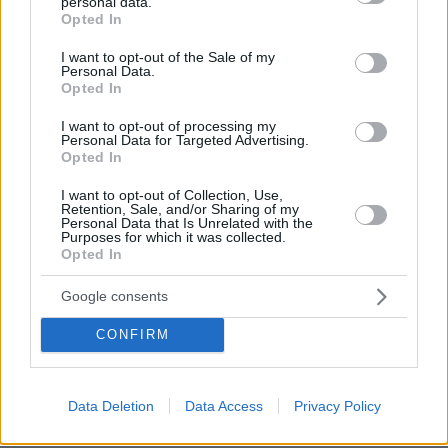
personal data.
grant or deny consent to Google and its third-party tags to
Opted In
use your data for below specified purposes in below Google
consent section.
I want to opt-out of the Sale of my
Personal Data.
Opted In
I want to opt-out of processing my
Personal Data for Targeted Advertising.
Opted In
I want to opt-out of Collection, Use,
Retention, Sale, and/or Sharing of my
Personal Data that Is Unrelated with the
Purposes for which it was collected.
Opted In
Google consents
CONFIRM
06.08.2026, 12:32
Η αποκαλυπτική κατάθεση της συζύγου του
Αφγανού: Πώς γνωρίσαμε τη Λίσα, γιατί
Data Deletion
Data Access
Privacy Policy
υποψιάστηκα ότι ήταν το πτώμα στη βαλίτσα