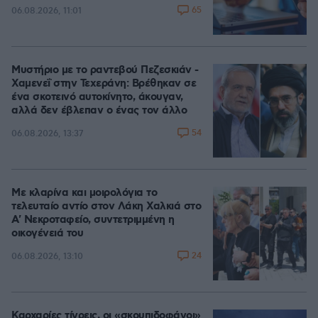
65
06.08.2026, 11:01
Μυστήριο με το ραντεβού Πεζεσκιάν -
Χαμενεΐ στην Τεχεράνη: Βρέθηκαν σε
ένα σκοτεινό αυτοκίνητο, άκουγαν,
αλλά δεν έβλεπαν ο ένας τον άλλο
54
06.08.2026, 13:37
Με κλαρίνα και μοιρολόγια το
τελευταίο αντίο στον Λάκη Χαλκιά στο
A' Νεκροταφείο, συντετριμμένη η
οικογένειά του
24
06.08.2026, 13:10
Καρχαρίες τίγρεις, οι «σκουπιδοφάγοι»