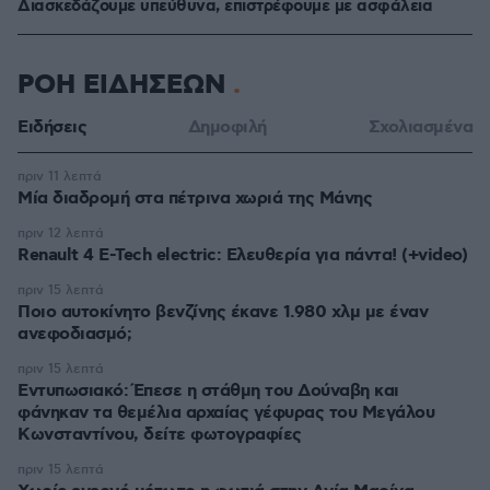
Διασκεδάζουμε υπεύθυνα, επιστρέφουμε με ασφάλεια
ΡΟΗ ΕΙΔΗΣΕΩΝ
Ειδήσεις
Δημοφιλή
Σχολιασμένα
πριν 11 λεπτά
Μία διαδρομή στα πέτρινα χωριά της Μάνης
πριν 12 λεπτά
Renault 4 E-Tech electric: Ελευθερία για πάντα! (+video)
πριν 15 λεπτά
Ποιο αυτοκίνητο βενζίνης έκανε 1.980 χλμ με έναν
ανεφοδιασμό;
πριν 15 λεπτά
Εντυπωσιακό: Έπεσε η στάθμη του Δούναβη και
φάνηκαν τα θεμέλια αρχαίας γέφυρας του Μεγάλου
Κωνσταντίνου, δείτε φωτογραφίες
πριν 15 λεπτά