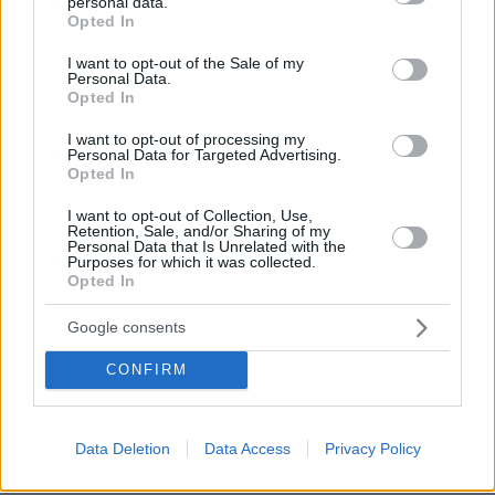
personal data.
grant or deny consent to Google and its third-party tags to
ΔΕΘ τετραετίας με μέτρα για όλους: Τι θα πει ο
Opted In
use your data for below specified purposes in below Google
Μητσοτάκης στη Θεσσαλονίκη για μισθούς,
consent section.
συντάξεις, επιχειρήσεις, αγρότες και στεγαστικό
I want to opt-out of the Sale of my
Personal Data.
Opted In
Η 24χρονη αριστούχος της Ιατρικής
I want to opt-out of processing my
Αθηνών, που διάβασε τον Ιπποκρατικό
Personal Data for Targeted Advertising.
Όρκο, μιλά για τον «άριστο γιατρό»
Opted In
75
10.08.2026, 08:09
I want to opt-out of Collection, Use,
Retention, Sale, and/or Sharing of my
Personal Data that Is Unrelated with the
Purposes for which it was collected.
Opted In
Τη Υπερμάχω: Η νύχτα του Αυγούστου
Google consents
πριν από 1.400 χρόνια, που γέννησε
τον Ακάθιστο Ύμνο
CONFIRM
139
09.08.2026, 22:48
Data Deletion
Data Access
Privacy Policy