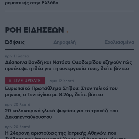
ρομποτικής στην Ελλάδα
ΡΟΗ ΕΙΔΗΣΕΩΝ
Ειδήσεις
Δημοφιλή
Σχολιασμένα
πριν 11 λεπτά
Δέσποινα Βανδή και Νατάσα Θεοδωρίδου εξηγούν πώς
προέκυψε η ιδέα για τη συνεργασία τους, δείτε βίντεο
LIVE UPDATE
πριν 12 λεπτά
Ευρωπαϊκό Πρωτάθλημα Στίβου: Στον τελικό του
μήκους ο Τεντόγλου με 8.26μ, δείτε βίντεο
πριν 20 λεπτά
20 καλοκαιρινά γλυκά ψυγείου για το τραπέζι του
Δεκαπενταύγουστου
πριν 20 λεπτά
Η 24χρονη αριστούχος της Ιατρικής Αθηνών, που