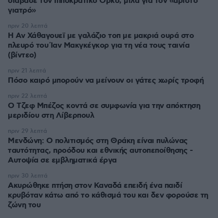
διάβασε τον Ιπποκρατικό Όρκο, μιλά για τον «άριστο
γιατρό»
πριν 20 λεπτά
Η Αν Χάθαγουεϊ με γαλάζιο τοπ με μακριά ουρά στο
πλευρό του Ίαν Μακγκέγκορ για τη νέα τους ταινία
(βίντεο)
πριν 21 λεπτά
Πόσο καιρό μπορούν να μείνουν οι γάτες χωρίς τροφή
πριν 22 λεπτά
Ο Τζεφ Μπέζος κοντά σε συμφωνία για την απόκτηση
μεριδίου στη Λίβερπουλ
πριν 29 λεπτά
Μενδώνη: Ο πολιτισμός στη Θράκη είναι πυλώνας
ταυτότητας, προόδου και εθνικής αυτοπεποίθησης -
Αυτοψία σε εμβληματικά έργα
πριν 30 λεπτά
Ακυρώθηκε πτήση στον Καναδά επειδή ένα παιδί
κρυβόταν κάτω από το κάθισμά του και δεν φορούσε τη
ζώνη του