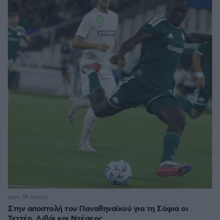
πριν 36 λεπτά
Στην αποστολή του Παναθηναϊκού για τη Σόφια οι
Τεττέη, Λιβάι και Ντέσερς