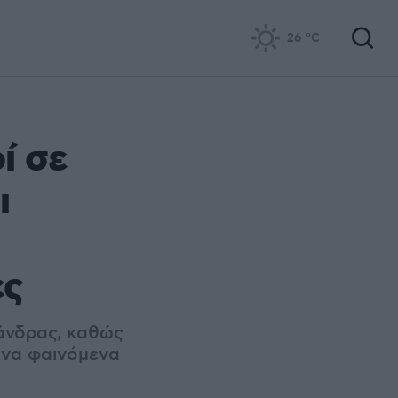
26
°C
ί σε
ι
ες
άνδρας, καθώς
ονα φαινόμενα