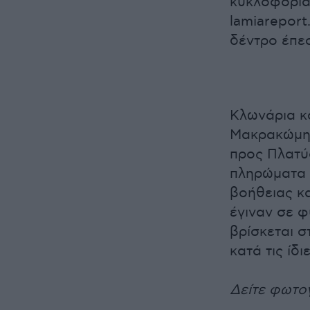
κυκλοφορία
lamiareport
δέντρο έπεσ
Κλωνάρια κ
Μακρακώμη,
προς Πλατύ
πληρώματα 
βοήθειας κ
έγιναν σε φ
βρίσκεται σ
κατά τις ίδ
Δείτε φωτο