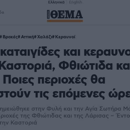
Ελληνικά
English
δα
Βροχές
Αττική
Χαλάζι
Κεραυνοί
 καταιγίδες και κεραυνο
 Καστοριά, Φθιώτιδα κα
 Ποιες περιοχές θα
τούν τις επόμενες ώρ
μειώθηκε στην Φυλή και την Αγία Σωτήρα Μ
περιοχές της Φθιώτιδας και της Λάρισας – Έντ
την Καστοριά