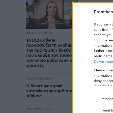
ακολουθούν
Protothe
If you wish 
sensitive in
30.07.2026, 09:33
confirm you
Το DEI College
continue se
παρουσιάζει τη Sophia.
information 
Την πρώτη 24/7 βοηθό AI
further disc
που αλλάζει τον τρόπο με
participants
τον οποίο μαθαίνουν οι
Downstream 
φοιτητές
Please note
information 
03.08.2026, 10:56
deny consent
Η Smart φοιτητική
in below Go
κατοικία στην καρδιά της
Αθήνας
Persona
29.07.2026, 09:39
I want t