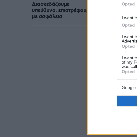
Διασκεδάζουμε
Opted 
υπεύθυνα, επιστρέφουμε
με ασφάλεια
I want t
Opted 
I want 
Advertis
Opted 
I want t
of my P
was col
Opted 
Google 