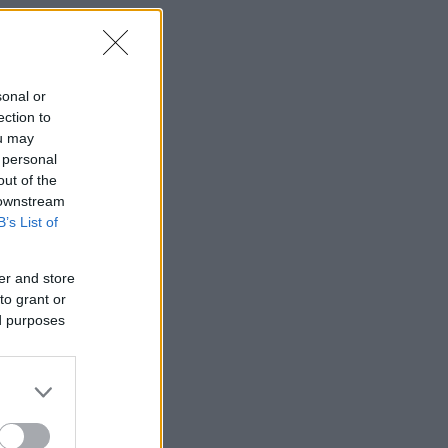
sonal or
ection to
ou may
 personal
out of the
 downstream
B’s List of
er and store
to grant or
ed purposes