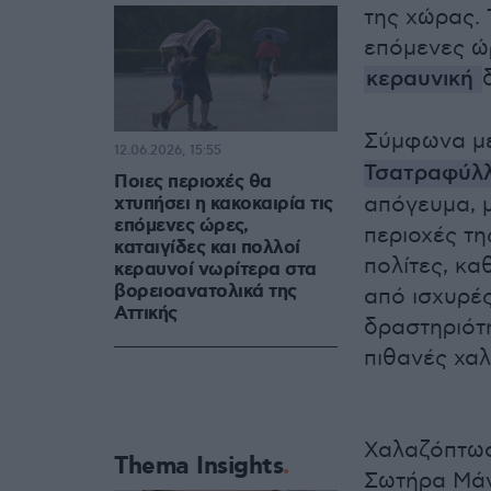
της χώρας. 
επόμενες ώ
κεραυνική
Σύμφωνα μ
12.06.2026, 15:55
Τσατραφύλλ
Ποιες περιοχές θα
απόγευμα, μ
χτυπήσει η κακοκαιρία τις
επόμενες ώρες,
περιοχές τη
καταιγίδες και πολλοί
πολίτες, κ
κεραυνοί νωρίτερα στα
βορειοανατολικά της
από ισχυρέ
Αττικής
δραστηριότ
πιθανές χα
Χαλαζόπτωσ
Thema Insights
Σωτήρα Μάν