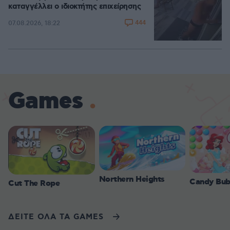
καταγγέλλει ο ιδιοκτήτης επιχείρησης
444
07.08.2026, 18:22
Games
Northern Heights
Candy Bub
Cut The Rope
ΔΕΙΤΕ ΟΛΑ ΤΑ GAMES