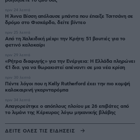
βοηθήσετε το ζώο σας
πριν 24 λεπτά
Η Άννα Βίσση απόλαυσε μπάντα που έπαιξε Τσιτσάνη σε
δρόμο στο Φισκάρδο, δείτε βίντεο
πριν 25 λεπτά
Από τη Χαλκιδική μέχρι την Κρήτη: 51 βουτιές για το
φετινό καλοκαίρι
πριν 29 λεπτά
«Ρήτρα διαφυγής» για την Ενέργεια: Η Ελλάδα πληρώνει
€1 δισ. για να θωρακιστεί απέναντι σε μια νέα κρίση
πριν 30 λεπτά
Πέντε λόγοι που η Kelly Rutherford έχει την πιο κομψή
καλοκαιρινή γκαρνταρόμπα
πριν 34 λεπτά
Απαγορεύτηκε ο απόπλους πλοίου με 26 επιβάτες από
το λιμάνι της Κέρκυρας λόγω μηχανικής βλάβης
ΔΕΙΤΕ ΟΛΕΣ ΤΙΣ ΕΙΔΗΣΕΙΣ