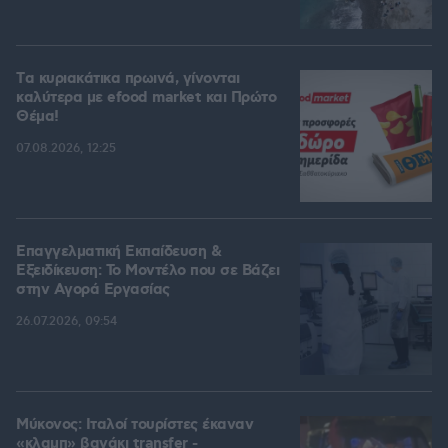
Tα κυριακάτικα πρωινά, γίνονται
καλύτερα με efood market και Πρώτο
Θέμα!
07.08.2026, 12:25
Επαγγελματική Εκπαίδευση &
Εξειδίκευση: Το Mοντέλο που σε Bάζει
στην Aγορά Eργασίας
26.07.2026, 09:54
Μύκονος: Ιταλοί τουρίστες έκαναν
«κλαμπ» βανάκι transfer -