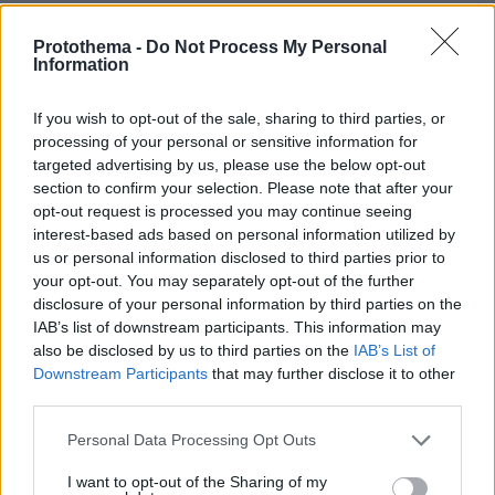
Καλημέρα
Protothema -
Do Not Process My Personal
13.06.2026, 00:44
Information
Σωσυοτατος...
ΑΠΑΝΤΗΣΗ
If you wish to opt-out of the sale, sharing to third parties, or
processing of your personal or sensitive information for
targeted advertising by us, please use the below opt-out
ΠΡΟΣΘΗΚΗ ΣΧΟΛΙΟΥ
section to confirm your selection. Please note that after your
opt-out request is processed you may continue seeing
interest-based ads based on personal information utilized by
ΌΝΟΜΑ *
us or personal information disclosed to third parties prior to
your opt-out. You may separately opt-out of the further
disclosure of your personal information by third parties on the
IAB’s list of downstream participants. This information may
also be disclosed by us to third parties on the
IAB’s List of
EMAIL
Downstream Participants
that may further disclose it to other
third parties.
Please note that this website/app uses one or more Google
Personal Data Processing Opt Outs
services and may gather and store information including but
not limited to your visit or usage behaviour. You may click to
I want to opt-out of the Sharing of my
ΣΧΌΛΙΟ *