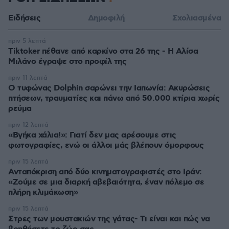
Ειδήσεις
Δημοφιλή
Σχολιασμένα
πριν 5 λεπτά
Tiktoker πέθανε από καρκίνο στα 26 της - Η Αλίσα
Μιλάνο έγραψε στο προφίλ της
πριν 11 λεπτά
Ο τυφώνας Dolphin σαρώνει την Ιαπωνία: Ακυρώσεις
πτήσεων, τραυματίες και πάνω από 50.000 κτίρια χωρίς
ρεύμα
πριν 12 λεπτά
«Βγήκα χάλια!»: Γιατί δεν μας αρέσουμε στις
φωτογραφίες, ενώ οι άλλοι μάς βλέπουν όμορφους
πριν 15 λεπτά
Ανταπόκριση από δύο κινηματογραφιστές στο Ιράν:
«Ζούμε σε μια διαρκή αβεβαιότητα, έναν πόλεμο σε
πλήρη κλιμάκωση»
πριν 15 λεπτά
Στρες των μουστακιών της γάτας- Τι είναι και πώς να