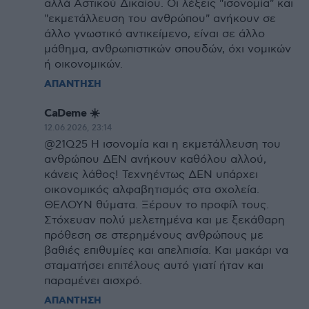
αλλά Αστικού Δικαίου. Οι λέξεις "ισονομία" και
"εκμετάλλευση του ανθρώπου" ανήκουν σε
άλλο γνωστικό αντικείμενο, είναι σε άλλο
μάθημα, ανθρωπιστικών σπουδών, όχι νομικών
ή οικονομικών.
ΑΠΑΝΤΗΣΗ
CaDeme ☀️
12.06.2026, 23:14
@21Q25 H ισονομία και η εκμετάλλευση του
ανθρώπου ΔΕΝ ανήκουν καθόλου αλλού,
κάνεις λάθος! Τεχνηέντως ΔΕΝ υπάρχει
οικονομικός αλφαβητισμός στα σχολεία.
ΘΕΛΟΥΝ θύματα. Ξέρουν το προφίλ τους.
Στόχευαν πολύ μελετημένα και με ξεκάθαρη
πρόθεση σε στερημένους ανθρώπους με
βαθιές επιθυμίες και απελπισία. Και μακάρι να
σταματήσει επιτέλους αυτό γιατί ήταν και
παραμένει αισχρό.
ΑΠΑΝΤΗΣΗ