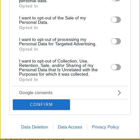
personal data.
grant or deny consent to Google and its third-party tags to
Opted In
use your data for below specified purposes in below Google
consent section.
I want to opt-out of the Sale of my
Personal Data.
Opted In
I want to opt-out of processing my
Personal Data for Targeted Advertising.
Opted In
Απομένουν
2500
χαρακτήρες
I want to opt-out of Collection, Use,
Retention, Sale, and/or Sharing of my
Personal Data that Is Unrelated with the
Purposes for which it was collected.
Opted In
Google consents
CONFIRM
* Υποχρεωτικά πεδία
Data Deletion
Data Access
Privacy Policy
ΡΟΗ ΕΙΔΗΣΕΩΝ