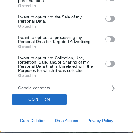
personal data.
grant or deny consent to Google and its third-party tags to
Opted In
use your data for below specified purposes in below Google
consent section.
I want to opt-out of the Sale of my
Personal Data.
Opted In
I want to opt-out of processing my
Personal Data for Targeted Advertising.
Opted In
I want to opt-out of Collection, Use,
Retention, Sale, and/or Sharing of my
Personal Data that Is Unrelated with the
Purposes for which it was collected.
11.06.2026, 18:57
Opted In
«Δημήτρη, morto!»: Μάρτυρας «κλειδί» στο διπλό φονικό
του Αιγίου ο φίλος του Ιταλού - Τι αντίκρισε, μπαίνοντας
πρώτος στο σπίτι
Google consents
CONFIRM
Data Deletion
Data Access
Privacy Policy