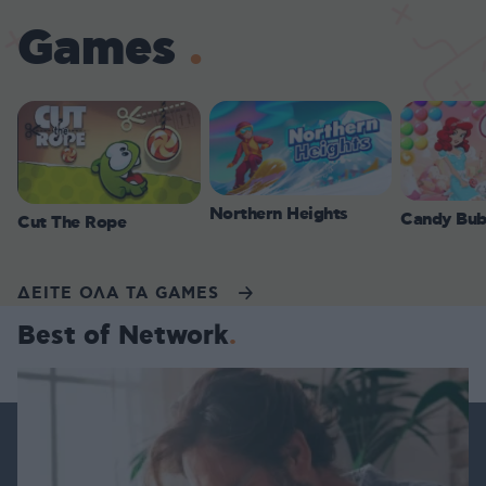
Games
Northern Heights
Candy Bub
Cut The Rope
ΔΕΙΤΕ ΟΛΑ ΤΑ GAMES
Best of Network