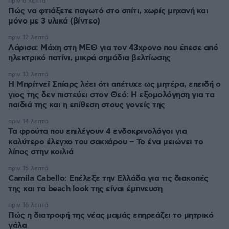
πριν 6 λεπτά
Πώς να φτιάξετε παγωτό στο σπίτι, χωρίς μηχανή και
μόνο με 3 υλικά (βίντεο)
πριν 12 λεπτά
Λάρισα: Μάχη στη ΜΕΘ για τον 43χρονο που έπεσε από
ηλεκτρικό πατίνι, μικρά σημάδια βελτίωσης
πριν 13 λεπτά
Η Μπρίτνεϊ Σπίαρς λέει ότι απέτυχε ως μητέρα, επειδή ο
γιος της δεν πιστεύει στον Θεό: Η εξομολόγηση για τα
παιδιά της και η επίθεση στους γονείς της
πριν 14 λεπτά
Τα φρούτα που επιλέγουν 4 ενδοκρινολόγοι για
καλύτερο έλεγχο του σακχάρου – Το ένα μειώνει το
λίπος στην κοιλιά
πριν 15 λεπτά
Camila Cabello: Επέλεξε την Ελλάδα για τις διακοπές
της και τα beach look της είναι έμπνευση
πριν 16 λεπτά
Πώς η διατροφή της νέας μαμάς επηρεάζει το μητρικό
γάλα