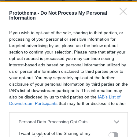
Protothema -
Do Not Process My Personal
Information
If you wish to opt-out of the sale, sharing to third parties, or
processing of your personal or sensitive information for
targeted advertising by us, please use the below opt-out
12.06.2026, 12:53
section to confirm your selection. Please note that after your
Πήρε προθεσμία για να απολογηθεί αύριο ο 65χρονος
Ιταλός που κατηγορείται για το διπλό φονικό στο Αίγιο,
opt-out request is processed you may continue seeing
βίντεο
interest-based ads based on personal information utilized by
us or personal information disclosed to third parties prior to
your opt-out. You may separately opt-out of the further
disclosure of your personal information by third parties on the
IAB’s list of downstream participants. This information may
also be disclosed by us to third parties on the
IAB’s List of
Downstream Participants
that may further disclose it to other
third parties.
Please note that this website/app uses one or more Google
Personal Data Processing Opt Outs
services and may gather and store information including but
not limited to your visit or usage behaviour. You may click to
I want to opt-out of the Sharing of my