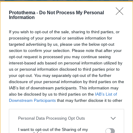
Protothema -
Do Not Process My Personal
Information
If you wish to opt-out of the sale, sharing to third parties, or
processing of your personal or sensitive information for
targeted advertising by us, please use the below opt-out
section to confirm your selection. Please note that after your
opt-out request is processed you may continue seeing
interest-based ads based on personal information utilized by
us or personal information disclosed to third parties prior to
your opt-out. You may separately opt-out of the further
disclosure of your personal information by third parties on the
IAB’s list of downstream participants. This information may
also be disclosed by us to third parties on the
IAB’s List of
Downstream Participants
that may further disclose it to other
third parties.
09.08.2026, 09:28
Κλειστό σήμερα το beach bar στην Πάρο όπου
Please note that this website/app uses one or more Google
Personal Data Processing Opt Outs
πνίγηκε ο 4χρονος: Το χρονικό της τραγωδίας
services and may gather and store information including but
not limited to your visit or usage behaviour. You may click to
I want to opt-out of the Sharing of my