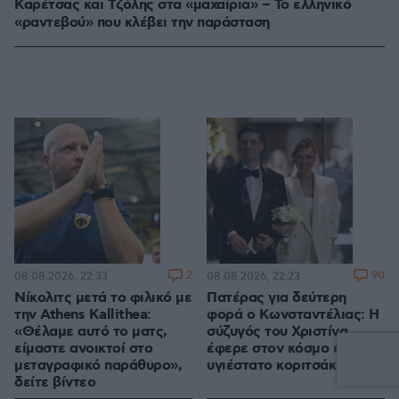
Καρέτσας και Τζόλης στα «μαχαίρια» – Το ελληνικό
«ραντεβού» που κλέβει την παράσταση
2
90
08.08.2026, 22:33
08.08.2026, 22:23
Νίκολιτς μετά το φιλικό με
Πατέρας για δεύτερη
την Athens Kallithea:
φορά ο Κωνσταντέλιας: Η
«Θέλαμε αυτό το ματς,
σύζυγός του Χριστίνα
είμαστε ανοικτοί στο
έφερε στον κόσμο ένα
μεταγραφικό παράθυρο»,
υγιέστατο κοριτσάκι
δείτε βίντεο