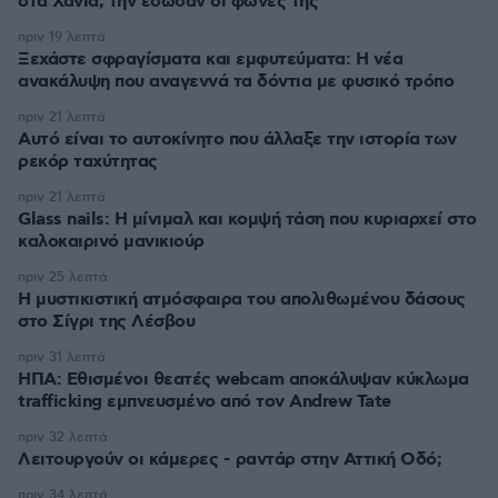
στα Χανιά, την έσωσαν οι φωνές της
πριν 19 λεπτά
Ξεχάστε σφραγίσματα και εμφυτεύματα: Η νέα
ανακάλυψη που αναγεννά τα δόντια με φυσικό τρόπο
πριν 21 λεπτά
Αυτό είναι το αυτοκίνητο που άλλαξε την ιστορία των
ρεκόρ ταχύτητας
πριν 21 λεπτά
Glass nails: Η μίνιμαλ και κομψή τάση που κυριαρχεί στο
καλοκαιρινό μανικιούρ
πριν 25 λεπτά
Η μυστικιστική ατμόσφαιρα του απολιθωμένου δάσους
στο Σίγρι της Λέσβου
πριν 31 λεπτά
ΗΠΑ: Εθισμένοι θεατές webcam αποκάλυψαν κύκλωμα
trafficking εμπνευσμένο από τον Andrew Tate
πριν 32 λεπτά
Λειτουργούν οι κάμερες - ραντάρ στην Αττική Οδό;
πριν 34 λεπτά