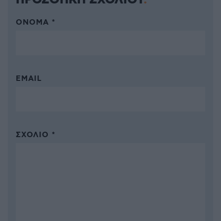
ΠΡΟΣΘΗΚΗ ΣΧΟΛΙΟΥ
ΌΝΟΜΑ *
EMAIL
ΣΧΌΛΙΟ *