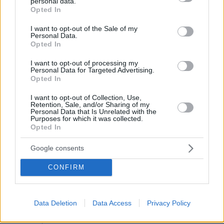
personal data.
grant or deny consent to Google and its third-party tags to
Opted In
use your data for below specified purposes in below Google
consent section.
I want to opt-out of the Sale of my
Personal Data.
Opted In
I want to opt-out of processing my
Personal Data for Targeted Advertising.
Opted In
I want to opt-out of Collection, Use,
Retention, Sale, and/or Sharing of my
Personal Data that Is Unrelated with the
Purposes for which it was collected.
Opted In
Google consents
CONFIRM
Data Deletion
Data Access
Privacy Policy
08.08.2026, 21:43