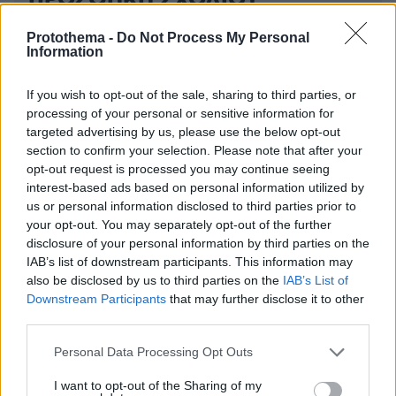
ΠΡΟΣΘΗΚΗ ΣΧΟΛΙΟΥ
Protothema -
Do Not Process My Personal
ΌΝΟΜΑ *
Information
If you wish to opt-out of the sale, sharing to third parties, or
processing of your personal or sensitive information for
targeted advertising by us, please use the below opt-out
EMAIL
section to confirm your selection. Please note that after your
opt-out request is processed you may continue seeing
interest-based ads based on personal information utilized by
us or personal information disclosed to third parties prior to
your opt-out. You may separately opt-out of the further
ΣΧΌΛΙΟ *
disclosure of your personal information by third parties on the
IAB’s list of downstream participants. This information may
also be disclosed by us to third parties on the
IAB’s List of
Downstream Participants
that may further disclose it to other
third parties.
Please note that this website/app uses one or more Google
Personal Data Processing Opt Outs
services and may gather and store information including but
not limited to your visit or usage behaviour. You may click to
I want to opt-out of the Sharing of my