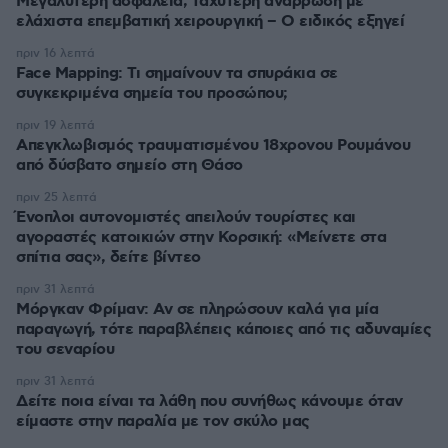
Μεγαλύτερη ασφάλεια, ταχύτερη ανάρρωση με
ελάχιστα επεμβατική χειρουργική – Ο ειδικός εξηγεί
πριν 16 λεπτά
Face Mapping: Τι σημαίνουν τα σπυράκια σε
συγκεκριμένα σημεία του προσώπου;
πριν 19 λεπτά
Απεγκλωβισμός τραυματισμένου 18χρονου Ρουμάνου
από δύσβατο σημείο στη Θάσο
πριν 25 λεπτά
Ένοπλοι αυτονομιστές απειλούν τουρίστες και
αγοραστές κατοικιών στην Κορσική: «Μείνετε στα
σπίτια σας», δείτε βίντεο
πριν 31 λεπτά
Μόργκαν Φρίμαν: Αν σε πληρώσουν καλά για μία
παραγωγή, τότε παραβλέπεις κάποιες από τις αδυναμίες
του σεναρίου
πριν 31 λεπτά
Δείτε ποια είναι τα λάθη που συνήθως κάνουμε όταν
είμαστε στην παραλία με τον σκύλο μας