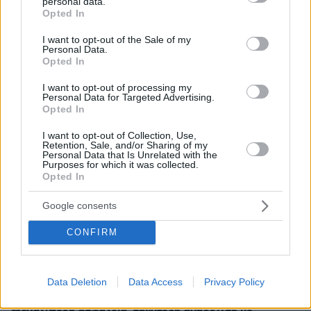
personal data.
grant or deny consent to Google and its third-party tags to
Απομένουν
2500
χαρακτήρες
Opted In
use your data for below specified purposes in below Google
consent section.
I want to opt-out of the Sale of my
Personal Data.
Opted In
I want to opt-out of processing my
Personal Data for Targeted Advertising.
Opted In
* Υποχρεωτικά πεδία
I want to opt-out of Collection, Use,
Retention, Sale, and/or Sharing of my
Personal Data that Is Unrelated with the
Purposes for which it was collected.
Opted In
ΡΟΗ ΕΙΔΗΣΕΩΝ
Google consents
Ειδήσεις
Δημοφιλή
Σχολιασμένα
CONFIRM
πριν 8 λεπτά
Red Code για Κρήτη, Χίο, Σάμο και Ικαρία το Σάββατο,
πολύ υψηλός κίνδυνος πυρκαγιάς
Data Deletion
Data Access
Privacy Policy
πριν 8 λεπτά