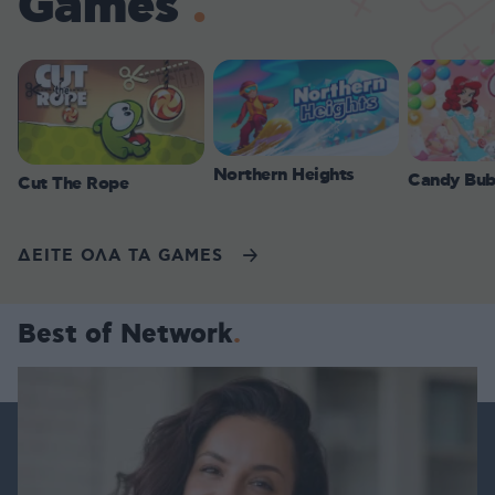
Games
Northern Heights
Candy Bub
Cut The Rope
ΔΕΙΤΕ ΟΛΑ ΤΑ GAMES
Best of Network