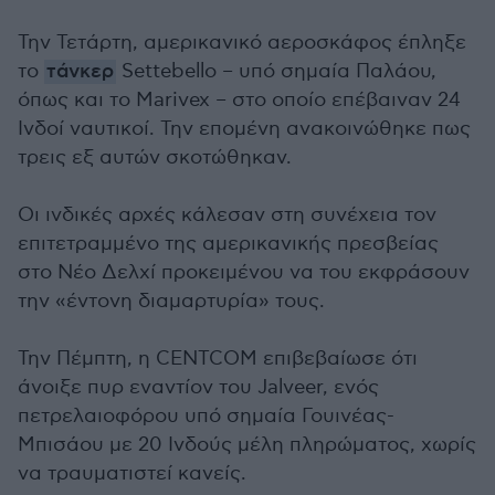
Την Τετάρτη, αμερικανικό αεροσκάφος έπληξε
το
τάνκερ
Settebello – υπό σημαία Παλάου,
όπως και το Marivex – στο οποίο επέβαιναν 24
Ινδοί ναυτικοί. Την επομένη ανακοινώθηκε πως
τρεις εξ αυτών σκοτώθηκαν.
Οι ινδικές αρχές κάλεσαν στη συνέχεια τον
επιτετραμμένο της αμερικανικής πρεσβείας
στο Νέο Δελχί προκειμένου να του εκφράσουν
την «έντονη διαμαρτυρία» τους.
Την Πέμπτη, η CENTCOM επιβεβαίωσε ότι
άνοιξε πυρ εναντίον του Jalveer, ενός
πετρελαιοφόρου υπό σημαία Γουινέας-
Μπισάου με 20 Ινδούς μέλη πληρώματος, χωρίς
να τραυματιστεί κανείς.