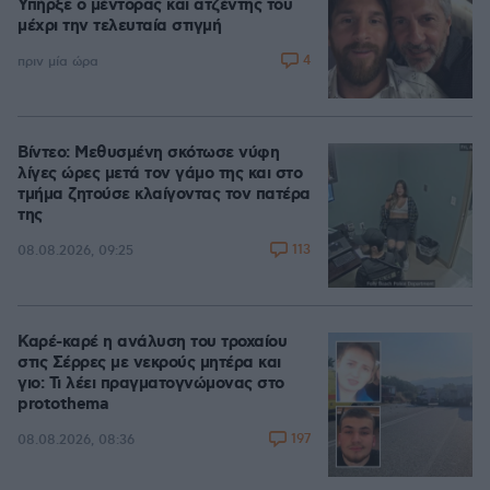
Υπήρξε ο μέντορας και ατζέντης του
μέχρι την τελευταία στιγμή
4
πριν μία ώρα
Βίντεο: Μεθυσμένη σκότωσε νύφη
λίγες ώρες μετά τον γάμο της και στο
τμήμα ζητούσε κλαίγοντας τον πατέρα
της
113
08.08.2026, 09:25
Καρέ-καρέ η ανάλυση του τροχαίου
στις Σέρρες με νεκρούς μητέρα και
γιο: Τι λέει πραγματογνώμονας στο
protothema
197
08.08.2026, 08:36