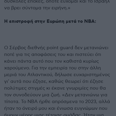
δύσκολες εποχές, οπότε εύχομαι και το Ισραήλ
να βρει σύντομα την ειρήνη.»
Η επιστροφή στην Ευρώπη μετά το NBA:
Ο Σέρβος διεθνής point guard δεν μετανιώνει
ποτέ για τις αποφάσεις του και πιστεύει ότι
κάνει πάντα αυτό που τον καθιστά κυρίως
χαρούμενο. Για την εμπειρία του στην άλλη
μεριά του Ατλαντικού, δήλωσε ευχαριστημένος
γι' αυτά που έζησε, καθώς θεωρεί ότι έζησε
πολύτιμες στιγμές κι έκανε γνωριμίες που θα
τον συνοδεύουν μια ζωή. «Δεν μετανιώνω για
τίποτα. Το ΝΒΑ ήρθε απρόσμενα το 2023, αλλά
ήταν το όνειρό μου και ένιωσα ευγνώμων που
ήμουν μέρος μιας τέτοιας ομάδας. Ήταν μια