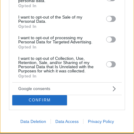
personal data.
grant or deny consent to Google and its third-party tags to
Opted In
use your data for below specified purposes in below Google
consent section.
I want to opt-out of the Sale of my
Personal Data.
Opted In
I want to opt-out of processing my
Personal Data for Targeted Advertising.
Opted In
03.08.2026, 11:06
Κάτι αλλάζει στον χάρτη της πανεπιστημιακής εκπαίδευσης
I want to opt-out of Collection, Use,
στην Ελλάδα
Retention, Sale, and/or Sharing of my
Personal Data that Is Unrelated with the
Purposes for which it was collected.
30.07.2026, 15:25
Opted In
Εθνική Τράπεζα: Η κορυφαία επιλογή για τη χρηματοδότηση
μεγάλων έργων
Google consents
CONFIRM
29.07.2026, 09:39
Διασκεδάζουμε υπεύθυνα, επιστρέφουμε με ασφάλεια
Data Deletion
Data Access
Privacy Policy
ΡΟΗ ΕΙΔΗΣΕΩΝ