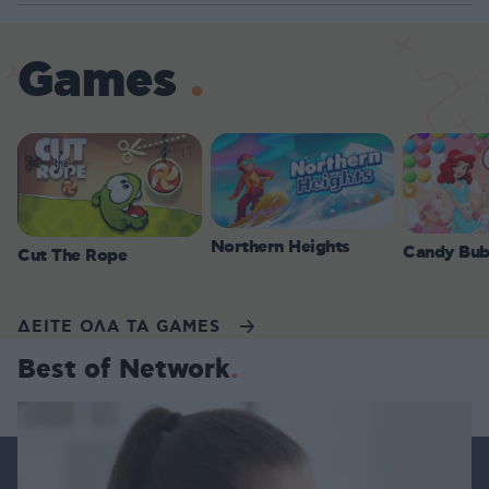
Games
Northern Heights
Candy Bub
Cut The Rope
ΔΕΙΤΕ ΟΛΑ ΤΑ GAMES
Best of Network