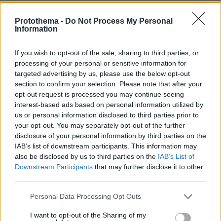
Ειδήσεις
Δείτε όλες τις τελευταίες
από την Ελλάδα
Protothema -
Do Not Process My Personal
Information
και τον Κόσμο, τη στιγμή που συμβαίνουν, στο
Protothema.gr
If you wish to opt-out of the sale, sharing to third parties, or
processing of your personal or sensitive information for
Thema Insights
targeted advertising by us, please use the below opt-out
section to confirm your selection. Please note that after your
opt-out request is processed you may continue seeing
interest-based ads based on personal information utilized by
us or personal information disclosed to third parties prior to
your opt-out. You may separately opt-out of the further
disclosure of your personal information by third parties on the
IAB’s list of downstream participants. This information may
also be disclosed by us to third parties on the
IAB’s List of
Downstream Participants
that may further disclose it to other
third parties.
Please note that this website/app uses one or more Google
Personal Data Processing Opt Outs
services and may gather and store information including but
not limited to your visit or usage behaviour. You may click to
I want to opt-out of the Sharing of my