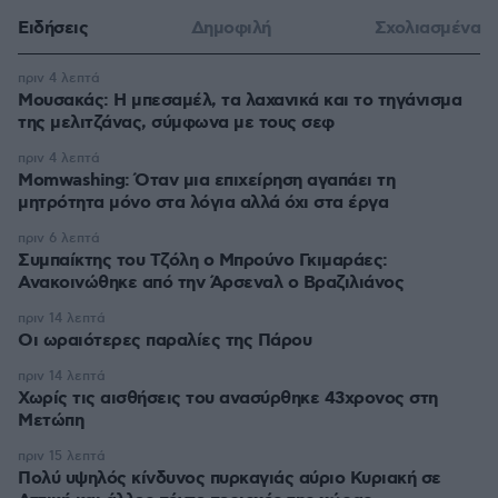
Ειδήσεις
Δημοφιλή
Σχολιασμένα
πριν 4 λεπτά
Μουσακάς: Η μπεσαμέλ, τα λαχανικά και το τηγάνισμα
της μελιτζάνας, σύμφωνα με τους σεφ
πριν 4 λεπτά
Momwashing: Όταν μια επιχείρηση αγαπάει τη
μητρότητα μόνο στα λόγια αλλά όχι στα έργα
πριν 6 λεπτά
Συμπαίκτης του Τζόλη ο Μπρούνο Γκιμαράες:
Ανακοινώθηκε από την Άρσεναλ ο Βραζιλιάνος
πριν 14 λεπτά
Οι ωραιότερες παραλίες της Πάρου
πριν 14 λεπτά
Χωρίς τις αισθήσεις του ανασύρθηκε 43χρονος στη
Μετώπη
πριν 15 λεπτά
Πολύ υψηλός κίνδυνος πυρκαγιάς αύριο Κυριακή σε