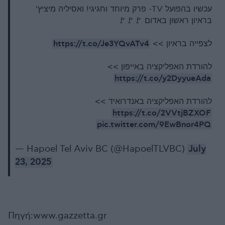
עכשיו בהפועל TV- פרק מיוחד וחגיגי! ואסיליה מיציץ'
בראיון ראשון באדום 🚩🚩🚩
https://t.co/Je3YQvATv4
לצפייה בראיון >>
להורדת האפליקציה באייפון >>
https://t.co/y2DyyueAda
להורדת האפליקציה באנדרואיד >>
https://t.co/2VVtjBZXOF
pic.twitter.com/9EwBnor4PQ
— Hapoel Tel Aviv BC (@HapoelTLVBC)
July
23, 2025
Πηγή:www.gazzetta.gr