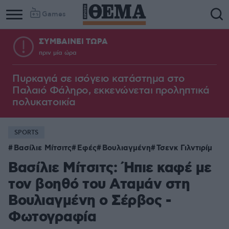
Games
ΣΥΜΒΑΙΝΕΙ ΤΩΡΑ
πριν μία ώρα
Πυρκαγιά σε ισόγειο κατάστημα στο
Παλαιό Φάληρο, εκκενώνεται προληπτικά
πολυκατοικία
SPORTS
Βασίλιε Μίτσιτς
Εφές
Βουλιαγμένη
Τσενκ Γιλντιρίμ
Βασίλιε Μίτσιτς: Ήπιε καφέ με
τον βοηθό του Αταμάν στη
Βουλιαγμένη ο Σέρβος -
Φωτογραφία