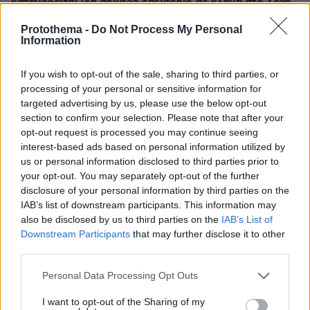
κατηγορείται για σοβαρό επεισόδιο σε κλαμπ στο Σόχο
πριν μία ώρα
Protothema -
Do Not Process My Personal
Kαύσωνας: Ένας καθηγητής δίνει συμβουλές για να μην
Information
εξαντληθούμε από τη ζέστη
If you wish to opt-out of the sale, sharing to third parties, or
processing of your personal or sensitive information for
ΔΕΙΤΕ ΟΛΕΣ ΤΙΣ ΕΙΔΗΣΕΙΣ
targeted advertising by us, please use the below opt-out
section to confirm your selection. Please note that after your
opt-out request is processed you may continue seeing
interest-based ads based on personal information utilized by
ΤΑ ΠΙΟ ΔΗΜΟΦΙΛΗ
us or personal information disclosed to third parties prior to
your opt-out. You may separately opt-out of the further
disclosure of your personal information by third parties on the
IAB’s list of downstream participants. This information may
also be disclosed by us to third parties on the
IAB’s List of
Downstream Participants
that may further disclose it to other
third parties.
Please note that this website/app uses one or more Google
Personal Data Processing Opt Outs
services and may gather and store information including but
not limited to your visit or usage behaviour. You may click to
I want to opt-out of the Sharing of my