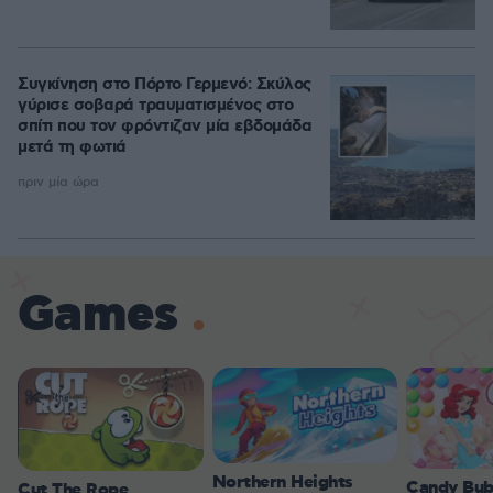
Συγκίνηση στο Πόρτο Γερμενό: Σκύλος
γύρισε σοβαρά τραυματισμένος στο
σπίτι που τον φρόντιζαν μία εβδομάδα
μετά τη φωτιά
πριν μία ώρα
Games
Northern Heights
Candy Bub
Cut The Rope