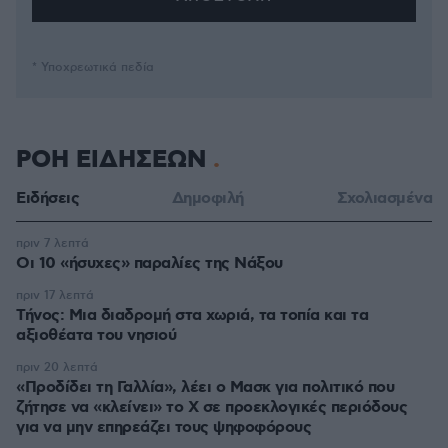
* Υποχρεωτικά πεδία
ΡΟΗ ΕΙΔΗΣΕΩΝ
Ειδήσεις
Δημοφιλή
Σχολιασμένα
πριν 7 λεπτά
Οι 10 «ήσυχες» παραλίες της Νάξου
πριν 17 λεπτά
Τήνος: Μια διαδρομή στα χωριά, τα τοπία και τα
αξιοθέατα του νησιού
πριν 20 λεπτά
«Προδίδει τη Γαλλία», λέει ο Μασκ για πολιτικό που
ζήτησε να «κλείνει» το X σε προεκλογικές περιόδους
για να μην επηρεάζει τους ψηφοφόρους