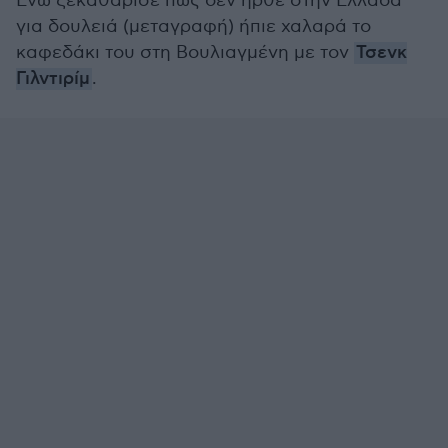
Ενώ ξεκαθάρισε πως δεν ήρθε στην Ελλάδα
για δουλειά (μεταγραφή) ήπιε χαλαρά το
καφεδάκι του στη Βουλιαγμένη με τον
Τσενκ
Γιλντιρίμ
.