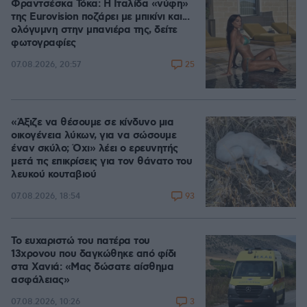
Φραντσέσκα Τόκα: Η Ιταλίδα «νύφη»
της Eurovision ποζάρει με μπικίνι και...
ολόγυμνη στην μπανιέρα της, δείτε
φωτογραφίες
25
07.08.2026, 20:57
«Άξιζε να θέσουμε σε κίνδυνο μια
οικογένεια λύκων, για να σώσουμε
έναν σκύλο; Όχι» λέει ο ερευνητής
μετά τις επικρίσεις για τον θάνατο του
λευκού κουταβιού
93
07.08.2026, 18:54
Το ευχαριστώ του πατέρα του
13χρονου που δαγκώθηκε από φίδι
στα Χανιά: «Μας δώσατε αίσθημα
ασφάλειας»
3
07.08.2026, 10:26