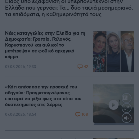
Είδος υπό εξαφάνιση οι υπερπολύτεκνοι στην
Ελλάδα που γερνάει: Τα... δύο ταψιά μεσημεριανό,
τα επιδόματα, η καθημερινότητά τους
Νέες καταγγελίες στην Ελπίδα για τη
Δημοκρατία: Γρατσία, Γαλανός,
Καρυστιανού και αυλικοί το
μετέτρεψαν σε φοβικό αρχηγικό
κόμμα
42
07.08.2026, 19:33
«Κάτι απέσπασε την προσοχή του
οδηγού»: Πραγματογνώμονας
επιχειρεί να ρίξει φως στα αίτια του
δυστυχήματος στις Σέρρες
108
07.08.2026, 18:54
Loaded
:
100.00%