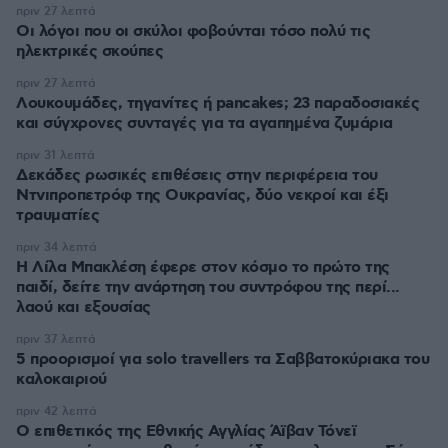
πριν 27 λεπτά
Οι λόγοι που οι σκύλοι φοβούνται τόσο πολύ τις
ηλεκτρικές σκούπες
πριν 27 λεπτά
Λουκουμάδες, τηγανίτες ή pancakes; 23 παραδοσιακές
και σύγχρονες συνταγές για τα αγαπημένα ζυμάρια
πριν 31 λεπτά
Δεκάδες ρωσικές επιθέσεις στην περιφέρεια του
Ντνιπροπετρόφ της Ουκρανίας, δύο νεκροί και έξι
τραυματίες
πριν 34 λεπτά
Η Λίλα Μπακλέση έφερε στον κόσμο το πρώτο της
παιδί, δείτε την ανάρτηση του συντρόφου της περί...
λαού και εξουσίας
πριν 37 λεπτά
5 προορισμοί για solo travellers τα Σαββατοκύριακα του
καλοκαιριού
πριν 42 λεπτά
Ο επιθετικός της Εθνικής Αγγλίας Άϊβαν Τόνεϊ