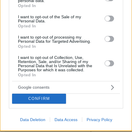
personal data.
grant or deny consent to Google and its third-party tags to
Opted In
use your data for below specified purposes in below Google
consent section.
I want to opt-out of the Sale of my
Personal Data.
Opted In
I want to opt-out of processing my
Personal Data for Targeted Advertising.
Opted In
I want to opt-out of Collection, Use,
Retention, Sale, and/or Sharing of my
Personal Data that Is Unrelated with the
Purposes for which it was collected.
07.08.2026, 18:22
Opted In
«Πόσα θέλεις για το κορίτσι;»: Τουρίστας στην
Κρήτη ζητά... τιμή για να ασελγήσει σε ανήλικη, τι
Google consents
καταγγέλλει ο ιδιοκτήτης επιχείρησης
CONFIRM
Data Deletion
Data Access
Privacy Policy