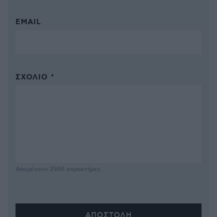
EMAIL
ΣΧΌΛΙΟ *
Απομένουν
2500
χαρακτήρες