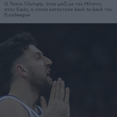
Ο Τσενκ Γιλντιρίμ ήταν μαζί με τον Μίτσιτς
στην Εφές, η οποία κατέκτησε back to back την
Euroleague