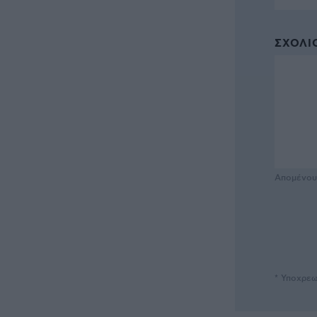
ΣΧΌΛΙΟ
Απομένο
* Υποχρεω