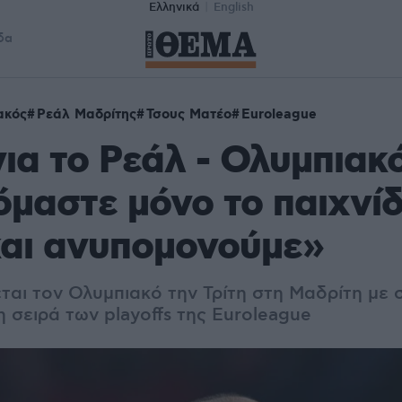
Ελληνικά
English
δα
ακός
Ρεάλ Μαδρίτης
Τσους Ματέο
Euroleague
ια το Ρεάλ - Ολυμπιακό
μαστε μόνο το παιχνίδ
και ανυπομονούμε»
ται τον Ολυμπιακό την Τρίτη στη Μαδρίτη με 
τη σειρά των playoffs της Euroleague