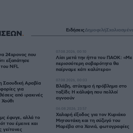
Ειδήσεις
Δημοφιλή
Σχολιασμέν
ΗΣΕΩΝ
07.08.2026, 00:10
να 24χρονος που
Λίσι μετά την ήττα του ΠΑΟΚ: «Με
τι εξαπάτησε
περισσότερη σοβαρότητα θα
 του NFL
παίρναμε κάτι καλύτερο»
07.08.2026, 00:03
η Σαουδική Αραβία
Βλάβη, ατύχημα ή πρόβλημα στο
φορίες για
ταξίδι; Η κάλυψη που πολλοί
θέσεις από ιρακινές
αγνοούν
 Χούθι
06.08.2026, 23:57
Χαλαρή έξοδος για τον Κυριάκο
αμς έφυγε, αλλά το
Μητσοτάκη και τη σύζυγό του
ότ του έμεινε και
Μαρέβα στα Χανιά, φωτογραφίες
ς γείτονες