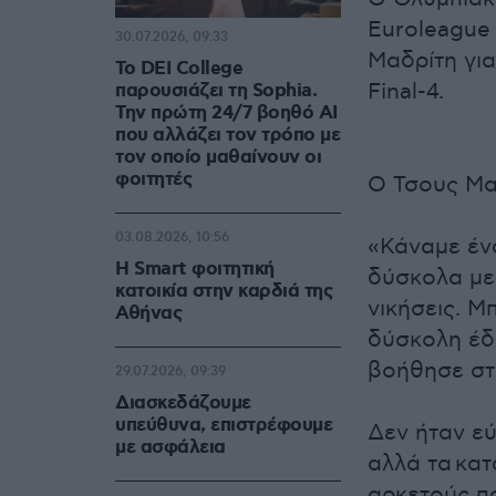
Euroleague 
30.07.2026, 09:33
Μαδρίτη για
Το DEI College
Final-4.
παρουσιάζει τη Sophia.
Την πρώτη 24/7 βοηθό AI
που αλλάζει τον τρόπο με
τον οποίο μαθαίνουν οι
φοιτητές
O Τσους Μα
03.08.2026, 10:56
«Κάναμε έν
Η Smart φοιτητική
δύσκολα με
κατοικία στην καρδιά της
νικήσεις. Μ
Αθήνας
δύσκολη έδ
βοήθησε στη
29.07.2026, 09:39
Διασκεδάζουμε
υπεύθυνα, επιστρέφουμε
Δεν ήταν εύ
με ασφάλεια
αλλά τα κα
αρκετούς πα