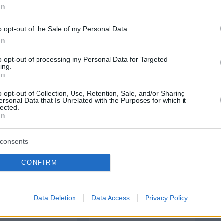
In
o opt-out of the Sale of my Personal Data.
protothema.gr στο Google News
το
και μάθετε πρώτοι
In
εις
to opt-out of processing my Personal Data for Targeted
Ειδήσεις
 τελευταίες
από την Ελλάδα και τον Κόσμο, τη
ing.
In
Protothema.gr
μβαίνουν, στο
o opt-out of Collection, Use, Retention, Sale, and/or Sharing
ersonal Data that Is Unrelated with the Purposes for which it
ΙΑ
ΠΡΟΣΘΗΚΗ ΣΧΟΛΙΟΥ
lected.
In
consents
ΣΘΗΚΗ ΣΧΟΛΙΟΥ
CONFIRM
 *
EMAIL
Data Deletion
Data Access
Privacy Policy