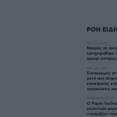
ΡΟΗ ΕΙΔ
πριν 23 λεπτά
Νεκρός σε πισί
κατηγορήθηκε ό
πρώην αστέρες
πριν μία ώρα
Συναγερμός στ
μετά από πληρο
επικείμενες επι
οργανώσεις και
07.08.2026, 00:57
Ο Ρόμπι Γουίλι
γιγαντιαίο ρομπ
«τρομάζει» του