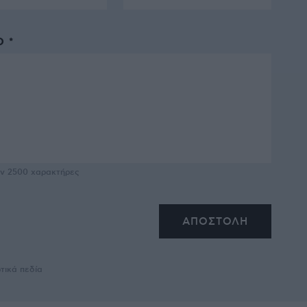
 *
υν
2500
χαρακτήρες
τικά πεδία