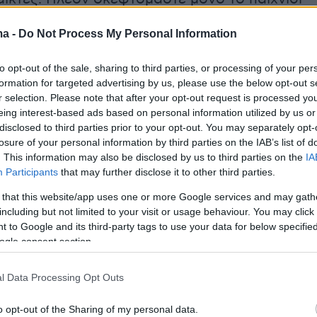
 Ανυπομονούμε».
ma -
Do Not Process My Personal Information
ήμερα:
to opt-out of the sale, sharing to third parties, or processing of your per
formation for targeted advertising by us, please use the below opt-out s
Μητσοτάκη για την επιστροφή ενοικίου στα
r selection. Please note that after your opt-out request is processed y
eing interest-based ads based on personal information utilized by us or
a: «Το Κράτος πληρώνει ένα ενοίκιό σου το
disclosed to third parties prior to your opt-out. You may separately opt-
losure of your personal information by third parties on the IAB’s list of
. This information may also be disclosed by us to third parties on the
IA
Participants
that may further disclose it to other third parties.
ων Γερμανών στην Αθήνα - 27 Απριλίου 1941, 
 that this website/app uses one or more Google services and may gath
την Ακρόπολη
including but not limited to your visit or usage behaviour. You may click 
 to Google and its third-party tags to use your data for below specifi
του Φραγκίσκου»: Η συνάντηση που μπορεί να
ogle consent section.
ιστορική για τον τερματισμό του πολέμου
l Data Processing Opt Outs
νία
o opt-out of the Sharing of my personal data.