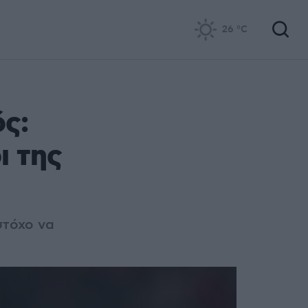
26
°C
ς:
ι της
στόχο να