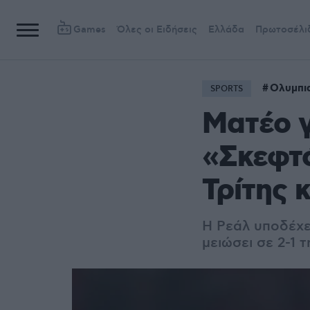
Games
Όλες οι Ειδήσεις
Ελλάδα
Πρωτοσέλι
Ολυμπι
SPORTS
Ματέο γ
«Σκεφτό
Τρίτης 
Η Ρεάλ υποδέχε
μειώσει σε 2-1 