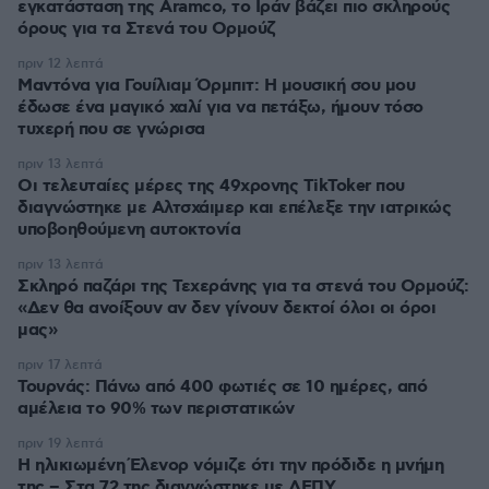
εγκατάσταση της Aramco, το Ιράν βάζει πιο σκληρούς
όρους για τα Στενά του Ορμούζ
πριν 12 λεπτά
Μαντόνα για Γουίλιαμ Όρμπιτ: Η μουσική σου μου
έδωσε ένα μαγικό χαλί για να πετάξω, ήμουν τόσο
τυχερή που σε γνώρισα
πριν 13 λεπτά
Οι τελευταίες μέρες της 49χρονης TikToker που
διαγνώστηκε με Αλτσχάιμερ και επέλεξε την ιατρικώς
υποβοηθούμενη αυτοκτονία
πριν 13 λεπτά
Σκληρό παζάρι της Τεχεράνης για τα στενά του Ορμούζ:
«Δεν θα ανοίξουν αν δεν γίνουν δεκτοί όλοι οι όροι
μας»
πριν 17 λεπτά
Τουρνάς: Πάνω από 400 φωτιές σε 10 ημέρες, από
αμέλεια το 90% των περιστατικών
πριν 19 λεπτά
Η ηλικιωμένη Έλενορ νόμιζε ότι την πρόδιδε η μνήμη
της – Στα 72 της διαγνώστηκε με ΔΕΠΥ