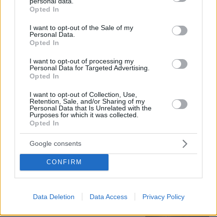
personal data.
grant or deny consent to Google and its third-party tags to
Opted In
use your data for below specified purposes in below Google
consent section.
I want to opt-out of the Sale of my
09.08.2026, 08:01
Personal Data.
Opted In
Βασιλική κηδεία προβλέπεται για τον πρίγκιπα
Άντριου όταν πεθάνει παρά την αποκαθήλωσή
I want to opt-out of processing my
του, αντιδράσεις για το «μυστικό σχέδιο»
Personal Data for Targeted Advertising.
Opted In
Ασθενής ξυλοκόπησε νοσηλεύτρια
I want to opt-out of Collection, Use,
Retention, Sale, and/or Sharing of my
στα Επείγοντα του Ερυθρού Σταυρού,
Personal Data that Is Unrelated with the
την άρπαξε από τα μαλλιά και τη
Purposes for which it was collected.
χτύπησε σε πόρτες - Τι καταγγέλλει η
Opted In
ΠΟΕΔΗΝ
Google consents
55
09.08.2026, 10:51
CONFIRM
Εκτός κινδύνου στο 401 οι δύο
αστυνομικοί μετά το τροχαίο στην
Αθηνών-Σουνίου, πώς έγινε η σφοδρή
Data Deletion
Data Access
Privacy Policy
σύγκρουση με αυτοκίνητο τουριστών