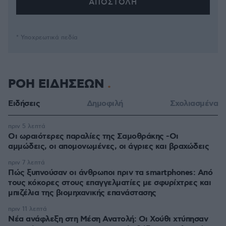
* Υποχρεωτικά πεδία
ΡΟΗ ΕΙΔΗΣΕΩΝ
Ειδήσεις
Δημοφιλή
Σχολιασμένα
πριν 5 λεπτά
Οι ωραιότερες παραλίες της Σαμοθράκης -Οι
αμμώδεις, οι απομονωμένες, οι άγριες και βραχώδεις
πριν 7 λεπτά
Πώς ξυπνούσαν οι άνθρωποι πριν τα smartphones: Από
τους κόκορες στους επαγγελματίες με σφυρίχτρες και
μπιζέλια της βιομηχανικής επανάστασης
πριν 11 λεπτά
Νέα ανάφλεξη στη Μέση Ανατολή: Οι Χούθι χτύπησαν