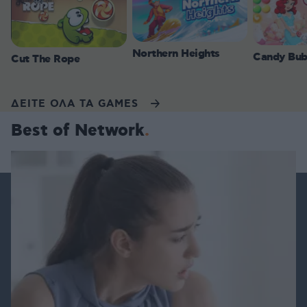
Northern Heights
Candy Bub
Cut The Rope
ΔΕΙΤΕ ΟΛΑ ΤΑ GAMES
Best of Network