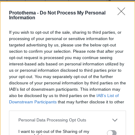
όταν πνίγηκε ο 4χρονος, έρευνα για την άδεια της
πισίνας: Το χρονικό της τραγωδίας
Protothema -
Do Not Process My Personal
Information
If you wish to opt-out of the sale, sharing to third parties, or
processing of your personal or sensitive information for
targeted advertising by us, please use the below opt-out
section to confirm your selection. Please note that after your
opt-out request is processed you may continue seeing
interest-based ads based on personal information utilized by
us or personal information disclosed to third parties prior to
your opt-out. You may separately opt-out of the further
disclosure of your personal information by third parties on the
IAB’s list of downstream participants. This information may
also be disclosed by us to third parties on the
IAB’s List of
Downstream Participants
that may further disclose it to other
third parties.
Please note that this website/app uses one or more Google
Personal Data Processing Opt Outs
services and may gather and store information including but
not limited to your visit or usage behaviour. You may click to
I want to opt-out of the Sharing of my