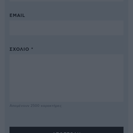
EMAIL
ΣΧΌΛΙΟ *
Απομένουν
2500
χαρακτήρες