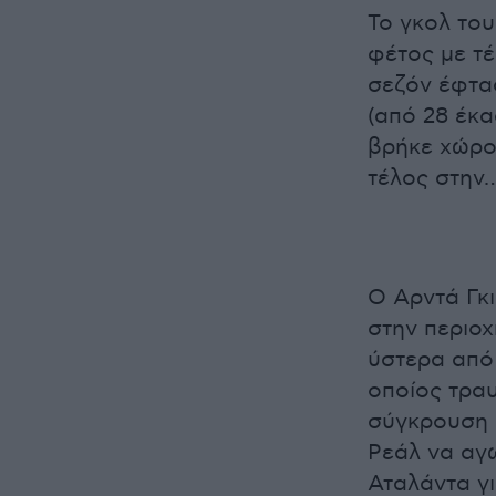
Το γκολ του
φέτος με τέ
σεζόν έφτα
(από 28 έκα
βρήκε χώρο
τέλος στην…
Ο Αρντά Γκι
στην περιοχ
ύστερα από
οποίος τρα
σύγκρουση 
Ρεάλ να αγ
Αταλάντα γι