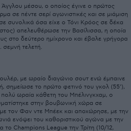
 Άγγλου μέσου, ο οποίος έγινε ο πρώτος
ρμα σε πέντε σερί αγωνιστικές και σε μιάμιση
σε συνολικά όσα είχε ο Τόνι Κρόος σε δέκα
στος) απελευθέρωσε την Βασίλισσα, η οποία
υς στο δεύτερο ημίχρονο και έβαλε γρήγορα
 σεμνή τελετή.
ουλέρ, με ωραίο διαγώνιο σουτ ενώ έμπαινε
ή, σημείωσε το πρώτο φετινό του γκολ (55’),
 πολύ ωραία κάθετη του Μπέλινγκχαμ, ο
υματίστηκε στην βουβωνική χώρα σε
με τον Φαν ντε Μπέεκ και αποχώρησε, με την
ωνιά ενόψει του καθοριστικού αγώνα με την
α το Champions League την Τρίτη (10/12,