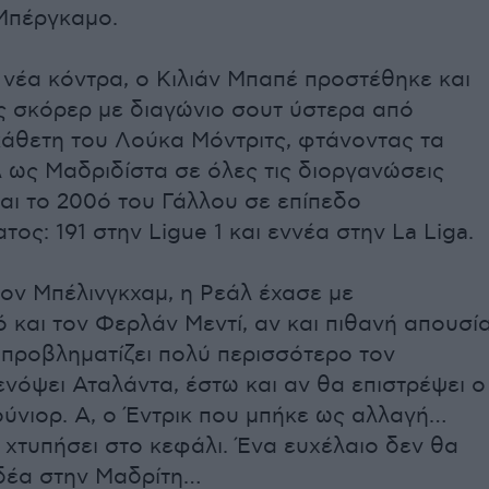
 Μπέργκαμο.
νέα κόντρα, ο Κιλιάν Μπαπέ προστέθηκε και
ς σκόρερ με διαγώνιο σουτ ύστερα από
κάθετη του Λούκα Μόντριτς, φτάνοντας τα
 ως Μαδριδίστα σε όλες τις διοργανώσεις
ι και το 200ό του Γάλλου σε επίπεδο
ος: 191 στην Ligue 1 και εννέα στην La Liga.
ον Μπέλινγκχαμ, η Ρεάλ έχασε με
 και τον Φερλάν Μεντί, αν και πιθανή απουσί
 προβληματίζει πολύ περισσότερο τον
νόψει Αταλάντα, έστω και αν θα επιστρέψει ο
ούνιορ. Α, ο Έντρικ που μπήκε ως αλλαγή…
χτυπήσει στο κεφάλι. Ένα ευχέλαιο δεν θα
ιδέα στην Μαδρίτη…