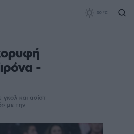
30
°C
 κορυφή
ιρόνα -
 γκολ και ασίστ
ό» με την