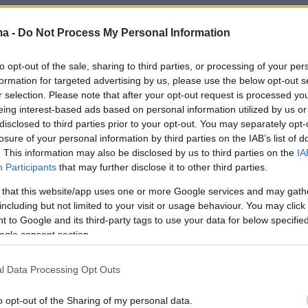
ma -
Do Not Process My Personal Information
to opt-out of the sale, sharing to third parties, or processing of your per
ο τραυματίστηκε στην τελευταία προπόνηση
formation for targeted advertising by us, please use the below opt-out s
νοκ άουτ, με τον Κάρλο Αντσελότι να ξεκινάει
r selection. Please note that after your opt-out request is processed y
 Ντίαθ ως παρτενέρ του Κιλιάν Μπαπέ στην
eing interest-based ads based on personal information utilized by us or
disclosed to third parties prior to your opt-out. You may separately opt-
 τον Αρντά Γκουλέρ στα χαφ, επιλέγοντας για
losure of your personal information by third parties on the IAB’s list of
ης άμυνας τον Ορελιέν Τσουαμενί αντί του
. This information may also be disclosed by us to third parties on the
IA
νθιο.
Participants
that may further disclose it to other third parties.
 that this website/app uses one or more Google services and may gath
χοι, προερχόμενοι από αποκλεισμό – σοκ στο
including but not limited to your visit or usage behaviour. You may click 
 to Google and its third-party tags to use your data for below specifi
ό την Λογρονιές, ομάδα τέταρτης κατηγορίας,
ogle consent section.
δυνατά, απειλώντας την εστία του Τιμπό
 Μπράιαν Χιλ, Μπόγιαν Μιόφσκι και Γιασέρ
l Data Processing Opt Outs
o opt-out of the Sharing of my personal data.