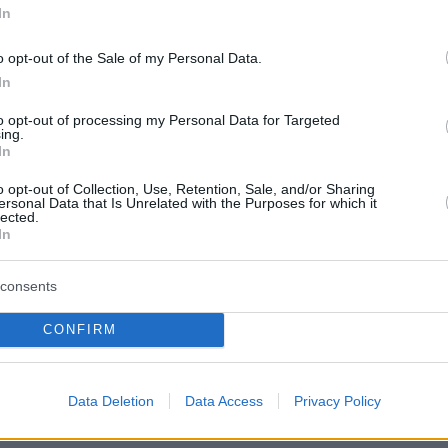
In
ά το εικοσάλεπτο, άρχισε να βγαίνει στην
o opt-out of the Sale of my Personal Data.
περισσότερες αξιώσεις, αν και η Τζιρόνα
In
αλύτερη ευκαιρία με σουτ άουτ του Ντόνι Φαν
to opt-out of processing my Personal Data for Targeted
 με την συμπλήρωση του πρώτου ημιώρου.
ing.
In
o opt-out of Collection, Use, Retention, Sale, and/or Sharing
ersonal Data that Is Unrelated with the Purposes for which it
τίαθ δοκίμασε τα ρεφλέξ του Πάουλο
lected.
In
 και, στο 36’, ο Τζουντ Μπέλινγκχαμ
ε την καλή του φόρμα, ανοίγοντας το σκορ
consents
 φάση διαρκείας και σουτ μέσα από την
υ αιφνιδίασε τον τερματοφύλακα των
CONFIRM
για το 0-1.
Data Deletion
Data Access
Privacy Policy
γωνία για τον Μπέλινγκχαμ