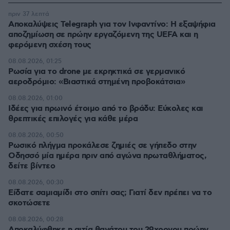
πριν 37 λεπτά
Αποκαλύψεις Telegraph για τον Ινφαντίνο: Η εξαψήφια
αποζημίωση σε πρώην εργαζόμενη της UEFA και η
φερόμενη σχέση τους
08.08.2026, 01:25
Ρωσία για το drone με εκρηκτικά σε γερμανικό
αεροδρόμιο: «Βιαστικά στημένη προβοκάτσια»
08.08.2026, 01:00
Ιδέες για πρωινό έτοιμο από το βράδυ: Εύκολες και
θρεπτικές επιλογές για κάθε μέρα
08.08.2026, 00:50
Ρωσικό πλήγμα προκάλεσε ζημιές σε γήπεδο στην
Οδησσό μία ημέρα πριν από αγώνα πρωταθλήματος,
δείτε βίντεο
08.08.2026, 00:30
Είδατε σαμιαμίδι στο σπίτι σας; Γιατί δεν πρέπει να το
σκοτώσετε
08.08.2026, 00:28
Αποκαλύφθηκε η αιτία θανάτου του 29χρονου πρώην