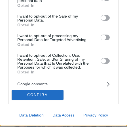
personal data.
grant or deny consent to Google and its third-party tags to
Opted In
07.08.2026, 18:22
use your data for below specified purposes in below Google
«Πόσα θέλεις για το κορίτσι;»: Τουρίστας στην
consent section.
I want to opt-out of the Sale of my
Κρήτη ζητά... τιμή για να ασελγήσει σε ανήλικη, τι
Personal Data.
Opted In
καταγγέλλει ο ιδιοκτήτης επιχείρησης
I want to opt-out of processing my
Personal Data for Targeted Advertising.
Opted In
I want to opt-out of Collection, Use,
Retention, Sale, and/or Sharing of my
Personal Data that Is Unrelated with the
Purposes for which it was collected.
Opted In
Google consents
CONFIRM
Data Deletion
Data Access
Privacy Policy