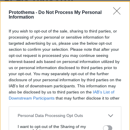
ΤΑ ΠΙΟ ΔΗΜΟΦΙΛΗ
Protothema -
Do Not Process My Personal
Information
If you wish to opt-out of the sale, sharing to third parties, or
processing of your personal or sensitive information for
targeted advertising by us, please use the below opt-out
section to confirm your selection. Please note that after your
opt-out request is processed you may continue seeing
interest-based ads based on personal information utilized by
us or personal information disclosed to third parties prior to
your opt-out. You may separately opt-out of the further
disclosure of your personal information by third parties on the
IAB’s list of downstream participants. This information may
also be disclosed by us to third parties on the
IAB’s List of
Downstream Participants
that may further disclose it to other
third parties.
Please note that this website/app uses one or more Google
Personal Data Processing Opt Outs
services and may gather and store information including but
not limited to your visit or usage behaviour. You may click to
I want to opt-out of the Sharing of my