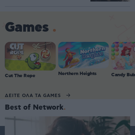
Games
Northern Heights
Candy Bub
Cut The Rope
ΔΕΙΤΕ ΟΛΑ ΤΑ GAMES
Best of Network