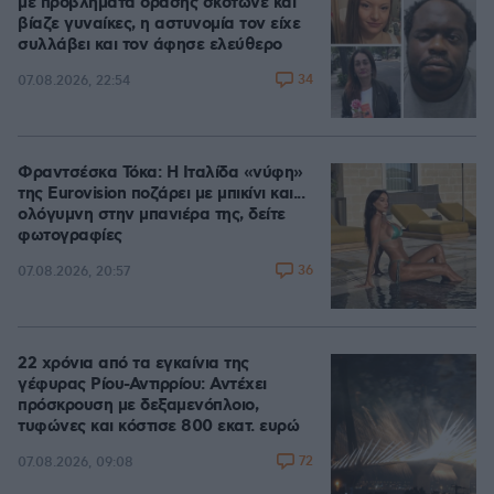
με προβλήματα όρασης σκότωνε και
βίαζε γυναίκες, η αστυνομία τον είχε
συλλάβει και τον άφησε ελεύθερο
34
07.08.2026, 22:54
Φραντσέσκα Τόκα: Η Ιταλίδα «νύφη»
της Eurovision ποζάρει με μπικίνι και...
ολόγυμνη στην μπανιέρα της, δείτε
φωτογραφίες
36
07.08.2026, 20:57
22 χρόνια από τα εγκαίνια της
γέφυρας Ρίου-Αντιρρίου: Αντέχει
πρόσκρουση με δεξαμενόπλοιο,
τυφώνες και κόστισε 800 εκατ. ευρώ
72
07.08.2026, 09:08