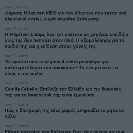
πριν 10 λεπτά
Λάρισα: Μάχη στη ΜΕΘ για τον 43χρονο που έπεσε από
ηλεκτρικό πατίνι, μικρά σημάδια βελτίωσης
πριν 11 λεπτά
Η Μπρίτνεϊ Σπίαρς λέει ότι απέτυχε ως μητέρα, επειδή ο
γιος της δεν πιστεύει στον Θεό: Η εξομολόγηση για τα
παιδιά της και η επίθεση στους γονείς της
πριν 12 λεπτά
Τα φρούτα που επιλέγουν 4 ενδοκρινολόγοι για
καλύτερο έλεγχο του σακχάρου – Το ένα μειώνει το
λίπος στην κοιλιά
πριν 13 λεπτά
Camila Cabello: Επέλεξε την Ελλάδα για τις διακοπές
της και τα beach look της είναι έμπνευση
πριν 14 λεπτά
Πώς η διατροφή της νέας μαμάς επηρεάζει το μητρικό
γάλα
πριν 21 λεπτά
Είδατε αστερίες στη θάλασσα; Γιατί δεν πρέπει να τους