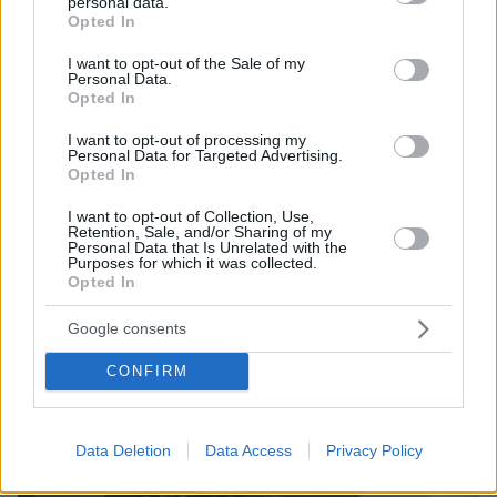
personal data.
grant or deny consent to Google and its third-party tags to
Opted In
use your data for below specified purposes in below Google
consent section.
I want to opt-out of the Sale of my
Personal Data.
Opted In
I want to opt-out of processing my
Personal Data for Targeted Advertising.
Opted In
I want to opt-out of Collection, Use,
Retention, Sale, and/or Sharing of my
Personal Data that Is Unrelated with the
Purposes for which it was collected.
Opted In
Google consents
CONFIRM
Data Deletion
Data Access
Privacy Policy