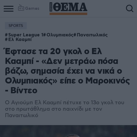
Games
SPORTS
Super League 1
Ολυμπιακός
Παναιτωλικός
Ελ Κααμπί
Έφτασε τα 20 γκολ ο Ελ
Κααμπί - «Δεν μετράω πόσα
βάζω, σημασία έχει να νικά ο
Ολυμπιακός» είπε ο Μαροκινός
- Βίντεο
Ο Αγιούμπ Ελ Κααμπί πέτυχε το 13ο γκολ του
στο πρωτάθλημα στο παιχνίδι με τον
Παναιτωλικό