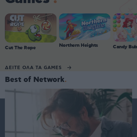
Northern Heights
Candy Bub
Cut The Rope
ΔΕΙΤΕ ΟΛΑ ΤΑ GAMES
Best of Network