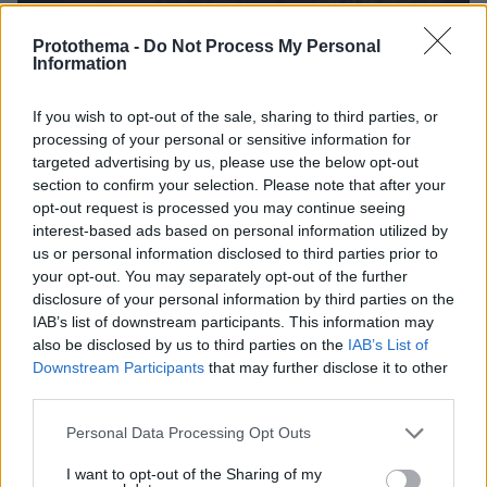
Protothema -
Do Not Process My Personal
Information
If you wish to opt-out of the sale, sharing to third parties, or
processing of your personal or sensitive information for
targeted advertising by us, please use the below opt-out
section to confirm your selection. Please note that after your
opt-out request is processed you may continue seeing
interest-based ads based on personal information utilized by
us or personal information disclosed to third parties prior to
your opt-out. You may separately opt-out of the further
disclosure of your personal information by third parties on the
IAB’s list of downstream participants. This information may
also be disclosed by us to third parties on the
IAB’s List of
Downstream Participants
that may further disclose it to other
third parties.
08.08.2026, 08:57
Please note that this website/app uses one or more Google
Personal Data Processing Opt Outs
Το «σκουλήκι του διαβόλου» που ζει 1,3 χιλιόμετρα
services and may gather and store information including but
κάτω από τη Γη και αλλάζει όσα γνωρίζαμε για τη
not limited to your visit or usage behaviour. You may click to
I want to opt-out of the Sharing of my
ζωή: «Οι άνθρωποι δεν κυβερνάμε τον κόσμο»