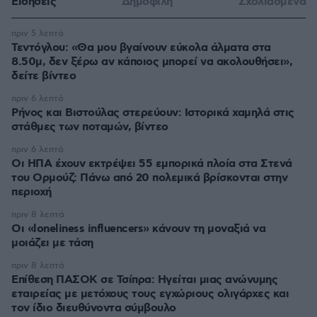
Ειδήσεις
Δημοφιλή
Σχολιασμένα
πριν 5 λεπτά
Τεντόγλου: «Θα μου βγαίνουν εύκολα άλματα στα
8.50μ, δεν ξέρω αν κάποιος μπορεί να ακολουθήσει»,
δείτε βίντεο
πριν 6 λεπτά
Ρήνος και Βιστούλας στερεύουν: Ιστορικά χαμηλά στις
στάθμες των ποταμών, βίντεο
πριν 6 λεπτά
Οι ΗΠΑ έχουν εκτρέψει 55 εμπορικά πλοία στα Στενά
του Ορμούζ: Πάνω από 20 πολεμικά βρίσκονται στην
περιοχή
πριν 8 λεπτά
Οι «loneliness influencers» κάνουν τη μοναξιά να
μοιάζει με τάση
πριν 8 λεπτά
Επίθεση ΠΑΣΟΚ σε Τσίπρα: Ηγείται μιας ανώνυμης
εταιρείας με μετόχους τους εγχώριους ολιγάρχες και
τον ίδιο διευθύνοντα σύμβουλο