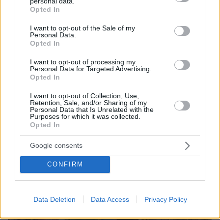
personal data.
grant or deny consent to Google and its third-party tags to
Opted In
use your data for below specified purposes in below Google
consent section.
I want to opt-out of the Sale of my
Personal Data.
Opted In
I want to opt-out of processing my
10.08.2026, 14:19
Personal Data for Targeted Advertising.
Κόμμα Καρυστιανού: Γιατί χάνεται μέσα σε δύο
Opted In
μήνες η «Ελπίδα» της προέδρου Μαρίας
I want to opt-out of Collection, Use,
Retention, Sale, and/or Sharing of my
Personal Data that Is Unrelated with the
Purposes for which it was collected.
Opted In
Google consents
CONFIRM
Data Deletion
Data Access
Privacy Policy