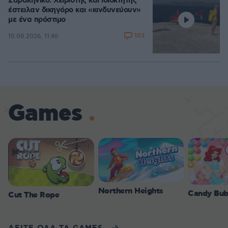
Σαρακήνικο: Χειριστής και ιδιοκτήτης
έστειλαν δικηγόρο και «κινδυνεύουν»
με ένα πρόστιμο
103
10.08.2026, 11:46
Games
Northern Heights
Candy Bub
Cut The Rope