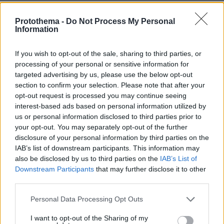
ΔΕΙΤΕ ΟΛΕΣ ΤΙΣ ΕΙΔΗΣΕΙΣ
Protothema -
Do Not Process My Personal
Information
ΤΑ ΠΙΟ ΔΗΜΟΦΙΛΗ
If you wish to opt-out of the sale, sharing to third parties, or
processing of your personal or sensitive information for
targeted advertising by us, please use the below opt-out
section to confirm your selection. Please note that after your
opt-out request is processed you may continue seeing
interest-based ads based on personal information utilized by
us or personal information disclosed to third parties prior to
your opt-out. You may separately opt-out of the further
disclosure of your personal information by third parties on the
IAB’s list of downstream participants. This information may
also be disclosed by us to third parties on the
IAB’s List of
Downstream Participants
that may further disclose it to other
third parties.
Please note that this website/app uses one or more Google
Personal Data Processing Opt Outs
services and may gather and store information including but
not limited to your visit or usage behaviour. You may click to
I want to opt-out of the Sharing of my