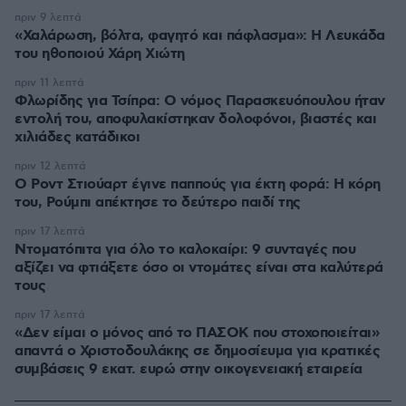
πριν 9 λεπτά
«Χαλάρωση, βόλτα, φαγητό και πάφλασμα»: Η Λευκάδα
του ηθοποιού Χάρη Χιώτη
πριν 11 λεπτά
Φλωρίδης για Τσίπρα: Ο νόμος Παρασκευόπουλου ήταν
εντολή του, αποφυλακίστηκαν δολοφόνοι, βιαστές και
χιλιάδες κατάδικοι
πριν 12 λεπτά
Ο Ροντ Στιούαρτ έγινε παππούς για έκτη φορά: Η κόρη
του, Ρούμπι απέκτησε το δεύτερο παιδί της
πριν 17 λεπτά
Ντοματόπιτα για όλο το καλοκαίρι: 9 συνταγές που
αξίζει να φτιάξετε όσο οι ντομάτες είναι στα καλύτερά
τους
πριν 17 λεπτά
«Δεν είμαι ο μόνος από το ΠΑΣΟΚ που στοχοποιείται»
απαντά ο Χριστοδουλάκης σε δημοσίευμα για κρατικές
συμβάσεις 9 εκατ. ευρώ στην οικογενειακή εταιρεία