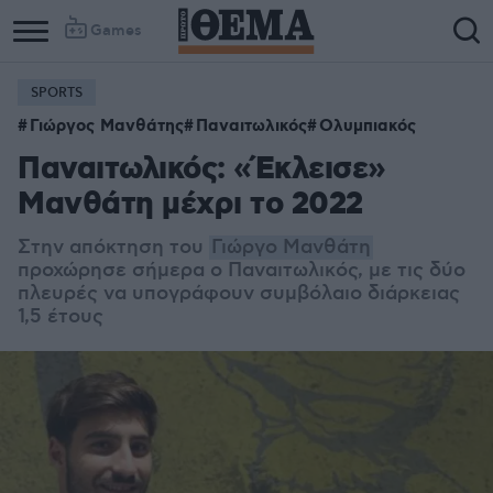
Games
SPORTS
Column
Column
Γιώργος Μανθάτης
Παναιτωλικός
Ολυμπιακός
1
2
Παναιτωλικός: «Έκλεισε»
Μανθάτη μέχρι το 2022
Στην απόκτηση του
Γιώργο Μανθάτη
προχώρησε σήμερα ο Παναιτωλικός, με τις δύο
πλευρές να υπογράφουν συμβόλαιο διάρκειας
1,5 έτους