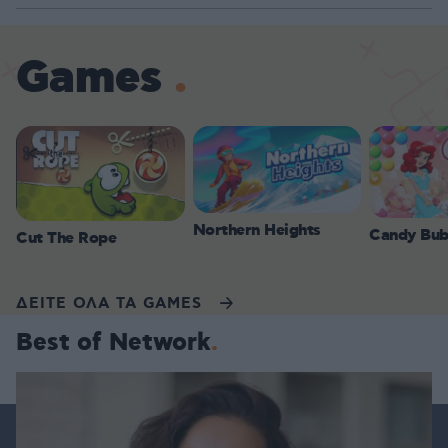
Games
Northern Heights
Candy Bub
Cut The Rope
ΔΕΙΤΕ ΟΛΑ ΤΑ GAMES
Best of Network