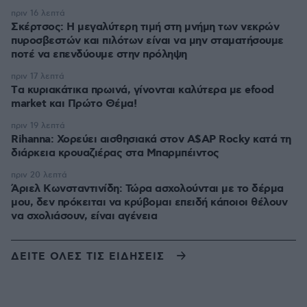
πριν 16 λεπτά
Σκέρτσος: Η μεγαλύτερη τιμή στη μνήμη των νεκρών
πυροσβεστών και πιλότων είναι να μην σταματήσουμε
ποτέ να επενδύουμε στην πρόληψη
πριν 17 λεπτά
Tα κυριακάτικα πρωινά, γίνονται καλύτερα με efood
market και Πρώτο Θέμα!
πριν 19 λεπτά
Rihanna: Χορεύει αισθησιακά στον A$AP Rocky κατά τη
διάρκεια κρουαζιέρας στα Μπαρμπέιντος
πριν 20 λεπτά
Άριελ Κωνσταντινίδη: Τώρα ασχολούνται με το δέρμα
μου, δεν πρόκειται να κρύβομαι επειδή κάποιοι θέλουν
να σχολιάσουν, είναι αγένεια
ΔΕΙΤΕ ΟΛΕΣ ΤΙΣ ΕΙΔΗΣΕΙΣ