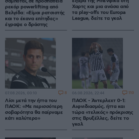
εξάρα της Μπενφίκα στη
σαμποτάζ σε προσπάθεια
Χαρτς και μια ανάσα από
ρεκόρ powerlifting από
τα play-offs του Europa
Βελγίδα: «Είμαι ρατσιστής
League, δείτε τα γκολ
και το έκανα επίτηδες»
έγραψε ο δράστης
8
110
07.08.2026, 00:10
06.08.2026, 22:44
Λίσι μετά την ήττα του
ΠΑΟΚ - Άντερλεχτ 0-1:
ΠΑΟΚ: «Με περισσότερη
Αιφνιδιασμός, ήττα και
σοβαρότητα θα παίρναμε
τώρα «τελικός» πρόκρισης
κάτι καλύτερο»
στις Βρυξέλλες, δείτε το
γκολ