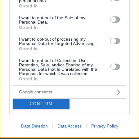
personal data.
grant or deny consent to Google and its third-party tags to
Opted In
use your data for below specified purposes in below Google
consent section.
I want to opt-out of the Sale of my
Personal Data.
Opted In
I want to opt-out of processing my
Personal Data for Targeted Advertising.
Opted In
I want to opt-out of Collection, Use,
Retention, Sale, and/or Sharing of my
Personal Data that Is Unrelated with the
Purposes for which it was collected.
Opted In
Google consents
CONFIRM
Data Deletion
Data Access
Privacy Policy