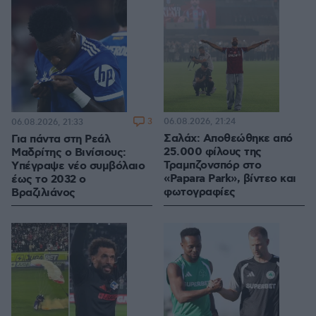
3
06.08.2026, 21:24
06.08.2026, 21:33
Σαλάχ: Αποθεώθηκε από
Για πάντα στη Ρεάλ
25.000 φίλους της
Μαδρίτης ο Βινίσιους:
Τραμπζονσπόρ στο
Yπέγραψε νέο συμβόλαιο
«Papara Park», βίντεο και
έως το 2032 ο
φωτογραφίες
Βραζιλιάνος