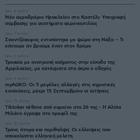
πριν 6 λεπτά
Νέο αεροδρόμιο Ηρακλείου στο Καστέλι: Υπογραφή
σύμβασης για συστήματα αεροναυτιλίας
πριν 7 λεπτά
Σκαντζόχοιρος εντοπίστηκε με ψώρα στη Νάξο – Τι
κάνουμε αν βρούμε έναν στον δρόμο
πριν 9 λεπτά
Τροχαίο με ανατροπή οχήματος στην είσοδο της
Αμφιλοχίας, με κατάγματα στα άκρα ο οδηγός
πριν 9 λεπτά
myAGRO: Οι 5 μεγάλες αλλαγές στις αγροτικές
ενισχύσεις, μέχρι 15 Σεπτεμβρίου οι αιτήσεις
πριν 13 λεπτά
Tiktoker πέθανε από καρκίνο στα 26 της - Η Αλίσα
Μιλάνο έγραψε στο προφίλ της
πριν 15 λεπτά
Τρανς άτομα και περίθαλψη: Οι ελλείψεις που
αποκαλύπτει ελληνική μελέτη