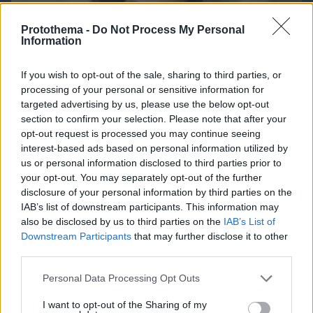
Protothema -
Do Not Process My Personal
Information
If you wish to opt-out of the sale, sharing to third parties, or
processing of your personal or sensitive information for
targeted advertising by us, please use the below opt-out
section to confirm your selection. Please note that after your
opt-out request is processed you may continue seeing
interest-based ads based on personal information utilized by
us or personal information disclosed to third parties prior to
your opt-out. You may separately opt-out of the further
disclosure of your personal information by third parties on the
IAB’s list of downstream participants. This information may
also be disclosed by us to third parties on the
IAB’s List of
Downstream Participants
that may further disclose it to other
07.08.2026, 08:32
third parties.
Τα φρούτα που επιλέγουν 4 ενδοκρινολόγοι για
Please note that this website/app uses one or more Google
Personal Data Processing Opt Outs
καλύτερο έλεγχο του σακχάρου – Το ένα μειώνει
services and may gather and store information including but
το λίπος στην κοιλιά
not limited to your visit or usage behaviour. You may click to
I want to opt-out of the Sharing of my