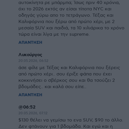
αυτοκίνητα ρε μπάρμπα; Ίσως πριν 40 χρόνια,
όχι το 2026 εκτός αν είσαι τίποτα ΝΥC και
οδηγάς γύρω απο το τετράγωνο. Τέξας και
Καλιφόρνια που ξέρω από πρώτο χέρι, με 2
μεσαία SUV και παιδιά, τα 10 χιλιάρικα το χρόνο
τώρα είναι λίγα με την supreme.
ΑΠΑΝΤΗΣΗ
Λυκούργος
20.05.2026, 06:52
άσε φίλε με Τέξας και Καλιφόρνια που ξέρεις
από πρώτο χέρι.. σου έριξε φάπα που έχει
κοκκινήσει ο σβέρκος σου και θα τσούζει 2
βδομάδες.. και καλά σου είπε..
ΑΠΑΝΤΗΣΗ
@06:52
20.05.2026, 07:12
$130 θέλει να γεμίσω το ενα SUV, $90 το άλλο.
Δεν φτάνουν για 1 βδομάδα. Και εγώ και η