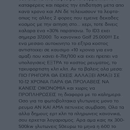
καταφερεις και παρεις την επιδοτηση μετα απο
κανα χρονο και ΑΝ δε τελειωσουν τα λεφτα-
οπως τις αλλες 2 φορες που εμεινε δεκαδες
κοσμος με την αιτηση στο... χερι, τοτε δινεις
χαλαρα ενα +30% παραπανω. Το ID3 εχει
σημερα 37,000. Το κανονικο Golf 25.000!!! Σε
ενα μεσαιο αυτοκινητο το εξτρα κοστος
αντιστοιχει σε καυσιμο +10 χρονια για ενα
αμαξι που κανει 6-7lit/100 και εκει πρεπει να
υπολογισεις ΕΞΤΡΑ το κοστος ρευματος, το
ταχυφορτιστη κλπ κλπ. Αν τα βαλεις ολα μεσα:
ΠΙΟ ΓΡΗΓΟΡΑ ΘΑ ΕΧΕΙΣ ΑΛΛΑΞΕΙ ΑΜΑΞΙ ΣΕ
10-12 ΧΡΟΝΙΑ ΠΑΡΑ ΘΑ ΠΡΟΛΑΒΕΙΣ ΝΑ
ΚΑΝΕΙΣ ΟΙΚΟΝΟΜΙΑ και χωρις να
ΠΡΟΠΛΗΡΩΣΕΙΣ τη διαφορα με το καλημερα.
Οσο για τα φωτοβολταικα γλυτωνεις μονο το
ρευμα ΑΝ ΚΑΙ ΑΜΑ πετυχεις συμβαση. Ολα τα
αλλα δημους ερτ κλπ τα πληρωνεις κανονικα,
σου ερχεται λογαρισμος. Αρα αμα καις πχ 300-
500kw γλυτωνεις 50ευρω το μηνα η 600 το