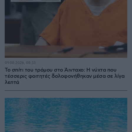
09.08.2026, 08:33
Το σπίτι του τρόμου στο Άινταχο: Η νύχτα που
τέσσερις φοιτητές δολοφονήθηκαν μέσα σε λίγα
λεπτά