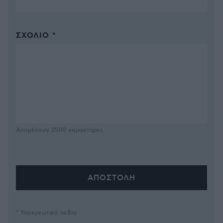
ΣΧΌΛΙΟ *
Απομένουν
2500
χαρακτήρες
* Υποχρεωτικά πεδία