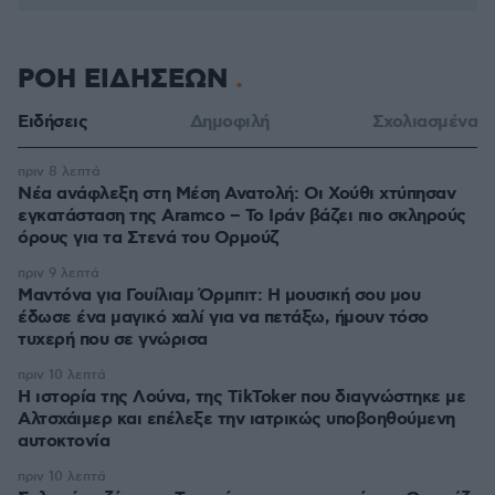
ΡΟΗ ΕΙΔΗΣΕΩΝ
Ειδήσεις
Δημοφιλή
Σχολιασμένα
πριν 8 λεπτά
Νέα ανάφλεξη στη Μέση Ανατολή: Οι Χούθι χτύπησαν
εγκατάσταση της Aramco – Το Ιράν βάζει πιο σκληρούς
όρους για τα Στενά του Ορμούζ
πριν 9 λεπτά
Μαντόνα για Γουίλιαμ Όρμπιτ: Η μουσική σου μου
έδωσε ένα μαγικό χαλί για να πετάξω, ήμουν τόσο
τυχερή που σε γνώρισα
πριν 10 λεπτά
Η ιστορία της Λούνα, της TikToker που διαγνώστηκε με
Αλτσχάιμερ και επέλεξε την ιατρικώς υποβοηθούμενη
αυτοκτονία
πριν 10 λεπτά