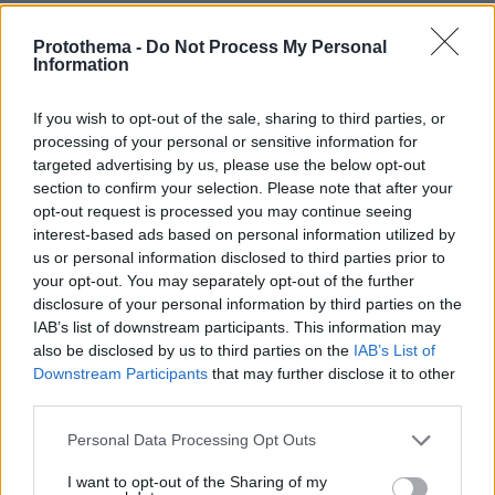
20.05.2026, 06:55
Καμμια εξυπνη λυση για να απαλλαγουν απο αυτους
Protothema -
Do Not Process My Personal
που τους ρουφουν το αιμα θα σκεφτουν ?
Information
ΑΠΑΝΤΗΣΗ
If you wish to opt-out of the sale, sharing to third parties, or
processing of your personal or sensitive information for
Προς πανασχετους
targeted advertising by us, please use the below opt-out
20.05.2026, 04:24
section to confirm your selection. Please note that after your
Ελλάδα: 98 οκτάνια. ΗΠΑ: 87 οκτάνια. Η καλύτερη
opt-out request is processed you may continue seeing
είναι στα 93 οκτάνια και είναι 30% πιο ακριβή. Μέσος
interest-based ads based on personal information utilized by
ορος ανα αυτοκίνητο το χρόνο: 4000 χιλιόμετρα στην
us or personal information disclosed to third parties prior to
your opt-out. You may separately opt-out of the further
Ελλάδα, 30000 χιλιόμετρα στις ΗΠΑ. Μέσος όρος
disclosure of your personal information by third parties on the
κυβικών ανά αυτοκίνητο: 1800 στην Ελλάδα, 3000
IAB’s list of downstream participants. This information may
στις ΗΠΑ. Η μέση οικογένεια στην Αμερική ξοδεύει
also be disclosed by us to third parties on the
IAB’s List of
10.000 το χρόνο για βενζίνη. Καταλάβατε ή δεν σας
Downstream Participants
that may further disclose it to other
διαπερνάει τίποτα;
third parties.
ΑΠΑΝΤΗΣΗ
Please note that this website/app uses one or more Google
Personal Data Processing Opt Outs
ΗΠΑς
services and may gather and store information including but
not limited to your visit or usage behaviour. You may click to
I want to opt-out of the Sharing of my
20.05.2026, 04:40