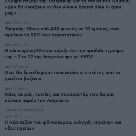
Σκληρό παζάρι της Τεχεράνης για τα στενά του Ορμούζ:
«Δεν θα ανοίξουν αν δεν γίνουν δεκτοί όλοι οι όροι
μας»
πριν 14 λεπτά
Τουρνάς: Πάνω από 400 φωτιές σε 10 ημέρες, από
αμέλεια το 90% των περιστατικών
πριν 16 λεπτά
Η ηλικιωμένη Έλενορ νόμιζε ότι την πρόδιδε η μνήμη
της – Στα 72 της διαγνώστηκε με ΔΕΠΥ
πριν 17 λεπτά
Πώς θα ξεκολλήσουν πανεύκολα οι ετικέτες από τα
γυάλινα βαζάκια
πριν 17 λεπτά
Νέες σειρές, ταινίες και ντοκιμαντέρ που θα μας
κάνουν παρέα τον Αύγουστο
ΤΑΣΟΣ ΚΑΡΑΜΗΤΣΟΣ
πριν 19 λεπτά
Η νέα σεζόν του φθινοπώρου, εκλογές «πρέπει» και
«δεν πρέπει»