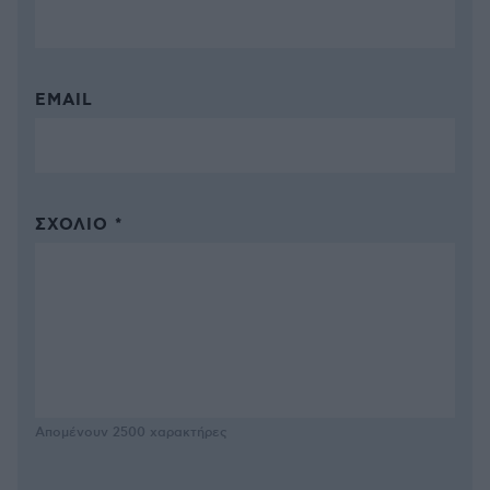
EMAIL
ΣΧΌΛΙΟ *
Απομένουν
2500
χαρακτήρες