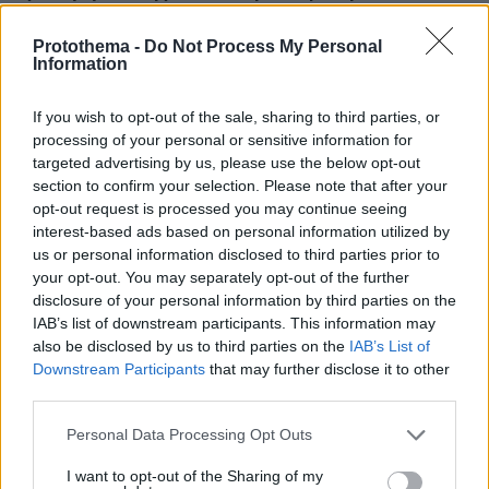
πάρκο
Protothema -
Do Not Process My Personal
πριν 19 λεπτά
Information
«Μαύρος χρυσός» $1 τρισ. πίσω από τη μάχη για τη
Γροιλανδία: Πετρελαϊκή που έχει διασυνδέσεις με τον
Τραμπ ετοιμάζεται να τρυπήσει τον πάγο χωρίς άδεια
If you wish to opt-out of the sale, sharing to third parties, or
processing of your personal or sensitive information for
πριν 21 λεπτά
targeted advertising by us, please use the below opt-out
Η επιστήμη πίσω από τα τέλεια παπουτσάκια
section to confirm your selection. Please note that after your
πριν 21 λεπτά
opt-out request is processed you may continue seeing
Τέσσερις τρόποι για να αποφύγετε το άγχος των
interest-based ads based on personal information utilized by
διακοπών
us or personal information disclosed to third parties prior to
your opt-out. You may separately opt-out of the further
πριν 31 λεπτά
disclosure of your personal information by third parties on the
Κάλυμνος: Ένας οδηγός εμπειριών για το γαλήνιο νησί
IAB’s list of downstream participants. This information may
της άγριας ομορφιάς
also be disclosed by us to third parties on the
IAB’s List of
πριν 34 λεπτά
Downstream Participants
that may further disclose it to other
Παγκόσμιο Πρωτάθλημα Στίβου Κ-20: Δεύτερο
third parties.
πανελλήνιο ρεκόρ από την Μπακογιάννη στα 100 μέτρα
με εμπόδια, δείτε βίντεο
Please note that this website/app uses one or more Google
Personal Data Processing Opt Outs
services and may gather and store information including but
πριν μία ώρα
not limited to your visit or usage behaviour. You may click to
I want to opt-out of the Sharing of my
Όροι-«φωτιά» από το Ιράν για το άνοιγμα των Στενών