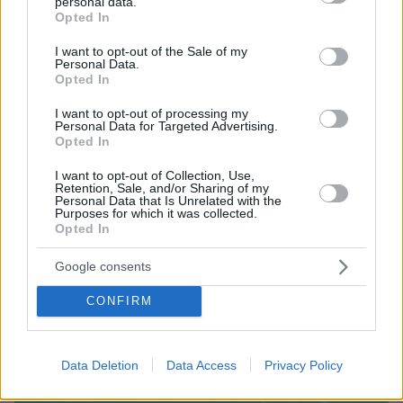
personal data.
grant or deny consent to Google and its third-party tags to
του Ορμούζ: Επαναφέρει την αξίωση για αποζημιώσεις,
Opted In
use your data for below specified purposes in below Google
άρση κυρώσεων και αποχώρηση των ΗΠΑ
consent section.
I want to opt-out of the Sale of my
πριν μία ώρα
Personal Data.
Τα φυτά που δεν πρέπει να υπάρχουν στο σπίτι σας αν
Opted In
έχετε κατοικίδιο
I want to opt-out of processing my
Personal Data for Targeted Advertising.
πριν μία ώρα
Opted In
Ποιοι είναι οι λόγοι που τόσο πολλές γάτες έχουν άσπρα
πατουσάκια
I want to opt-out of Collection, Use,
Retention, Sale, and/or Sharing of my
Personal Data that Is Unrelated with the
Purposes for which it was collected.
ΔΕΙΤΕ ΟΛΕΣ ΤΙΣ ΕΙΔΗΣΕΙΣ
Opted In
Google consents
ΤΑ ΠΙΟ ΔΗΜΟΦΙΛΗ
CONFIRM
Data Deletion
Data Access
Privacy Policy