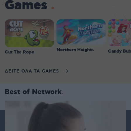
Games
Northern Heights
Candy Bub
Cut The Rope
ΔΕΙΤΕ ΟΛΑ ΤΑ GAMES
Best of Network