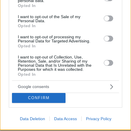
personal data.
grant or deny consent to Google and its third-party tags to
Opted In
use your data for below specified purposes in below Google
consent section.
I want to opt-out of the Sale of my
ΡΟΗ ΕΙΔΗΣΕΩΝ
Personal Data.
Opted In
Ειδήσεις
Δημοφιλή
Σχολιασμένα
I want to opt-out of processing my
Personal Data for Targeted Advertising.
πριν 7 λεπτά
Opted In
Κυκλοφοριακές ρυθμίσεις στην Ποσειδώνος, στο ύψος
της Γλυφάδας
I want to opt-out of Collection, Use,
Retention, Sale, and/or Sharing of my
πριν 16 λεπτά
Personal Data that Is Unrelated with the
Purposes for which it was collected.
Φωτιά στο Κοκκινόχωμα Καβάλας, σηκώθηκαν τρία
Opted In
εναέρια, δείτε βίντεο και φωτογραφίες
πριν 18 λεπτά
Google consents
Ινδή ηθοποιός δέχτηκε επίθεση από θαυμάστριά της: Τη
φίλησε ξαφνικά στο στόμα στο κόκκινο χαλί, δείτε το
CONFIRM
βίντεο
πριν 21 λεπτά
Διακοπές στα Χανιά: Εξερευνώντας την πόλη και τα
Data Deletion
Data Access
Privacy Policy
πανέμορφα χωριά τους