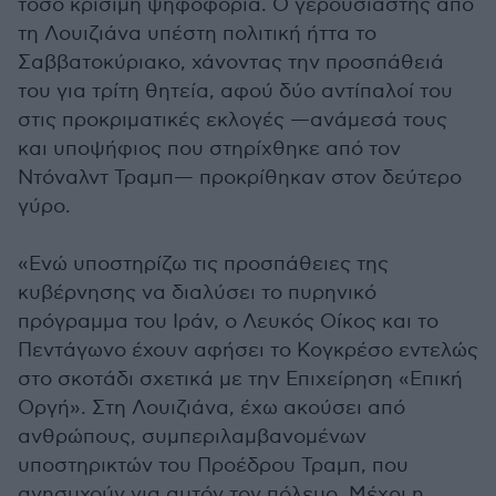
τόσο κρίσιμη ψηφοφορία. Ο γερουσιαστής από
τη Λουιζιάνα υπέστη πολιτική ήττα το
Σαββατοκύριακο, χάνοντας την προσπάθειά
του για τρίτη θητεία, αφού δύο αντίπαλοί του
στις προκριματικές εκλογές —ανάμεσά τους
και υποψήφιος που στηρίχθηκε από τον
Ντόναλντ Τραμπ— προκρίθηκαν στον δεύτερο
γύρο.
«Ενώ υποστηρίζω τις προσπάθειες της
κυβέρνησης να διαλύσει το πυρηνικό
πρόγραμμα του Ιράν, ο Λευκός Οίκος και το
Πεντάγωνο έχουν αφήσει το Κογκρέσο εντελώς
στο σκοτάδι σχετικά με την Επιχείρηση «Επική
Οργή». Στη Λουιζιάνα, έχω ακούσει από
ανθρώπους, συμπεριλαμβανομένων
υποστηρικτών του Προέδρου Τραμπ, που
ανησυχούν για αυτόν τον πόλεμο. Μέχρι η