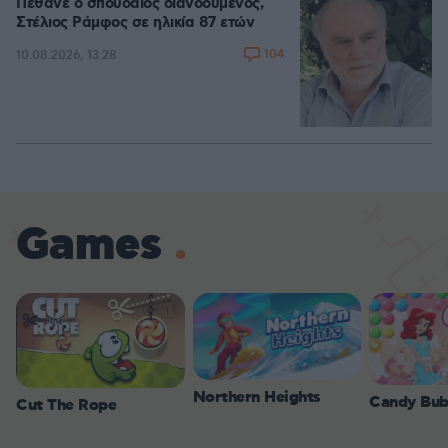
Πέθανε ο σπουδαίος διανοούμενος,
Στέλιος Ράμφος σε ηλικία 87 ετών
104
10.08.2026, 13:28
Games
Northern Heights
Candy Bub
Cut The Rope