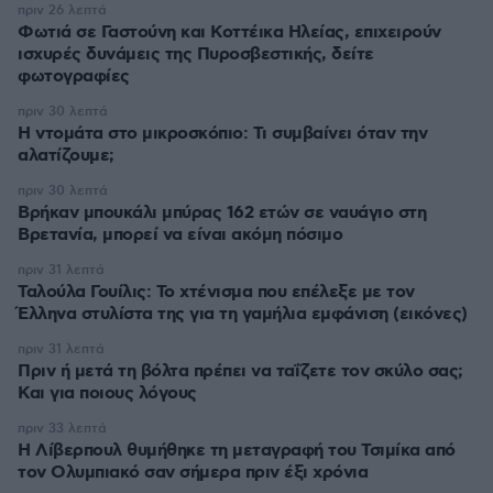
πριν 26 λεπτά
Φωτιά σε Γαστούνη και Κοττέικα Ηλείας, επιχειρούν
ισχυρές δυνάμεις της Πυροσβεστικής, δείτε
φωτογραφίες
πριν 30 λεπτά
Η ντομάτα στο μικροσκόπιο: Τι συμβαίνει όταν την
αλατίζουμε;
πριν 30 λεπτά
Βρήκαν μπουκάλι μπύρας 162 ετών σε ναυάγιο στη
Βρετανία, μπορεί να είναι ακόμη πόσιμο
πριν 31 λεπτά
Ταλούλα Γουίλις: Το χτένισμα που επέλεξε με τον
Έλληνα στυλίστα της για τη γαμήλια εμφάνιση (εικόνες)
πριν 31 λεπτά
Πριν ή μετά τη βόλτα πρέπει να ταΐζετε τον σκύλο σας;
Και για ποιους λόγους
πριν 33 λεπτά
Η Λίβερπουλ θυμήθηκε τη μεταγραφή του Τσιμίκα από
τον Ολυμπιακό σαν σήμερα πριν έξι χρόνια