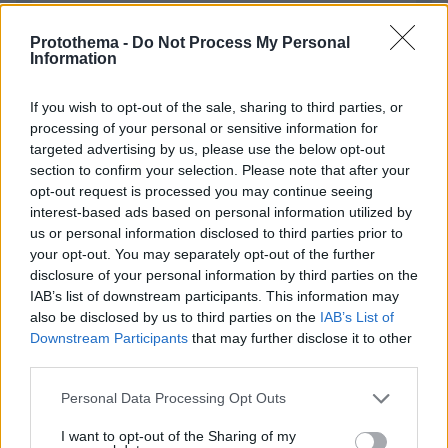
Protothema -
Do Not Process My Personal
Information
ΣΧΌΛΙΟ *
If you wish to opt-out of the sale, sharing to third parties, or
processing of your personal or sensitive information for
targeted advertising by us, please use the below opt-out
section to confirm your selection. Please note that after your
opt-out request is processed you may continue seeing
interest-based ads based on personal information utilized by
us or personal information disclosed to third parties prior to
your opt-out. You may separately opt-out of the further
Απομένουν
2500
χαρακτήρες
disclosure of your personal information by third parties on the
IAB’s list of downstream participants. This information may
also be disclosed by us to third parties on the
IAB’s List of
Downstream Participants
that may further disclose it to other
third parties.
Please note that this website/app uses one or more Google
Personal Data Processing Opt Outs
services and may gather and store information including but
* Υποχρεωτικά πεδία
not limited to your visit or usage behaviour. You may click to
I want to opt-out of the Sharing of my