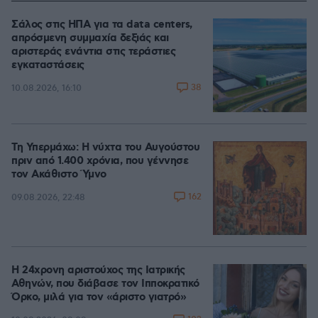
Σάλος στις ΗΠΑ για τα data centers,
απρόσμενη συμμαχία δεξιάς και
αριστεράς ενάντια στις τεράστιες
εγκαταστάσεις
38
10.08.2026, 16:10
Τη Υπερμάχω: Η νύχτα του Αυγούστου
πριν από 1.400 χρόνια, που γέννησε
τον Ακάθιστο Ύμνο
162
09.08.2026, 22:48
Η 24χρονη αριστούχος της Ιατρικής
Αθηνών, που διάβασε τον Ιπποκρατικό
Όρκο, μιλά για τον «άριστο γιατρό»