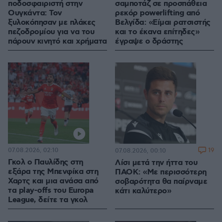
ποδοσφαιριστή στην
σαμποτάζ σε προσπάθεια
Ουγκάντα: Τον
ρεκόρ powerlifting από
ξυλοκόπησαν με πλάκες
Βελγίδα: «Είμαι ρατσιστής
πεζοδρομίου για να του
και το έκανα επίτηδες»
πάρουν κινητό και χρήματα
έγραψε ο δράστης
07.08.2026, 02:10
19
07.08.2026, 00:10
Γκολ ο Παυλίδης στη
Λίσι μετά την ήττα του
εξάρα της Μπενφίκα στη
ΠΑΟΚ: «Με περισσότερη
Χαρτς και μια ανάσα από
σοβαρότητα θα παίρναμε
τα play-offs του Europa
κάτι καλύτερο»
League, δείτε τα γκολ