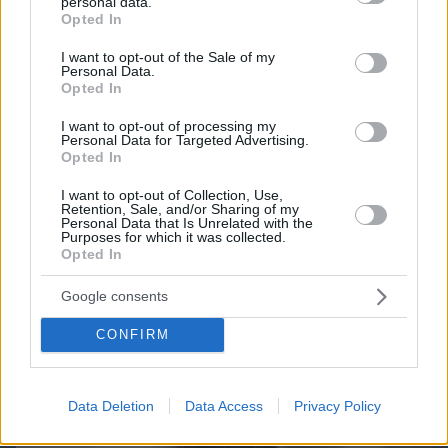
07.08.2026, 13:23
personal data.
grant or deny consent to Google and its third-party tags to
Opted In
use your data for below specified purposes in below Google
consent section.
I want to opt-out of the Sale of my
Personal Data.
Opted In
Games
I want to opt-out of processing my
Personal Data for Targeted Advertising.
Opted In
I want to opt-out of Collection, Use,
Retention, Sale, and/or Sharing of my
Personal Data that Is Unrelated with the
Purposes for which it was collected.
Opted In
Northern Heights
Candy Bub
Cut The Rope
Google consents
CONFIRM
ΔΕΙΤΕ ΟΛΑ ΤΑ GAMES
Best of Network
Data Deletion
Data Access
Privacy Policy