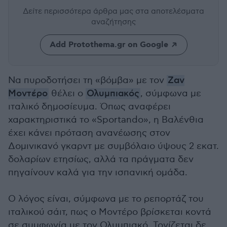
Δείτε περισσότερα άρθρα μας
στα αποτελέσματα
αναζήτησης
Add Protothema.gr on Google
Να πυροδοτήσει τη «βόμβα» με τον
Ζαν
Μοντέρο
θέλει ο
Ολυμπιακός
, σύμφωνα με
ιταλικό δημοσίευμα. Όπως αναφέρει
χαρακτηριστικά το «Sportando», η Βαλένθια
έχει κάνει πρόταση ανανέωσης στον
Δομινικανό γκαρντ με συμβόλαιο ύψους 2 εκατ.
δολαρίων ετησίως, αλλά τα πράγματα δεν
πηγαίνουν καλά για την ισπανική ομάδα.
Ο λόγος είναι, σύμφωνα με το ρεπορτάζ του
ιταλικού σάιτ, πως ο Μοντέρο βρίσκεται κοντά
σε συμφωνία με τον Ολυμπιακό. Τονίζεται δε,