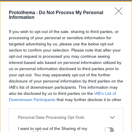
«Δεν θα με κυριεύσει ο φόβος»: Ο
περιπτεράς της Γαστούνης άνοιξε
Protothema -
Do Not Process My Personal
ξανά το κατάστημά του μετά τις
Information
επιθέσεις και τον εμπρησμό
60
07.08.2026, 12:51
If you wish to opt-out of the sale, sharing to third parties, or
processing of your personal or sensitive information for
targeted advertising by us, please use the below opt-out
section to confirm your selection. Please note that after your
Οργή στο Περού για το βίντεο της
opt-out request is processed you may continue seeing
σεξουαλικής επίθεσης μαέστρου σε
interest-based ads based on personal information utilized by
26χρονη τραγουδίστρια: «Σιγά-σιγά
us or personal information disclosed to third parties prior to
θα το ξεπεράσεις» της έλεγαν από τη
your opt-out. You may separately opt-out of the further
μπάντα της
disclosure of your personal information by third parties on the
105
07.08.2026, 07:16
IAB’s list of downstream participants. This information may
also be disclosed by us to third parties on the
IAB’s List of
Downstream Participants
that may further disclose it to other
Στο mega yacht «Boardwalk» στην
third parties.
Κέρκυρα η δεξίωση για τα 250 χρόνια
Please note that this website/app uses one or more Google
από την αμερικανική ανεξαρτησία -
Personal Data Processing Opt Outs
Δείτε φωτογραφίες και βίντεο
services and may gather and store information including but
not limited to your visit or usage behaviour. You may click to
I want to opt-out of the Sharing of my
12