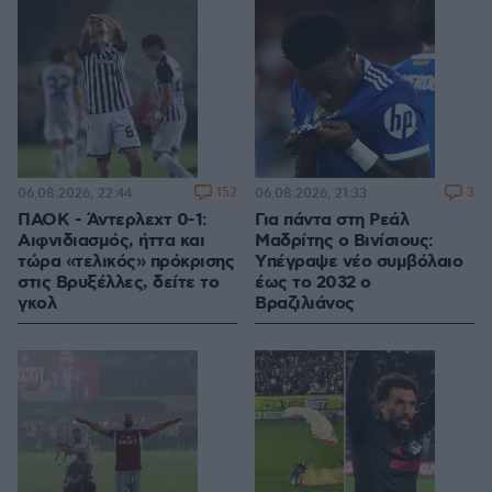
152
3
06.08.2026, 22:44
06.08.2026, 21:33
ΠΑΟΚ - Άντερλεχτ 0-1:
Για πάντα στη Ρεάλ
Αιφνιδιασμός, ήττα και
Μαδρίτης ο Βινίσιους:
τώρα «τελικός» πρόκρισης
Yπέγραψε νέο συμβόλαιο
στις Βρυξέλλες, δείτε το
έως το 2032 ο
γκολ
Βραζιλιάνος