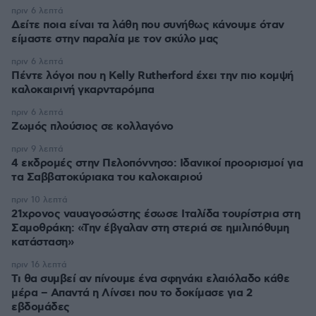
πριν 6 λεπτά
Δείτε ποια είναι τα λάθη που συνήθως κάνουμε όταν
είμαστε στην παραλία με τον σκύλο μας
πριν 6 λεπτά
Πέντε λόγοι που η Kelly Rutherford έχει την πιο κομψή
καλοκαιρινή γκαρνταρόμπα
πριν 6 λεπτά
Ζωμός πλούσιος σε κολλαγόνο
πριν 9 λεπτά
4 εκδρομές στην Πελοπόννησο: Ιδανικοί προορισμοί για
τα Σαββατοκύριακα του καλοκαιριού
πριν 10 λεπτά
21χρονος ναυαγοσώστης έσωσε Ιταλίδα τουρίστρια στη
Σαμοθράκη: «Την έβγαλαν στη στεριά σε ημιλιπόθυμη
κατάσταση»
πριν 16 λεπτά
Τι θα συμβεί αν πίνουμε ένα σφηνάκι ελαιόλαδο κάθε
μέρα – Απαντά η Λίνσει που το δοκίμασε για 2
εβδομάδες