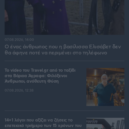
07.08.2026, 14:00
Ο ένας άνθρωπος που η βασίλισσα Ελισάβετ δεν
θα άφηνε ποτέ να περιμένει στο τηλέφωνο
To video του Travel.gr από το ταξίδι
στα Βόρεια Άγραφα: Φιλόξενοι
Άνθρωποι, ανόθευτη Φύση
07.08.2026, 12:38
14+1 λόγοι που αξίζει να ζήσεις το
επετειακό τριήμερο των 15 χρόνων του