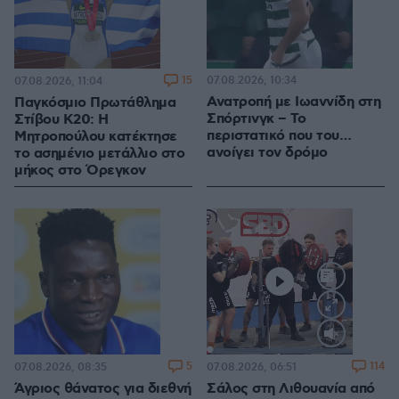
15
07.08.2026, 10:34
07.08.2026, 11:04
Ανατροπή με Ιωαννίδη στη
Παγκόσμιο Πρωτάθλημα
Σπόρτινγκ – Το
Στίβου Κ20: Η
περιστατικό που του…
Μητροπούλου κατέκτησε
ανοίγει τον δρόμο
το ασημένιο μετάλλιο στο
μήκος στο Όρεγκον
Loaded
:
100.00%
5
114
07.08.2026, 08:35
07.08.2026, 06:51
Άγριος θάνατος για διεθνή
Σάλος στη Λιθουανία από