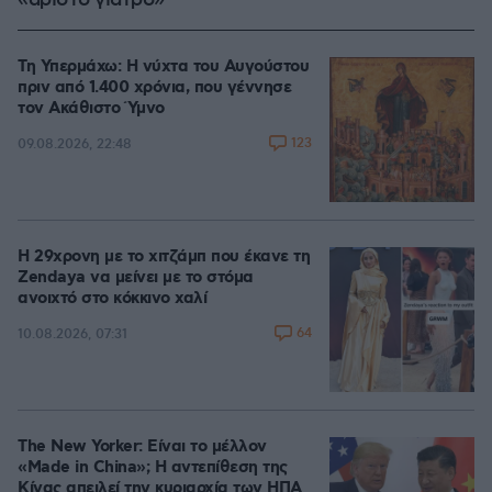
«άριστο γιατρό»
Τη Υπερμάχω: Η νύχτα του Αυγούστου
πριν από 1.400 χρόνια, που γέννησε
τον Ακάθιστο Ύμνο
123
09.08.2026, 22:48
Η 29χρονη με το χιτζάμπ που έκανε τη
Zendaya να μείνει με το στόμα
ανοιχτό στο κόκκινο χαλί
64
10.08.2026, 07:31
The New Yorker: Είναι το μέλλον
«Made in China»; Η αντεπίθεση της
Κίνας απειλεί την κυριαρχία των ΗΠΑ