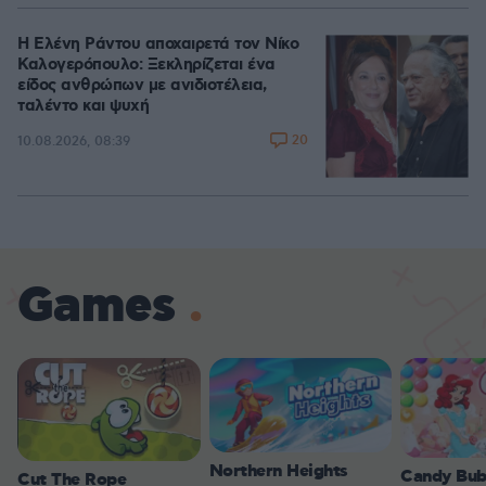
Η Ελένη Ράντου αποχαιρετά τον Νίκο
Καλογερόπουλο: Ξεκληρίζεται ένα
είδος ανθρώπων με ανιδιοτέλεια,
ταλέντο και ψυχή
20
10.08.2026, 08:39
Games
Northern Heights
Candy Bub
Cut The Rope