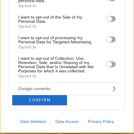
personal data.
grant or deny consent to Google and its third-party tags to
Opted In
use your data for below specified purposes in below Google
ΔΕΙΤΕ ΟΛΕΣ ΤΙΣ ΕΙΔΗΣΕΙΣ
consent section.
I want to opt-out of the Sale of my
Personal Data.
Opted In
I want to opt-out of processing my
ΤΑ ΠΙΟ ΔΗΜΟΦΙΛΗ
Personal Data for Targeted Advertising.
Opted In
I want to opt-out of Collection, Use,
Retention, Sale, and/or Sharing of my
Personal Data that Is Unrelated with the
Purposes for which it was collected.
Opted In
Google consents
CONFIRM
Data Deletion
Data Access
Privacy Policy