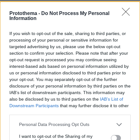
πριν 7 λεπτά
Σπεντζοφάι σε χωριάτικο ψωμί
Protothema -
Do Not Process My Personal
Information
πριν 13 λεπτά
Βίντεο από τη φονική επίθεση πρώην βουλευτή σε
αξιωματούχο στην Ταϊλάνδη, μετά το έγκλημα κάλεσε
If you wish to opt-out of the sale, sharing to third parties, or
δημοσιογράφο σε live στο YouTube
processing of your personal or sensitive information for
targeted advertising by us, please use the below opt-out
πριν 16 λεπτά
section to confirm your selection. Please note that after your
Κιμ Καρντάσιαν και Λιούις Χάμιλτον πόζαραν μαζί στο
opt-out request is processed you may continue seeing
Instagram
interest-based ads based on personal information utilized by
πριν 17 λεπτά
us or personal information disclosed to third parties prior to
Πανελλήνια Ομοσπονδία Γεωτεχνικών Δημοσίων
your opt-out. You may separately opt-out of the further
Υπαλλήλων: Το Antinero έχει συμβάλλει στη μάχη κατά
disclosure of your personal information by third parties on the
των πυρκαγιών, όχι άλλη υποκρισία
IAB’s list of downstream participants. This information may
also be disclosed by us to third parties on the
IAB’s List of
πριν 21 λεπτά
Downstream Participants
that may further disclose it to other
Όλα καλά για το... ελικοδρόμιο Σαρακήνικο: Χειριστής
third parties.
και ιδιοκτήτης έστειλαν δικηγόρο και «κινδυνεύουν» με
ένα πρόστιμο
Please note that this website/app uses one or more Google
Personal Data Processing Opt Outs
services and may gather and store information including but
πριν 28 λεπτά
10 ειδυλλιακές παραλίες του Πόρου
not limited to your visit or usage behaviour. You may click to
I want to opt-out of the Sharing of my