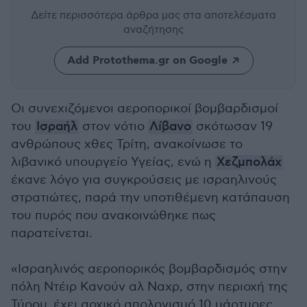
Δείτε περισσότερα άρθρα μας
στα αποτελέσματα
αναζήτησης
Add Protothema.gr on Google
Οι συνεχιζόμενοι αεροπορικοί βομβαρδισμοί
του
Ισραήλ
στον νότιο
Λίβανο
σκότωσαν 19
ανθρώπους χθες Τρίτη, ανακοίνωσε το
λιβανικό υπουργείο Υγείας, ενώ η
Χεζμπολάχ
έκανε λόγο για συγκρούσεις με ισραηλινούς
στρατιώτες, παρά την υποτιθέμενη κατάπαυση
του πυρός που ανακοινώθηκε πως
παρατείνεται.
«Ισραηλινός αεροπορικός βομβαρδισμός στην
πόλη Ντέιρ Κανούν αλ Ναχρ, στην περιοχή της
Τύρου, έχει αρχικό απολογισμό 10 μάρτυρες,