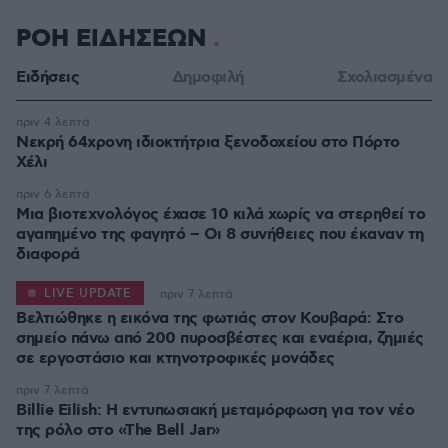
ΡΟΗ ΕΙΔΗΣΕΩΝ
Ειδήσεις
Δημοφιλή
Σχολιασμένα
πριν 4 λεπτά
Νεκρή 64χρονη ιδιοκτήτρια ξενοδοχείου στο Πόρτο
Χέλι
πριν 6 λεπτά
Μια βιοτεχνολόγος έχασε 10 κιλά χωρίς να στερηθεί το
αγαπημένο της φαγητό – Οι 8 συνήθειες που έκαναν τη
διαφορά
LIVE UPDATE
πριν 7 λεπτά
Βελτιώθηκε η εικόνα της φωτιάς στον Κουβαρά: Στο
σημείο πάνω από 200 πυροσβέστες και εναέρια, ζημιές
σε εργοστάσιο και κτηνοτροφικές μονάδες
πριν 7 λεπτά
Billie Eilish: Η εντυπωσιακή μεταμόρφωση για τον νέο
της ρόλο στο «The Bell Jar»