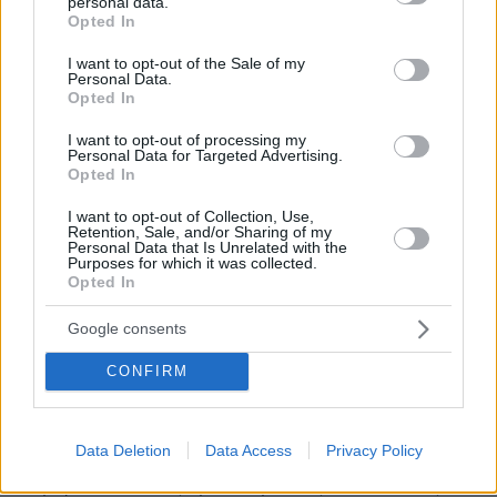
personal data.
grant or deny consent to Google and its third-party tags to
14.05.2026, 18:15
Opted In
use your data for below specified purposes in below Google
Αργύρης Ντινόπουλος . . . και μόνο αυτόν να δούμε
consent section.
I want to opt-out of the Sale of my
καταλαβαίνουμε την σαβούρα που υπήρχε στη Ν.Δ. !
Personal Data.
Ο άλλος συγκυβέρνησε ώς η Ακροδεξιά πατερίτσα
Opted In
του Καθετώτος ΣΥΡΙΖΟΠΑΣΟΚ-ΑΝΕΛ και μιλάει για
I want to opt-out of processing my
την ψυχή της Ν.Δ. -- Τό θράσσος τους δεν έχει όρια !
Personal Data for Targeted Advertising.
ΑΠΑΝΤΗΣΗ
Opted In
I want to opt-out of Collection, Use,
Retention, Sale, and/or Sharing of my
Personal Data that Is Unrelated with the
Purposes for which it was collected.
Opted In
Λοιπόν
14.05.2026, 17:46
Google consents
Θεωρώ πως ήρθε η ώρα να δείξουν την πόρτα της
εξόδου στον Μητσοτάκη και την ανάληψη αλλού
CONFIRM
προέδρου της ΝΔ εν όσο είναι κυβέρνηση.ετα η
παράταξη έχει σχεδόν έναν χρόνο μέχρι τις εκλογές
για να προσπαθήσει να κερδίσει την εμπιστοσύνη των
Data Deletion
Data Access
Privacy Policy
πολιτών. Εννοείται πως θα χρειαστεί να διώξει και όλα
τα βαρίδια και τους εμπλεκόμενους σε σκοτεινές