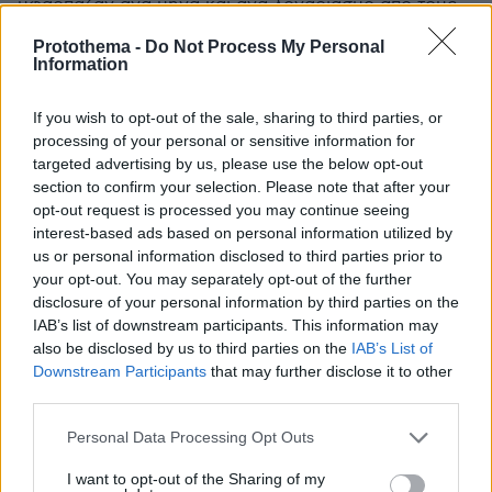
υφάρπαζαν ανά μήνα και ανά λογαριασμό από τους
χρεοκοπημένους νεοέλληνες, δεν είδαμε καμμία
Protothema -
Do Not Process My Personal
παραίτηση ούτε από την Κυβέρνηση των Αρίστων
Information
ούτε από τους Τσάτσους τους στις Τράπεζες. Το
Θέμα ούτε ασχολήθηκε με την ξεφτίλα, ενω έπρεπε
If you wish to opt-out of the sale, sharing to third parties, or
να τους κράζει νυχθημερόν, σιγά μην περάσει το
processing of your personal or sensitive information for
σχόλιο..
targeted advertising by us, please use the below opt-out
ΑΠΑΝΤΗΣΗ
section to confirm your selection. Please note that after your
opt-out request is processed you may continue seeing
interest-based ads based on personal information utilized by
Συμφωνω
us or personal information disclosed to third parties prior to
14.05.2026, 18:55
your opt-out. You may separately opt-out of the further
Με την κίνηση αυτή, αλλά χωρίς τον Σαμαρά
disclosure of your personal information by third parties on the
επικεφαλή. Κάθε τι δεξιότερα της ΝΔ πρέπει να έχει
IAB’s list of downstream participants. This information may
πατριωτικό χαρακτήρα και οχι απλα φιλικό προς τους
also be disclosed by us to third parties on the
IAB’s List of
ολιγαρχες. Να μην ξεχνάμε ποιος άνοιξε τα σύνορα
Downstream Participants
that may further disclose it to other
με την Αλβανία τη δεκαετία του 90.
third parties.
ΑΠΑΝΤΗΣΗ
Please note that this website/app uses one or more Google
Personal Data Processing Opt Outs
services and may gather and store information including but
not limited to your visit or usage behaviour. You may click to
I want to opt-out of the Sharing of my
Η Κατάντια της Ν.Δ.