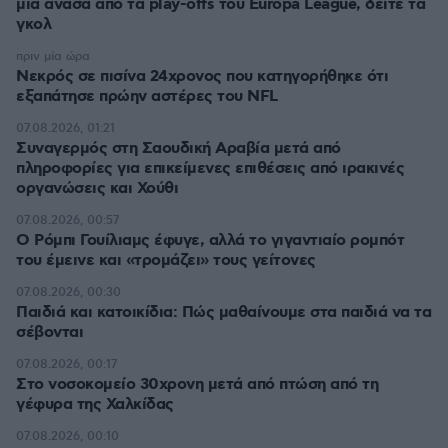
μια ανάσα από τα play-offs του Europa League, δείτε τα
γκολ
πριν μία ώρα
Νεκρός σε πισίνα 24χρονος που κατηγορήθηκε ότι
εξαπάτησε πρώην αστέρες του NFL
07.08.2026, 01:21
Συναγερμός στη Σαουδική Αραβία μετά από
πληροφορίες για επικείμενες επιθέσεις από ιρακινές
οργανώσεις και Χούθι
07.08.2026, 00:57
Ο Ρόμπι Γουίλιαμς έφυγε, αλλά το γιγαντιαίο ρομπότ
του έμεινε και «τρομάζει» τους γείτονες
07.08.2026, 00:30
Παιδιά και κατοικίδια: Πώς μαθαίνουμε στα παιδιά να τα
σέβονται
07.08.2026, 00:17
Στο νοσοκομείο 30χρονη μετά από πτώση από τη
γέφυρα της Χαλκίδας
07.08.2026, 00:10