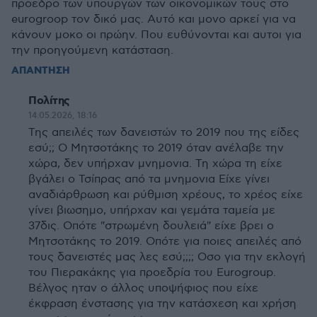
προεδρο των υπουργών των οικονομικών τους στο
eurogroop τον δικό μας. Αυτό και μονο αρκεί για να
κάνουν μοκο οι πρώην. Που ευθύνονται και αυτοι για
την προηγούμενη κατάσταση.
ΑΠΑΝΤΗΣΗ
Πολίτης
14.05.2026, 18:16
Της απειλές των δανειστών το 2019 που της είδες
εσύ;; Ο Μητσοτάκης το 2019 όταν ανέλαβε την
χώρα, δεν υπήρχαν μνημονια. Τη χώρα τη είχε
βγάλει ο Τσίπρας από τα μνημονια Είχε γίνει
αναδιάρθρωση και ρύθμιση χρέους, το χρέος είχε
γίνει βιωσημο, υπήρχαν και γεμάτα ταμεία με
37δις. Οπότε "στρωμένη δουλειά" είχε βρει ο
Μητσοτάκης το 2019. Οπότε για ποιες απειλές από
τους δανειστές μας λες εσύ;;;; Οσο για την εκλογή
του Πιερακάκης για προεδρία του Eurogroup.
Βέλγος ηταν ο άλλος υποψήφιος που είχε
έκφραση ένστασης για την κατάσχεση και χρήση