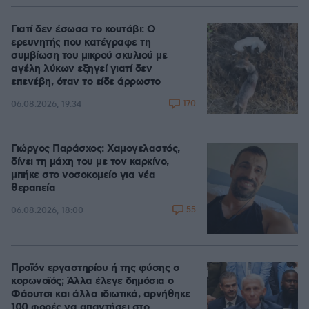
Γιατί δεν έσωσα το κουτάβι: Ο
ερευνητής που κατέγραφε τη
συμβίωση του μικρού σκυλιού με
αγέλη λύκων εξηγεί γιατί δεν
επενέβη, όταν το είδε άρρωστο
170
06.08.2026, 19:34
Γιώργος Παράσχος: Χαμογελαστός,
δίνει τη μάχη του με τον καρκίνο,
μπήκε στο νοσοκομείο για νέα
θεραπεία
55
06.08.2026, 18:00
Προϊόν εργαστηρίου ή της φύσης ο
κορωνοϊός; Άλλα έλεγε δημόσια ο
Φάουτσι και άλλα ιδιωτικά, αρνήθηκε
100 φορές να απαντήσει στο