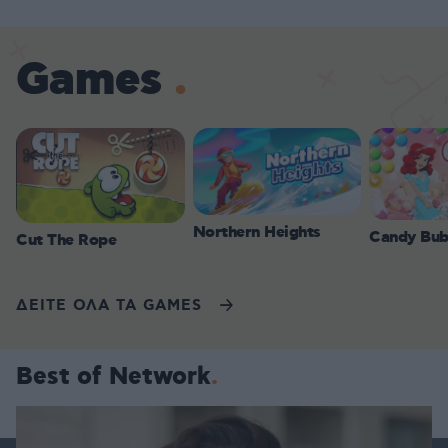
Games
Northern Heights
Candy Bub
Cut The Rope
ΔΕΙΤΕ ΟΛΑ ΤΑ GAMES
Best of Network