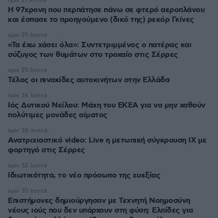
πριν 21 λεπτά
Η 97χρονη που περπάτησε πάνω σε φτερό αεροπλάνου
και έσπασε το προηγούμενο (δικό της) ρεκόρ Γκίνες
πριν 25 λεπτά
«Τα έχω χάσει όλα»: Συντετριμμένος ο πατέρας και
σύζυγος των θυμάτων στο τροχαίο στις Σέρρες
πριν 25 λεπτά
Τέλος οι πινακίδες αυτοκινήτων στην Ελλάδα
πριν 26 λεπτά
Ιός Δυτικού Νείλου: Μάχη του ΕΚΕΑ για να μην χαθούν
πολύτιμες μονάδες αίματος
πριν 28 λεπτά
Ανατριχιαστικό video: Live η μετωπική σύγκρουση ΙΧ με
φορτηγό στις Σέρρες
πριν 32 λεπτά
Ιδιωτικότητα, το νέο πρόσωπο της ευεξίας
πριν 35 λεπτά
Επιστήμονες δημιούργησαν με Τεχνητή Νοημοσύνη
νέους ιούς που δεν υπάρχουν στη φύση: Ελπίδες για