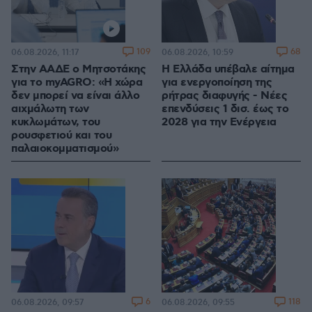
109
68
06.08.2026, 11:17
06.08.2026, 10:59
Στην ΑΑΔΕ ο Μητσοτάκης
Η Ελλάδα υπέβαλε αίτημα
για το myAGRO: «Η χώρα
για ενεργοποίηση της
δεν μπορεί να είναι άλλο
ρήτρας διαφυγής - Νέες
αιχμάλωτη των
επενδύσεις 1 δισ. έως το
κυκλωμάτων, του
2028 για την Ενέργεια
ρουσφετιού και του
παλαιοκομματισμού»
6
118
06.08.2026, 09:57
06.08.2026, 09:55