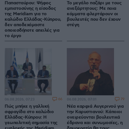
Παπασταύρου: Ψήφος
Το μεγάλο παζάρι με τους
εμπιστοσύνης η είσοδος
ανεξάρτητους: Με ποια
της Meridiam για το
κόμματα φλερτάρουν οι
καλώδιο Ελλάδας-Κύπρου,
βουλευτές που δεν έχουν
δεν αποδεχόμαστε
στέγη
οποιεσδήποτε απειλές για
το έργο
66
79
06.08.2026, 07:23
06.08.2026, 07:01
Πώς μπήκε η γαλλική
Νέα καρφιά Αυγερινού για
σφραγίδα στο καλώδιο
την Καρυστιανού: Kάποιοι
Ελλάδας-Κύπρου: Η
ονειρεύονται βουλευτικά
γεωπολιτική σημασία της
έδρανα και συνωμοσίες, η
εμπλοκής της Meridiam
δημοκρατία θα τους