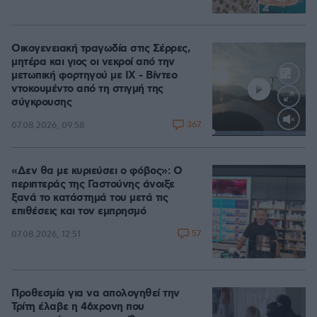
Οικογενειακή τραγωδία στις Σέρρες,
μητέρα και γιος οι νεκροί από την
μετωπική φορτηγού με ΙΧ - Βίντεο
ντοκουμέντο από τη στιγμή της
σύγκρουσης
367
07.08.2026, 09:58
Loaded
:
100.00%
«Δεν θα με κυριεύσει ο φόβος»: Ο
περιπτεράς της Γαστούνης άνοιξε
ξανά το κατάστημά του μετά τις
επιθέσεις και τον εμπρησμό
57
07.08.2026, 12:51
Προθεσμία για να απολογηθεί την
Τρίτη έλαβε η 46χρονη που