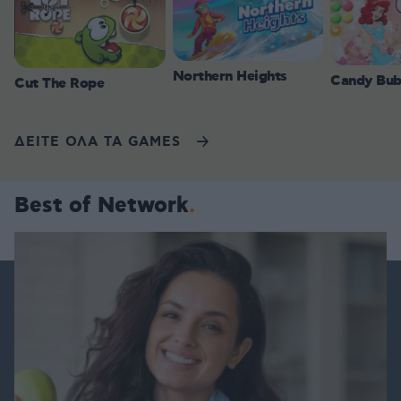
Northern Heights
Candy Bub
Cut The Rope
ΔΕΙΤΕ ΟΛΑ ΤΑ GAMES
Best of Network