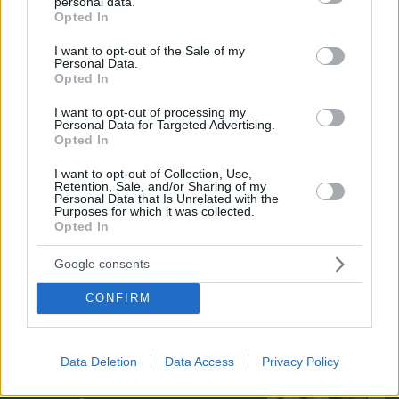
personal data.
Ο ένας άνθρωπος που η βασίλισσα Ελισάβετ δεν
grant or deny consent to Google and its third-party tags to
Opted In
θα άφηνε ποτέ να περιμένει στο τηλέφωνο
use your data for below specified purposes in below Google
consent section.
I want to opt-out of the Sale of my
Personal Data.
Opted In
To video του Travel.gr από το ταξίδι
στα Βόρεια Άγραφα: Φιλόξενοι
I want to opt-out of processing my
Άνθρωποι, ανόθευτη Φύση
Personal Data for Targeted Advertising.
Opted In
07.08.2026, 12:38
I want to opt-out of Collection, Use,
Retention, Sale, and/or Sharing of my
Personal Data that Is Unrelated with the
Purposes for which it was collected.
Opted In
14+1 λόγοι που αξίζει να ζήσεις το
επετειακό τριήμερο των 15 χρόνων του
Google consents
Spetses Mini Marathon
31.07.2026, 11:04
CONFIRM
Data Deletion
Data Access
Privacy Policy
Πώς μια απλή ιδέα εξελίχθηκε σε