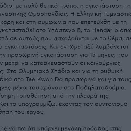
όδιο, με πολύ θετικό τρόπο, η εγκατάσταση τη
μναστικής Ομοσπονδίας. Η Ελληνική Γυμναστι
χάρη και στη συμφωνία που επετεύχθη με τη
κατασταθεί στο Υπόστεγο Β, το Hangar b όπ
ωστό σε αυτούς που ασχολούνται με το θέμα, σ
α εγκαταστάσεις. Και εντωμεταξύ λαμβάνεται
την προσωρινή εγκατάσταση για 15 μήνες, που
ν μέχρι να κατασκευαστούν οι καινούργιες
ς: Στο Ολυμπιακό Στάδιο και για τη ρυθμική
ιδικά στο Tae Kwon Do προσωρινά και για του
νες μέχρι του χρόνου στο Ποδηλατοδρόμιο.
πίσημη τοποθέτηση από την πλευρά της
Και το υπογραμμίζω, έχοντας τον συντονισμό
θηση του έργου.
σης να πω ότι υπάρχει μεγάλη πρόοδος στις