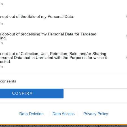
In
ος της κυβέρνησης, δήλωσε: «Η μεγάλη
o opt-out of the Sale of my Personal Data.
Ελληνικό δεν είναι πια θεωρία, δεν είναι καν
In
όνο, αρχίζει να παίρνει σάρκα και οστά. Από τ
to opt-out of processing my Personal Data for Targeted
7 οι πρώτοι ένοικοι, οι πρώτοι κάτοικοι θα
ing.
In
ν εδώ στα διάφορα οικήματα, που θα έχουν 
οράσει. Προηγουμένως όμως, θα έχει
o opt-out of Collection, Use, Retention, Sale, and/or Sharing
ersonal Data that Is Unrelated with the Purposes for which it
 μεγάλο αθλητικό κέντρο του Ελληνικού, ήδη
lected.
In
ο, προς χρήση από το κοινό και τον Σεπτέμβρι
γίνουν τα επίσημα εγκαίνια. Η κυβέρνηση είνα
consents
οηθήσει να προχωρήσει αυτή η μεγάλη
περνώντας κάθε εμπόδιο, πάντοτε με σεβασμ
CONFIRM
, στους νόμους, στο περιβάλλον, στα αιτήματ
ων και των γύρω κατοίκων.
Data Deletion
Data Access
Privacy Policy
χω τη χαρά να ανακοινώσω ότι ξεπεράστηκε