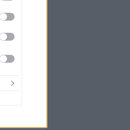
ις
εν
ο-
ι
ό
α