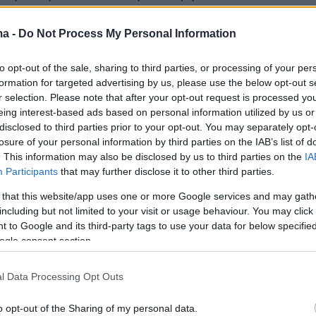
 ένα σημαντικό ζήτημα που αφορά στην
της Ελληνικής Γυμναστικής Ομοσπονδίας, η
ma -
Do Not Process My Personal Information
στη συμφωνία που επιτεύχθηκε με τη LAMDA
to opt-out of the sale, sharing to third parties, or processing of your per
 θα αποκτήσει νέες, σύγχρονες αθλητικές
formation for targeted advertising by us, please use the below opt-out s
ς στο Υπόστεγο Β (Hangar B) του Ελληνικού.
r selection. Please note that after your opt-out request is processed y
eing interest-based ads based on personal information utilized by us or
disclosed to third parties prior to your opt-out. You may separately opt-
οκλήρωση των εργασιών σε 15 μήνες, έχει
losure of your personal information by third parties on the IAB’s list of
 φιλοξενία των αθλητών αφενός της
. This information may also be disclosed by us to third parties on the
IA
στο ΟΑΚΑ και αφετέρου της ρυθμικής
Participants
that may further disclose it to other third parties.
στο Tae Kwon Do για τους επόμενους μήνες κα
 that this website/app uses one or more Google services and may gath
 στο Ποδηλατοδρόμιο του ΟΑΚΑ. Παράλληλα,
including but not limited to your visit or usage behaviour. You may click 
 to Google and its third-party tags to use your data for below specifi
ς της Κυβέρνησης σημείωσε την πρόοδο που
ogle consent section.
εί στις συζητήσεις μεταξύ της LAMDA, της
της Περιφέρειας Αττικής και του ΣΕΓΑΣ για τη
l Data Processing Opt Outs
ου θέματος της εγκατάστασης του στίβου.
o opt-out of the Sharing of my personal data.