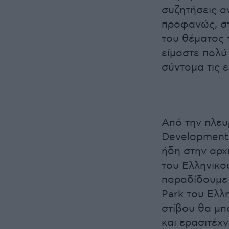
συζητήσεις 
προφανώς, στ
του θέματος 
είμαστε πολύ
σύντομα τις 
Από την πλευ
Development
ήδη στην αρχ
του Ελληνικού
παραδίδουμε 
Park του Ελλ
στίβου θα μπ
και ερασιτέχ