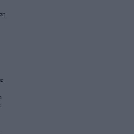
ση
ε
α
s
.