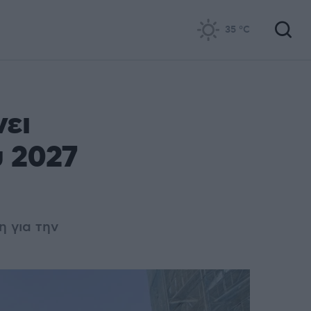
35
°C
νει
υ 2027
η για την