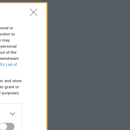
sonal or
ection to
ou may
 personal
out of the
 downstream
B’s List of
er and store
to grant or
ed purposes