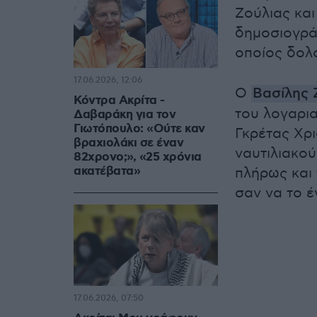
Ζούλιας κα
δημοσιογρά
οποίος δολ
17.06.2026, 12:06
Ο
Βασίλης 
Κόντρα Ακρίτα -
του λογαρι
Δαβαράκη για τον
Γιωτόπουλο: «Ούτε καν
Γκρέτας Χρ
βραχιολάκι σε έναν
ναυτιλιακο
82χρονο;», «25 χρόνια
ακατέβατα»
πλήρως και
σαν να το 
17.06.2026, 07:50