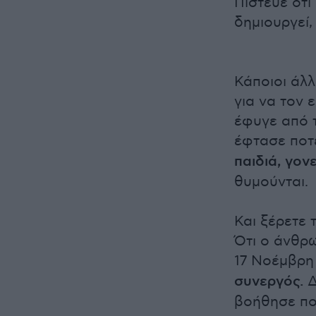
Πίστευε ότι
δημιουργεί
Κάποιοι άλ
για να τον 
έφυγε από τ
έφτασε ποτ
παιδιά, γον
θυμούνται.
Και ξέρετε 
Ότι ο άνθρ
17 Νοέμβρη
συνεργός.
Δ
βοήθησε πο