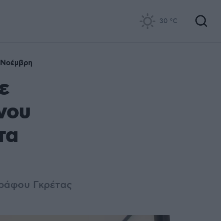
30
°C
 Νοέμβρη
ε
νου
τα
γράφου Γκρέτας