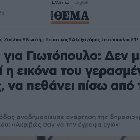
Ελληνικά
English
δα
ς Ζούλιας
Κωστής Περατικός
Αλέξανδρος Γιωτόπουλος
17
 για Γιωτόπουλο: Δεν μ
ί η εικόνα του γερασμέ
, να πεθάνει πίσω από 
μόδας αναδημοσίευσε ανάρτηση της δημοσιο
ου: «Ακριβώς σαν να την έγραφα εγώ»