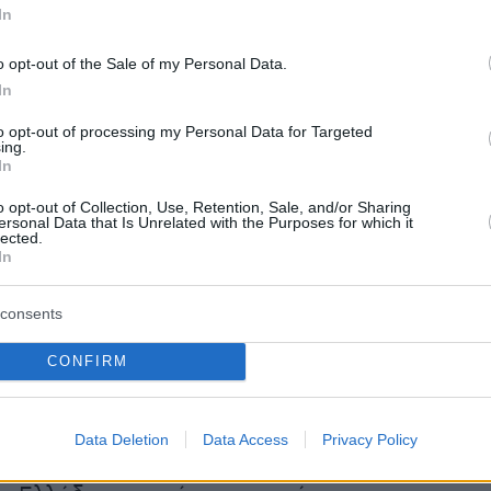
In
o opt-out of the Sale of my Personal Data.
In
to opt-out of processing my Personal Data for Targeted
ing.
In
o opt-out of Collection, Use, Retention, Sale, and/or Sharing
η του Βασίλη Ζούλια για τον Κωστή
ersonal Data that Is Unrelated with the Purposes for which it
lected.
In
 που ακούω να γίνεται συζήτηση για τον
consents
, το μυαλό μου πάει αμέσως στον Κωστή
CONFIRM
ον θυμάμαι γελαστό, αισιόδοξο, γεμάτο
άμαι τον ενθουσιασμό του όταν σε μία από τι
του συνεντεύξεις μου μιλούσε για τα
Data Deletion
Data Access
Privacy Policy
Ελευσίνας. Πίστευε ότι μπορούσαν να σωθούν