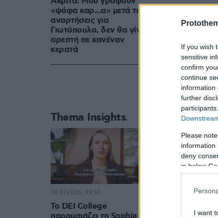
Ακρίτα: Μου γράφουν
«ψόφα καρ...α» μετά τις
αναρτήσεις για
Protothe
Γιωτόπουλο, δεν θα γίνω
αρεστή σε κανέναν
If you wish 
κερατά
sensitive in
confirm you
continue se
information 
further disc
participants
Thema Insights
Downstream 
Please note
information 
deny consent
in below Go
Persona
30.07.2026, 09:33
Το DEI College
I want t
παρουσιάζει τη Sophia.