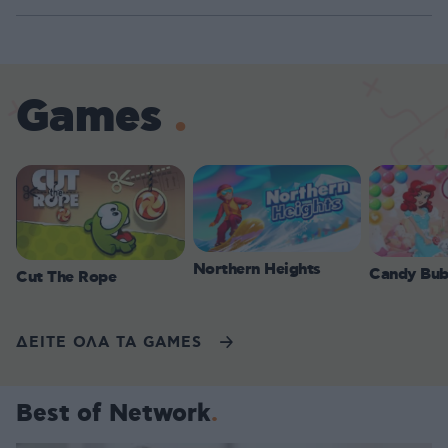
Games
Northern Heights
Candy Bub
Cut The Rope
ΔΕΙΤΕ ΟΛΑ ΤΑ GAMES
Best of Network