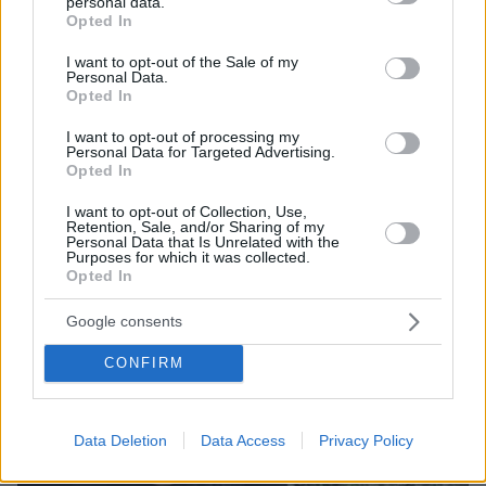
personal data.
grant or deny consent to Google and its third-party tags to
Opted In
use your data for below specified purposes in below Google
consent section.
I want to opt-out of the Sale of my
Personal Data.
08.08.2026, 18:48
Opted In
Εγκαταλείπει το κόμμα Καρυστιανού και ο
επιχειρηματίας Νίκος Μπρουτζάκης: Καταγγέλλει
I want to opt-out of processing my
Personal Data for Targeted Advertising.
κλειστή κάστα, «λένε προδότες και πληρωμένους
Opted In
όσους αποχωρούν»
I want to opt-out of Collection, Use,
Retention, Sale, and/or Sharing of my
Personal Data that Is Unrelated with the
Purposes for which it was collected.
Opted In
Google consents
CONFIRM
Data Deletion
Data Access
Privacy Policy