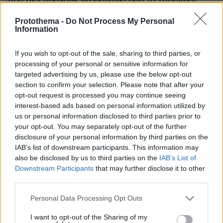
που δεν πρόλαβε να ξεφύγει από το τσουνάμι
μπορεί ν' αλλάξει τη χρονολογία της μεγάλης
έκρηξης
Protothema -
Do Not Process My Personal
Information
If you wish to opt-out of the sale, sharing to third parties, or
processing of your personal or sensitive information for
targeted advertising by us, please use the below opt-out
section to confirm your selection. Please note that after your
opt-out request is processed you may continue seeing
interest-based ads based on personal information utilized by
us or personal information disclosed to third parties prior to
your opt-out. You may separately opt-out of the further
disclosure of your personal information by third parties on the
IAB’s list of downstream participants. This information may
also be disclosed by us to third parties on the
IAB’s List of
Downstream Participants
that may further disclose it to other
third parties.
Please note that this website/app uses one or more Google
Personal Data Processing Opt Outs
services and may gather and store information including but
not limited to your visit or usage behaviour. You may click to
I want to opt-out of the Sharing of my