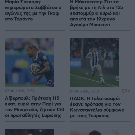
Μαρία Σάκκαρη:
Η Μάντσεστερ Σίτι τα
Ξημερώματα Σαββάτου ο
βρήκε με τη Λιλ στα 135
αγώνας της με την Γκοφ
εκατομμύρια ευρώ και
στο Τορόντο
αποκτά τον 19χρονο
Αγιούμπ Μπουαντί
07.08.2026, 17:57
6
07.08.2026, 17:31
Λίβερπουλ: Πρόταση 115
ΠΑΟΚ: Η Γαλατασαράι
εκατ. ευρώ στην Παρί για
έκανε πρόταση για τον
τον Μπαρκολά, ζητούν 150
Κωνσταντέλια σύμφωνα
οι πρωταθλητές Ευρώπης
με τους Τούρκους