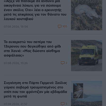
«Άξιζε να θέσουμε σε κίνδυνο μια
οικογένεια λύκων, για να σώσουμε
έναν σκύλο; Όχι» λέει ο ερευνητής
μετά τις επικρίσεις για τον θάνατο του
λευκού κουταβιού
105
07.08.2026, 18:54
Το ευχαριστώ του πατέρα του
13χρονου που δαγκώθηκε από φίδι
στα Χανιά: «Μας δώσατε αίσθημα
ασφάλειας»
3
07.08.2026, 10:26
Συγκίνηση στο Πόρτο Γερμενό: Σκύλος
γύρισε σοβαρά τραυματισμένος στο
σπίτι που τον φρόντιζαν μία εβδομάδα
μετά τη φωτιά
5
07.08.2026, 21:57