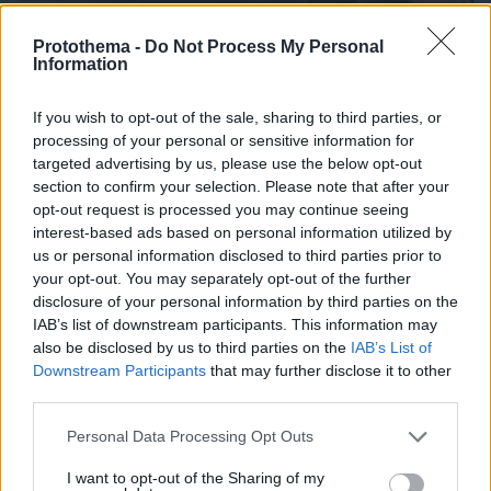
Protothema -
Do Not Process My Personal
07.08.2026, 19:39
Information
Κυριάκος Μητσοτάκης: Το πρώτο μου και το
αγαπημένο μου αυτοκίνητο
If you wish to opt-out of the sale, sharing to third parties, or
processing of your personal or sensitive information for
targeted advertising by us, please use the below opt-out
section to confirm your selection. Please note that after your
opt-out request is processed you may continue seeing
interest-based ads based on personal information utilized by
us or personal information disclosed to third parties prior to
your opt-out. You may separately opt-out of the further
disclosure of your personal information by third parties on the
IAB’s list of downstream participants. This information may
also be disclosed by us to third parties on the
IAB’s List of
Downstream Participants
that may further disclose it to other
third parties.
Please note that this website/app uses one or more Google
Personal Data Processing Opt Outs
services and may gather and store information including but
not limited to your visit or usage behaviour. You may click to
I want to opt-out of the Sharing of my