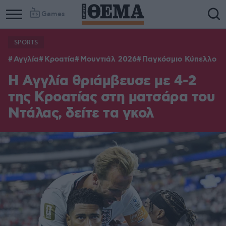
Games
SPORTS
Αγγλία
Κροατία
Μουντιάλ 2026
Παγκόσμιο Κύπελλο
Η Αγγλία θριάμβευσε με 4-2
της Κροατίας στη ματσάρα του
Ντάλας, δείτε τα γκολ