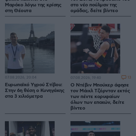
Μαρόκο λόγω της κρίσης
στο νέο πούλμαν της
στη Θέουτα
ομάδας, δείτε βίντεο
07.08.2026, 20:04
13
07.08.2026, 19:40
Ευρωπαϊκό Υγρού Στίβου:
Ο Ντέβιν Μπούκερ άφησε
Στην 6η θέση ο Κυνηγάκης
τον Μάικλ Τζόρνταν εκτός
στα 3 χιλιόμετρα
των πέντε κορυφαίων
όλων των εποχών, δείτε
βίντεο