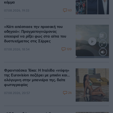
κόμμα
63
07.08.2026, 19:33
«Κάτι απέσπασε την προσοχή του
οδηγού»: Πραγματογνώμονας
επιχειρεί να ρίξει φως στα αίτια του
δυστυχήματος στις Σέρρες
120
07.08.2026, 18:54
Loaded
:
100.00%
Φραντσέσκα Τόκα: Η Ιταλίδα «νύφη»
της Eurovision ποζάρει με μπικίνι και...
ολόγυμνη στην μπανιέρα της, δείτε
φωτογραφίες
26
07.08.2026, 20:57