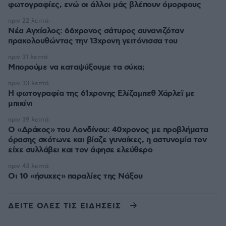
φωτογραφίες, ενώ οι άλλοι μάς βλέπουν όμορφους
πριν 22 λεπτά
Νέα Αγχίαλος: 66χρονος σάτυρος αυνανιζόταν
πρακολουθώντας την 13χρονη γειτόνισσα του
πριν 31 λεπτά
Μπορούμε να καταψύξουμε τα σύκα;
πριν 33 λεπτά
Η φωτογραφία της 61χρονης Ελίζαμπεθ Χάρλεϊ με
μπικίνι
πριν 39 λεπτά
Ο «Δράκος» του Λονδίνου: 40χρονος με προβλήματα
όρασης σκότωνε και βίαζε γυναίκες, η αστυνομία τον
είχε συλλάβει και τον άφησε ελεύθερο
πριν 43 λεπτά
Οι 10 «ήσυχες» παραλίες της Νάξου
ΔΕΙΤΕ ΟΛΕΣ ΤΙΣ ΕΙΔΗΣΕΙΣ