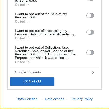
personal data.
grant or deny consent to Google and its third-party tags to
Opted In
use your data for below specified purposes in below Google
consent section.
I want to opt-out of the Sale of my
Personal Data.
Opted In
I want to opt-out of processing my
07.08.2026, 14:00
Personal Data for Targeted Advertising.
Ο ένας άνθρωπος που η βασίλισσα Ελισάβετ δεν
Opted In
θα άφηνε ποτέ να περιμένει στο τηλέφωνο
I want to opt-out of Collection, Use,
Retention, Sale, and/or Sharing of my
Personal Data that Is Unrelated with the
To video του Travel.gr από το ταξίδι
Purposes for which it was collected.
Opted In
στα Βόρεια Άγραφα: Φιλόξενοι
Άνθρωποι, ανόθευτη Φύση
Google consents
07.08.2026, 12:38
CONFIRM
Data Deletion
Data Access
Privacy Policy
14+1 λόγοι που αξίζει να ζήσεις το
επετειακό τριήμερο των 15 χρόνων του