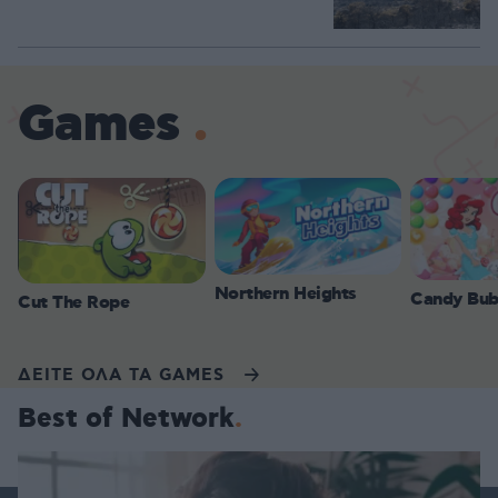
Games
Northern Heights
Candy Bub
Cut The Rope
ΔΕΙΤΕ ΟΛΑ ΤΑ GAMES
Best of Network