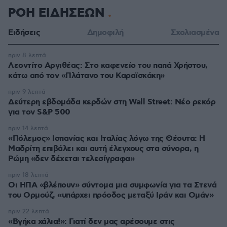
ΡΟΗ ΕΙΔΗΣΕΩΝ
Ειδήσεις
Δημοφιλή
Σχολιασμένα
πριν 8 λεπτά
Λεοντίτο Αργιθέας: Στο καφενείο του παπά Χρήστου,
κάτω από τον «Πλάτανο του Καραϊσκάκη»
πριν 9 λεπτά
Δεύτερη εβδομάδα κερδών στη Wall Street: Νέο ρεκόρ
για τον S&P 500
πριν 14 λεπτά
«Πόλεμος» Ισπανίας και Ιταλίας λόγω της Θέουτα: Η
Μαδρίτη επιβάλει και αυτή έλεγχους στα σύνορα, η
Ρώμη «δεν δέχεται τελεσίγραφα»
πριν 18 λεπτά
Οι ΗΠΑ «βλέπουν» σύντομα μια συμφωνία για τα Στενά
του Ορμούζ, «υπάρχει πρόοδος μεταξύ Ιράν και Ομάν»
πριν 22 λεπτά
«Βγήκα χάλια!»: Γιατί δεν μας αρέσουμε στις