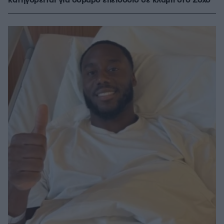
κατηγορείται για σοβαρό επεισόδιο σε κλαμπ στο Σόχο