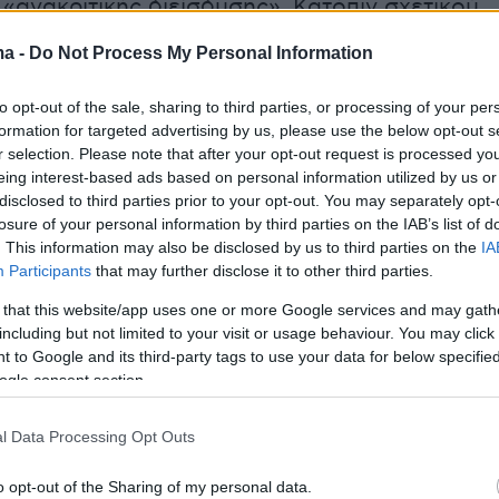
«ανακριτικής διείσδυσης». Κατόπιν σχετικού
 βουλεύματος
, οι αξιωματικοί εμφανίστηκαν ω
ma -
Do Not Process My Personal Information
πελάτες.
to opt-out of the sale, sharing to third parties, or processing of your per
formation for targeted advertising by us, please use the below opt-out s
r selection. Please note that after your opt-out request is processed y
ες, οι αστυνομικοί βρίσκονταν σε ανοιχτή
eing interest-based ads based on personal information utilized by us or
οινωνίας με τα μέλη του κυκλώματος,
disclosed to third parties prior to your opt-out. You may separately opt-
ς οδηγίες για την εγκατάσταση του
losure of your personal information by third parties on the IAB’s list of
. This information may also be disclosed by us to third parties on the
IA
ογισμικού στις τηλεοράσεις τους, αλλά και
Participants
that may further disclose it to other third parties.
ρόπους αποπληρωμής.
 that this website/app uses one or more Google services and may gath
including but not limited to your visit or usage behaviour. You may click 
 to Google and its third-party tags to use your data for below specifi
ogle consent section.
l Data Processing Opt Outs
o opt-out of the Sharing of my personal data.