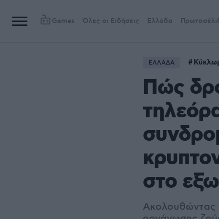
Games
Όλες οι Ειδήσεις
Ελλάδα
Πρωτοσέλι
Κύκλω
ΕΛΛΑΔΑ
Πώς δρο
τηλεόρα
συνδρομ
κρυπτον
στο εξω
Ακολουθώντας τ
οργάνωσης ζούσ