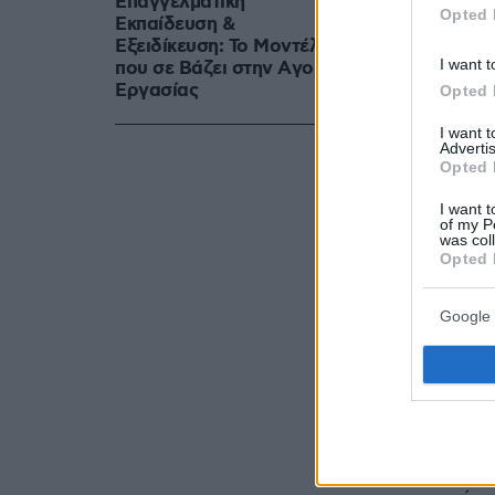
Επαγγελματική
Opted 
Εκπαίδευση &
Εξειδίκευση: Το Mοντέλο
I want t
που σε Bάζει στην Aγορά
Eργασίας
Opted 
I want 
Advertis
Opted 
I want t
of my P
was col
Opted 
Google 
Ωστόσο, η
εύκολη υπό
αυστηρά μέ
ενδιαφερόμ
στοιχείων τ