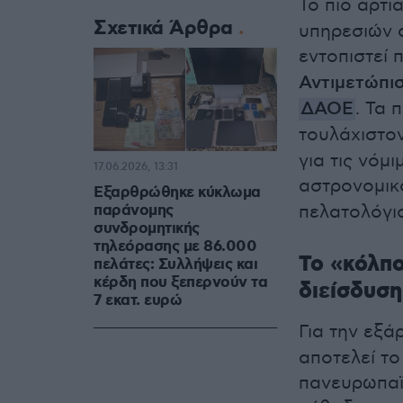
Το πιο άρτ
Σχετικά Άρθρα
υπηρεσιών 
εντοπιστεί
Αντιμετώπι
ΔΑΟΕ
. Τα
τουλάχιστο
για τις νόμ
17.06.2026, 13:31
αστρονομικ
Εξαρθρώθηκε κύκλωμα
παράνομης
πελατολόγι
συνδρομητικής
τηλεόρασης με 86.000
Το «κόλπο
πελάτες: Συλλήψεις και
κέρδη που ξεπερνούν τα
διείσδυση
7 εκατ. ευρώ
Για την εξ
αποτελεί τ
πανευρωπαϊκ