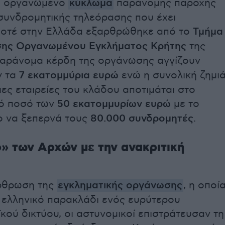
ια οργανωμένο
κύκλωμα
παράνομης παροχής
συνδρομητικής τηλεόρασης που έχει
 ποτέ στην Ελλάδα εξαρθρώθηκε από το
Τμήμα
σης Οργανωμένου Εγκλήματος Κρήτης
της
 παράνομα κέρδη της οργάνωσης αγγίζουν
ν τα
7 εκατομμύρια ευρώ
ενώ η συνολική ζημι
ιμες εταιρείες του κλάδου αποτιμάται στο
ό ποσό των
50 εκατομμυρίων ευρώ
με το
ο να ξεπερνά τους
80.000 συνδρομητές
.
» των Αρχών με την ανακριτική
άρθρωση της
εγκληματικής οργάνωσης
, η οποί
ο ελληνικό παρακλάδι ενός ευρύτερου
ού δικτύου, οι αστυνομικοί επιστράτευσαν τη