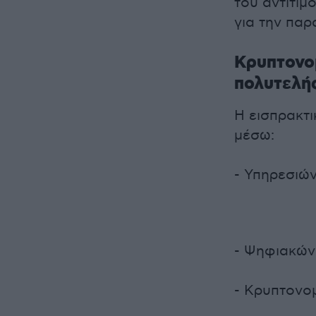
του αντιτί
για την πα
Κρυπτονομ
πολυτελή
Η εισπρακτ
μέσω:
- Υπηρεσιώ
- Ψηφιακών 
- Κρυπτονο