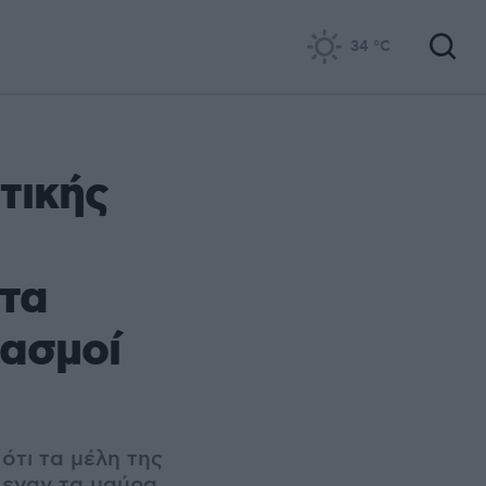
34
°C
τικής
 τα
ιασμοί
ότι τα μέλη της
λεναν τα μαύρα