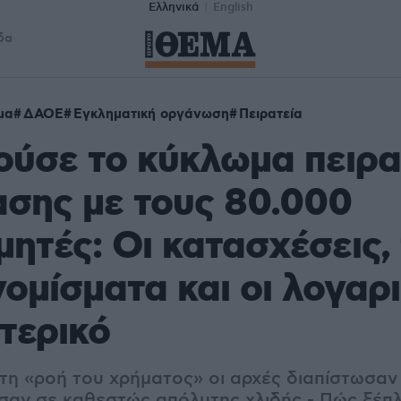
Ελληνικά
English
δα
μα
ΔΑΟΕ
Εγκληματική οργάνωση
Πειρατεία
ύσε το κύκλωμα πειρα
σης με τους 80.000
ητές: Οι κατασχέσεις,
ομίσματα και οι λογαρ
τερικό
η «ροή του χρήματος» οι αρχές διαπίστωσαν 
αν σε καθεστώς απόλυτης χλιδής - Πώς ξέπ