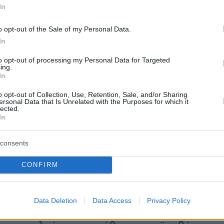
In
o opt-out of the Sale of my Personal Data.
In
to opt-out of processing my Personal Data for Targeted
ing.
In
o opt-out of Collection, Use, Retention, Sale, and/or Sharing
ersonal Data that Is Unrelated with the Purposes for which it
lected.
In
consents
πρόσβαση στο «σπασμένο» λογισμικό
δεν ήτα
CONFIRM
θεση. Τα μέλη της οργάνωσης λάμβαναν
τρα αυτοπροστασίας
και περνούσαν τους
ενους από «κόσκινο». Η ταυτοποίηση των
Data Deletion
Data Access
Privacy Policy
ων πελατών και οι εγγυήσεις για την καταβολή