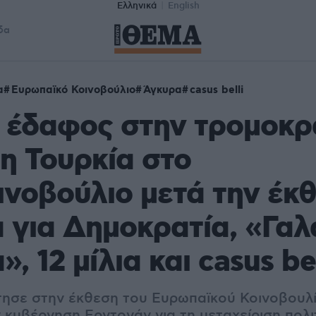
Ελληνικά
English
δα
α
Ευρωπαϊκό Κοινοβούλιο
Άγκυρα
casus belli
 έδαφος στην τρομοκρ
η Τουρκία στο
νοβούλιο μετά την έκ
 για Δημοκρατία, «Γαλ
, 12 μίλια και casus bel
ησε στην έκθεση του Ευρωπαϊκού Κοινοβουλ
 κυβέρνηση Ερντογάν για τη μεταχείριση πολι