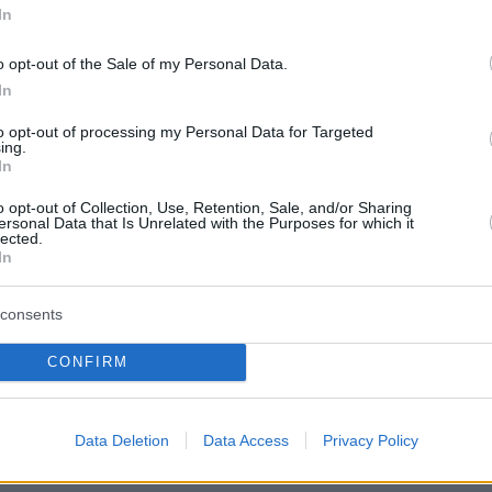
In
ς οργανώσεις», με την οποία η τουρκική πλευ
συνδέσει την ευρωπαϊκή κριτική με ζητήματα
o opt-out of the Sale of my Personal Data.
σφάλειας και τρομοκρατίας. Πρόκειται για
In
ρική της τουρκικής διπλωματίας, η οποία συχν
to opt-out of processing my Personal Data for Targeted
ευρωπαϊκές επικρίσεις για δικαιώματα,
ing.
In
αι αντιπολίτευση σε μονομερή ή εχθρική
 εξελίξεων στο εσωτερικό της χώρας.
o opt-out of Collection, Use, Retention, Sale, and/or Sharing
ersonal Data that Is Unrelated with the Purposes for which it
lected.
In
η του τουρκικού ΥΠΕΞ σημειώνονται τα
consents
CONFIRM
ιέχει εκτιμήσεις που βασίζονται σε αβάσιμους
 και παραπληροφόρηση από κύκλους εχθρικού
Data Deletion
Data Access
Privacy Policy
 μας και δεν συνάδουν με τα γεγονότα.