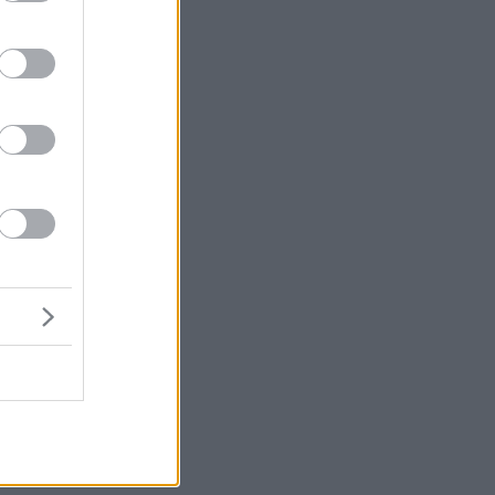
ρά
ά
ς