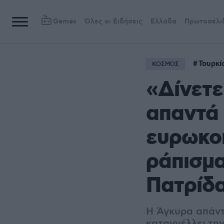
Games
Όλες οι Ειδήσεις
Ελλάδα
Πρωτοσέλι
Τουρκί
ΚΟΣΜΟΣ
«Δίνετε
απαντά 
ευρωκοι
ράπισμα
Πατρίδα»
Η Άγκυρα απάντ
καταγγέλλει την