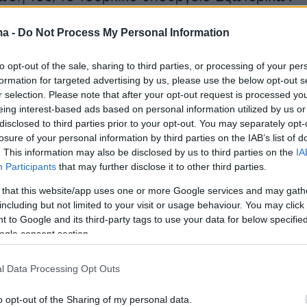
παρουσιάσει την έκθεση ως πολιτικά
ma -
Do Not Process My Personal Information
 κατηγορώντας μέρος των ευρωβουλευτών ότι
υν «ιδεολογικά κλισέ» και ότι αγνοούν τις
to opt-out of the sale, sharing to third parties, or processing of your per
ουρκικής πλευράς.
formation for targeted advertising by us, please use the below opt-out s
r selection. Please note that after your opt-out request is processed y
eing interest-based ads based on personal information utilized by us or
thamları kesin bir dille reddediyoruz❞
disclosed to third parties prior to your opt-out. You may separately opt-
losure of your personal information by third parties on the IAB’s list of
akanlığı, Avrupa Parlamentosu Genel Kurulu’nda kabu
. This information may also be disclosed by us to third parties on the
IA
Yılı Türkiye Raporu hakkında açıklama yaptı ⤵️
Participants
that may further disclose it to other third parties.
 that this website/app uses one or more Google services and may gath
kemiz karşıtı çevrelerin temelsiz iddialarına ve yanlı
including but not limited to your visit or usage behaviour. You may click 
ayanan, gerçeklerle…
pic.twitter.com/LjWTg1mXP8
 to Google and its third-party tags to use your data for below specifi
ogle consent section.
 Ajansı (@anadoluajansi)
June 17, 2026
l Data Processing Opt Outs
χμηρή είναι η αναφορά περί «εδάφους σε
o opt-out of the Sharing of my personal data.