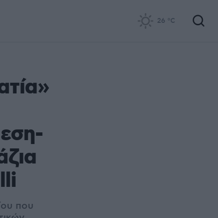
26
°C
ατία»
θεση-
άζια
li
ίου που
τικών