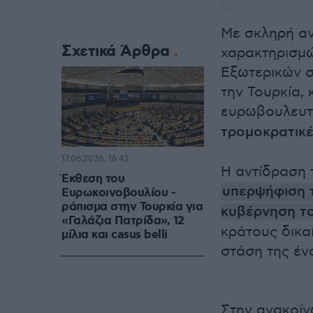
Με σκληρή αν
Σχετικά Άρθρα
χαρακτηρισμώ
Εξωτερικών σ
την Τουρκία, 
ευρωβουλευ
τρομοκρατικέ
17.06.2026, 16:43
Η αντίδραση 
Έκθεση του
υπερψήφιση τ
Ευρωκοινοβουλίου -
ράπισμα στην Τουρκία για
κυβέρνηση το
«Γαλάζια Πατρίδα», 12
κράτους δικαί
μίλια και casus belli
στάση της έν
Στην ανακοίν