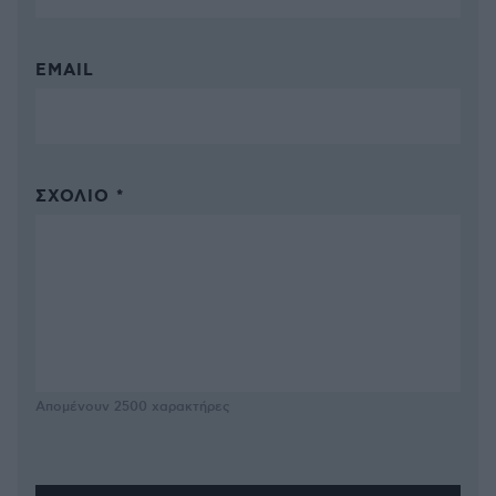
EMAIL
ΣΧΌΛΙΟ *
Απομένουν
2500
χαρακτήρες