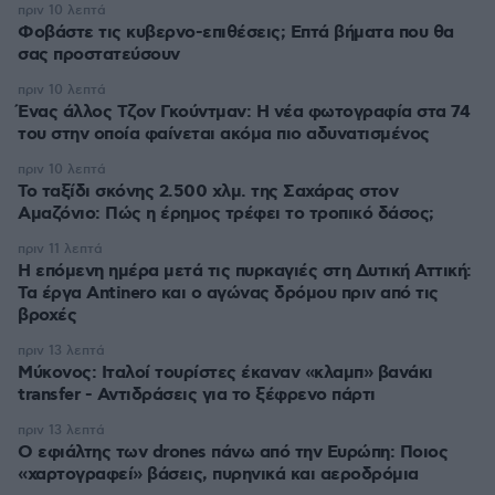
πριν 10 λεπτά
Φοβάστε τις κυβερνο-επιθέσεις; Επτά βήματα που θα
σας προστατεύσουν
πριν 10 λεπτά
Ένας άλλος Τζον Γκούντμαν: H νέα φωτογραφία στα 74
του στην οποία φαίνεται ακόμα πιο αδυνατισμένος
πριν 10 λεπτά
Το ταξίδι σκόνης 2.500 χλμ. της Σαχάρας στον
Αμαζόνιο: Πώς η έρημος τρέφει το τροπικό δάσος;
πριν 11 λεπτά
Η επόμενη ημέρα μετά τις πυρκαγιές στη Δυτική Αττική:
Τα έργα Antinero και ο αγώνας δρόμου πριν από τις
βροχές
πριν 13 λεπτά
Μύκονος: Ιταλοί τουρίστες έκαναν «κλαμπ» βανάκι
transfer - Αντιδράσεις για το ξέφρενο πάρτι
πριν 13 λεπτά
Ο εφιάλτης των drones πάνω από την Ευρώπη: Ποιος
«χαρτογραφεί» βάσεις, πυρηνικά και αεροδρόμια