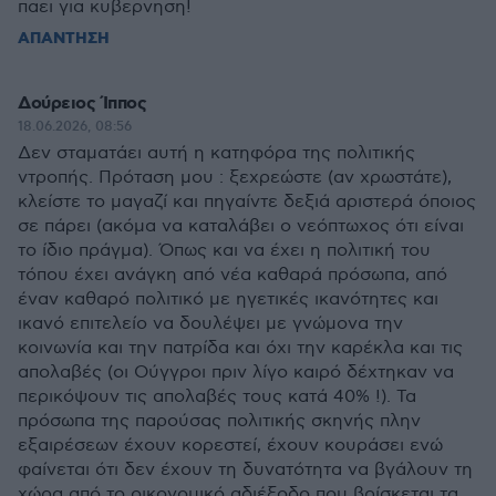
παει για κυβερνηση!
ΑΠΑΝΤΗΣΗ
Δούρειος Ίππος
18.06.2026, 08:56
Δεν σταματάει αυτή η κατηφόρα της πολιτικής
ντροπής. Πρόταση μου : ξεχρεώστε (αν χρωστάτε),
κλείστε το μαγαζί και πηγαίντε δεξιά αριστερά όποιος
σε πάρει (ακόμα να καταλάβει ο νεόπτωχος ότι είναι
το ίδιο πράγμα). Όπως και να έχει η πολιτική του
τόπου έχει ανάγκη από νέα καθαρά πρόσωπα, από
έναν καθαρό πολιτικό με ηγετικές ικανότητες και
ικανό επιτελείο να δουλέψει με γνώμονα την
κοινωνία και την πατρίδα και όχι την καρέκλα και τις
απολαβές (οι Ούγγροι πριν λίγο καιρό δέχτηκαν να
περικόψουν τις απολαβές τους κατά 40% !). Τα
πρόσωπα της παρούσας πολιτικής σκηνής πλην
εξαιρέσεων έχουν κορεστεί, έχουν κουράσει ενώ
φαίνεται ότι δεν έχουν τη δυνατότητα να βγάλουν τη
χώρα από το οικονομικό αδιέξοδο που βρίσκεται τα