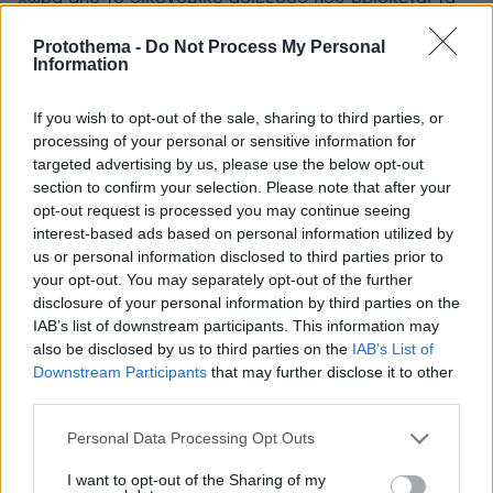
τελευταία 15 χρόνια με μια εγκληματική οικονομική
πολιτική η οποία έχει επιφέρει φτώχεια, εξαθλίωση,
Protothema -
Do Not Process My Personal
Information
ένα λαό σε κατάθλιψη και με πολιτικούς να
εμφανίζονται ως ηγεμόνες. Το ότι καθόμαστε και
If you wish to opt-out of the sale, sharing to third parties, or
συζητάμε τόσα χρόνια αν δυο κόμματα χρωστάνε 1
processing of your personal or sensitive information for
δις και δεν γίνεται τίποτα απολύτως ... απλά με
targeted advertising by us, please use the below opt-out
ξεπερνάει
section to confirm your selection. Please note that after your
ΑΠΑΝΤΗΣΗ
opt-out request is processed you may continue seeing
interest-based ads based on personal information utilized by
us or personal information disclosed to third parties prior to
Συριζοπασόκος αστοιχείωτος μπαρουφολόγος
your opt-out. You may separately opt-out of the further
18.06.2026, 08:52
disclosure of your personal information by third parties on the
Η πολιτική μήτρα του ΣΥΡΙΖΑ είναι το ΠΑΣΟΚ. Το
IAB’s list of downstream participants. This information may
ξέρουν και οι πέτρες. Ο πυρήνας αυτού του
also be disclosed by us to third parties on the
IAB’s List of
ακροατηρίου αποτελείται από τη μούργα των
Downstream Participants
that may further disclose it to other
αμόρφωτων, τζαμπατζήδων, αργόμισθων,
third parties.
ανιστόρητων απογόνων συμμοριτών που
αιματοκύλισαν την Ελλάδα, και μία κρίσιμη μάζα
Please note that this website/app uses one or more Google
Personal Data Processing Opt Outs
services and may gather and store information including but
συμφεροντολόγων λαμόγιων από αυτές που
not limited to your visit or usage behaviour. You may click to
I want to opt-out of the Sharing of my
συνοδεύουν όλα τα πολιτικά κόμματα για εύνοια και