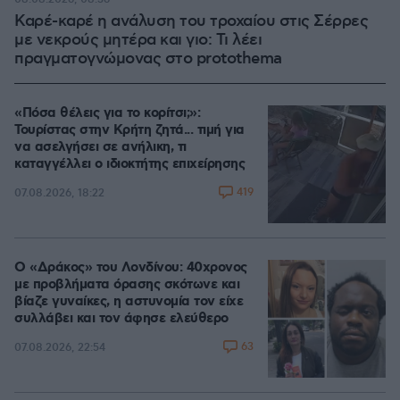
Καρέ-καρέ η ανάλυση του τροχαίου στις Σέρρες
με νεκρούς μητέρα και γιο: Τι λέει
πραγματογνώμονας στο protothema
«Πόσα θέλεις για το κορίτσι;»:
Τουρίστας στην Κρήτη ζητά... τιμή για
να ασελγήσει σε ανήλικη, τι
καταγγέλλει ο ιδιοκτήτης επιχείρησης
419
07.08.2026, 18:22
Ο «Δράκος» του Λονδίνου: 40χρονος
με προβλήματα όρασης σκότωνε και
βίαζε γυναίκες, η αστυνομία τον είχε
συλλάβει και τον άφησε ελεύθερο
63
07.08.2026, 22:54