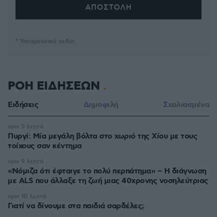
* Υποχρεωτικά πεδία
ΡΟΗ ΕΙΔΗΣΕΩΝ
Ειδήσεις
Δημοφιλή
Σχολιασμένα
πριν 5 λεπτά
Πυργί: Mία μεγάλη βόλτα στο χωριό της Χίου με τους
τοίχους σαν κέντημα
πριν 9 λεπτά
«Νόμιζα ότι έφταιγε το πολύ περπάτημα» – Η διάγνωση
με ALS που άλλαξε τη ζωή μιας 40χρονης νοσηλεύτριας
πριν 10 λεπτά
Γιατί να δίνουμε στα παιδιά σαρδέλες;