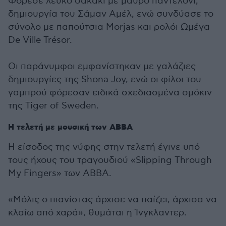
Φόρεσε λευκό σακάκι με μαύρο παντελόνι,
δημιουργία του Σάμαν Αμέλ, ενώ συνδύασε το
σύνολο με παπούτσια Morjas και ρολόι Ωμέγα
De Ville Trésor.
Οι παράνυμφοι εμφανίστηκαν με γαλάζιες
δημιουργίες της Shona Joy, ενώ οι φίλοι του
γαμπρού φόρεσαν ειδικά σχεδιασμένα σμόκιν
της Tiger of Sweden.
Η τελετή με μουσική των ABBA
Η είσοδος της νύφης στην τελετή έγινε υπό
τους ήχους του τραγουδιού «Slipping Through
My Fingers» των ABBA.
«Μόλις ο πιανίστας άρχισε να παίζει, άρχισα να
κλαίω από χαρά», θυμάται η Ίνγκλαντερ.