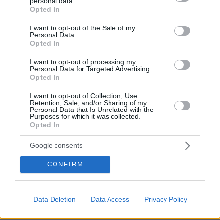
personal data.
grant or deny consent to Google and its third-party tags to
Opted In
use your data for below specified purposes in below Google
consent section.
I want to opt-out of the Sale of my
Personal Data.
Opted In
I want to opt-out of processing my
Personal Data for Targeted Advertising.
Opted In
I want to opt-out of Collection, Use,
Retention, Sale, and/or Sharing of my
Personal Data that Is Unrelated with the
Purposes for which it was collected.
Opted In
Google consents
CONFIRM
Data Deletion
Data Access
Privacy Policy