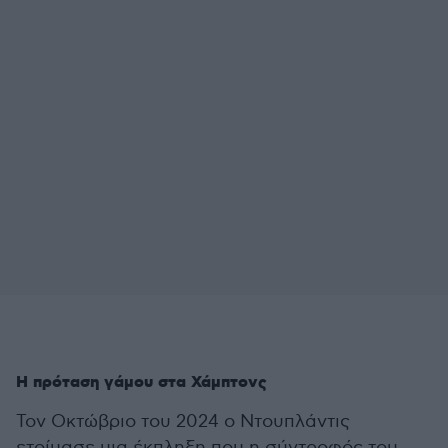
Η πρόταση γάμου στα Χάμπτονς
Τον Οκτώβριο του 2024 ο Ντουπλάντις
ετοίμασε μια έκπληξη που η σύντροφός του