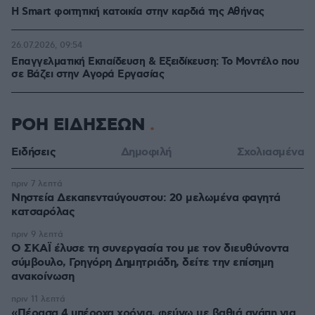
Η Smart φοιτητική κατοικία στην καρδιά της Αθήνας
26.07.2026, 09:54
Επαγγελματική Εκπαίδευση & Εξειδίκευση: Το Mοντέλο που
σε Bάζει στην Aγορά Eργασίας
ΡΟΗ ΕΙΔΗΣΕΩΝ
Ειδήσεις
Δημοφιλή
Σχολιασμένα
πριν 7 λεπτά
Νηστεία Δεκαπενταύγουστου: 20 μελωμένα φαγητά
κατσαρόλας
πριν 9 λεπτά
Ο ΣΚΑΪ έλυσε τη συνεργασία του με τον διευθύνοντα
σύμβουλο, Γρηγόρη Δημητριάδη, δείτε την επίσημη
ανακοίνωση
πριν 11 λεπτά
«Πέρασα 4 υπέροχα χρόνια, φεύγω με βαθιά αγάπη για