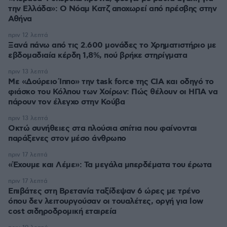
την Ελλάδα»: Ο Νόαμ Κατζ αποχωρεί από πρέσβης στην
Αθήνα
πριν 12 λεπτά
Ξανά πάνω από τις 2.600 μονάδες το Χρηματιστήριο με
εβδομαδιαία κέρδη 1,8%, πού βρήκε στηρίγματα
πριν 13 λεπτά
Με «Δούρειο Ίππο» την task force της CIA και οδηγό το
φιάσκο του Κόλπου των Χοίρων: Πώς θέλουν οι ΗΠΑ να
πάρουν τον έλεγχο στην Κούβα
πριν 13 λεπτά
Οκτώ συνήθειες στα πλούσια σπίτια που φαίνονται
παράξενες στον μέσο άνθρωπο
πριν 17 λεπτά
«Έχουμε και Λέμε»: Τα μεγάλα μπερδέματα του έρωτα
πριν 17 λεπτά
Επιβάτες στη Βρετανία ταξίδεψαν 6 ώρες με τρένο
όπου δεν λειτουργούσαν οι τουαλέτες, οργή για low
cost σιδηροδρομική εταιρεία