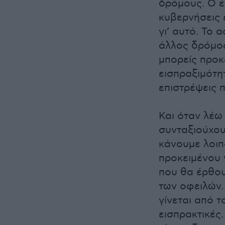
δρόμους. Ο έ
κυβερνήσεις 
γι’ αυτό. Το
άλλος δρόμος
μπορείς προκ
εισπραξιμότη
επιστρέψεις π
Και όταν λέω 
συνταξιούχου
κάνουμε λοιπ
προκειμένου 
που θα έρθου
των οφειλών.
γίνεται από 
εισπρακτικές