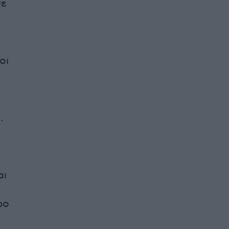
σε
οι
.
αι
ρο