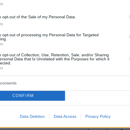
In
o opt-out of the Sale of my Personal Data.
In
to opt-out of processing my Personal Data for Targeted
ing.
In
o opt-out of Collection, Use, Retention, Sale, and/or Sharing
ersonal Data that Is Unrelated with the Purposes for which it
lected.
In
consents
CONFIRM
ργός ανέφερε ότι επεξεργάζονται εργασιακό
Data Deletion
Data Access
Privacy Policy
ο οποίο θα στοχεύει κυρίως στην απλοποίηση