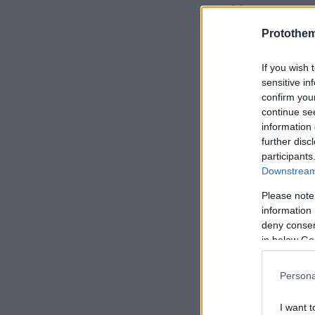
άλλες χώρες
συμβάσεων
.
Protothe
κοινωνικούς 
If you wish 
μέχρι τέλος 
sensitive in
οδικό χάρτη 
confirm you
αύξηση των Σ
continue se
information 
ενίσχυση θα έ
further disc
συμβάσεις ερ
participants
Downstream 
Please note
information 
deny consent
in below Go
Persona
I want t