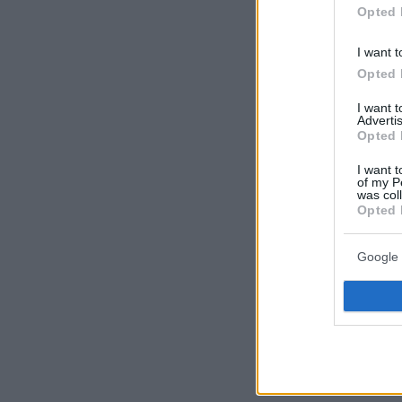
Opted 
I want t
Opted 
I want 
Advertis
Opted 
I want t
of my P
was col
Opted 
Google 
Ακόμα η υπου
νομοσχέδιο τ