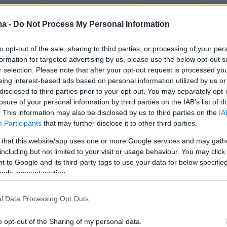
 για να ωθήσουν στη σύναψη
συλλογικών
 Να τα συζητήσουμε όλα αυτά μαζί με τους
ma -
Do Not Process My Personal Information
εταίρους σε μία ενιαία ομάδα εργασίας[…] και
to opt-out of the sale, sharing to third parties, or processing of your per
του χρόνου θα έχουμε θέσει δημοσιότητα τον
formation for targeted advertising by us, please use the below opt-out s
για το πως θα πορευτούμε σχετικά με την
r selection. Please note that after your opt-out request is processed y
υλλογικών Συμβάσεων Εργασίας, με την
eing interest-based ads based on personal information utilized by us or
disclosed to third parties prior to your opt-out. You may separately opt-
λεγα του πλαισίου για τις συλλογικές
losure of your personal information by third parties on the IAB’s list of
γασίας».
. This information may also be disclosed by us to third parties on the
IA
Participants
that may further disclose it to other third parties.
 that this website/app uses one or more Google services and may gath
including but not limited to your visit or usage behaviour. You may click 
 to Google and its third-party tags to use your data for below specifi
ogle consent section.
l Data Processing Opt Outs
o opt-out of the Sharing of my personal data.