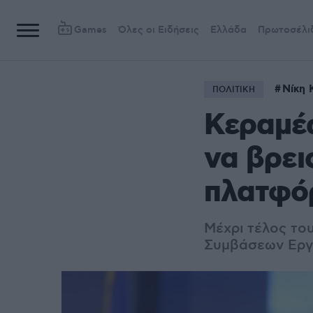
Games
Όλες οι Ειδήσεις
Ελλάδα
Πρωτοσέλι
Νίκη 
ΠΟΛΙΤΙΚΗ
Κεραμέω
να βρει
πλατφό
Μέχρι τέλος το
Συμβάσεων Εργ