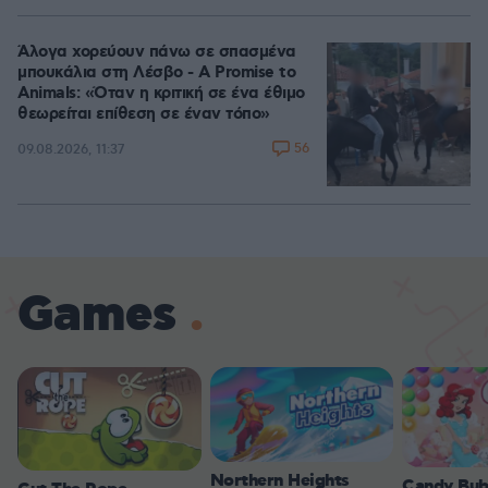
Άλογα χορεύουν πάνω σε σπασμένα
μπουκάλια στη Λέσβο - A Promise to
Animals: «Όταν η κριτική σε ένα έθιμο
θεωρείται επίθεση σε έναν τόπο»
56
09.08.2026, 11:37
Games
Northern Heights
Candy Bub