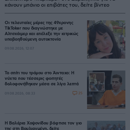
κάνουν μπάνιο οι επιβάτες του, δείτε βίντεο
Οι τελευταίες μέρες της 49χρονης
TikToker που διαγνώστηκε με
Αλτσχάιμερ και επέλεξε την ιατρικώς
υποβοηθούμενη αυτοκτονία
09.08.2026, 12:07
Το σπίτι του τρόμου στο Άινταχο: Η
νύχτα που τέσσερις φοιτητές
δολοφονήθηκαν μέσα σε λίγα λεπτά
25
09.08.2026, 08:33
Η Βαλέρια Χοψονίδου βάφτισε τον γιο
της στη Βουλιαγμένη, δείτε