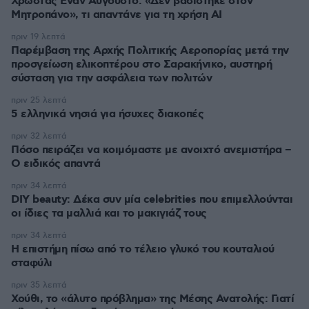
Χρωστάς Έναν Αύγουστο: «Δεν βασίστηκε στον
Μητροπάνο», τι απαντάνε για τη χρήση AI
πριν 19 λεπτά
Παρέμβαση της Αρχής Πολιτικής Αεροπορίας μετά την
προσγείωση ελικοπτέρου στο Σαρακήνικο, αυστηρή
σύσταση για την ασφάλεια των πολιτών
πριν 25 λεπτά
5 ελληνικά νησιά για ήσυχες διακοπές
πριν 32 λεπτά
Πόσο πειράζει να κοιμόμαστε με ανοιχτό ανεμιστήρα –
Ο ειδικός απαντά
πριν 34 λεπτά
DIY beauty: Δέκα συν μία celebrities που επιμελλούνται
οι ίδιες τα μαλλιά και το μακιγιάζ τους
πριν 34 λεπτά
Η επιστήμη πίσω από το τέλειο γλυκό του κουταλιού
σταφύλι
πριν 35 λεπτά
Χούθι, το «άλυτο πρόβλημα» της Μέσης Ανατολής: Γιατί