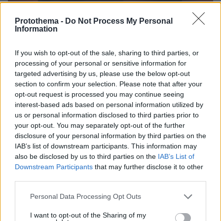
Protothema -
Do Not Process My Personal
Information
If you wish to opt-out of the sale, sharing to third parties, or
processing of your personal or sensitive information for
targeted advertising by us, please use the below opt-out
section to confirm your selection. Please note that after your
opt-out request is processed you may continue seeing
interest-based ads based on personal information utilized by
us or personal information disclosed to third parties prior to
your opt-out. You may separately opt-out of the further
disclosure of your personal information by third parties on the
IAB’s list of downstream participants. This information may
Loaded
:
100.00%
also be disclosed by us to third parties on the
IAB’s List of
09.08.2026, 12:09
Downstream Participants
that may further disclose it to other
Νέα ανάφλεξη στη Μέση Ανατολή: Οι Χούθι
third parties.
χτύπησαν εγκατάσταση της Aramco, το Ιράν βάζει
πιο σκληρούς όρους για τα Στενά του Ορμούζ
Please note that this website/app uses one or more Google
Personal Data Processing Opt Outs
services and may gather and store information including but
not limited to your visit or usage behaviour. You may click to
I want to opt-out of the Sharing of my