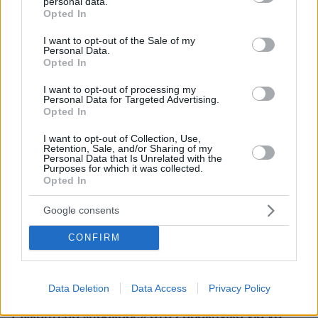
personal data.
grant or deny consent to Google and its third-party tags to
Opted In
use your data for below specified purposes in below Google
consent section.
I want to opt-out of the Sale of my
Personal Data.
Opted In
I want to opt-out of processing my
Personal Data for Targeted Advertising.
Opted In
I want to opt-out of Collection, Use,
Retention, Sale, and/or Sharing of my
Personal Data that Is Unrelated with the
Purposes for which it was collected.
Opted In
Google consents
CONFIRM
Data Deletion
Data Access
Privacy Policy
09.08.2026, 11:17
Ελικόπτερο «πάρκαρε» στο Σαρακήνικο για να