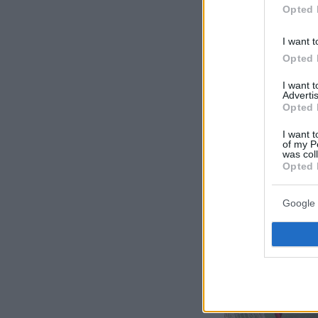
Opted 
I want t
Opted 
I want 
Advertis
Opted 
I want t
of my P
was col
Opted 
Google 