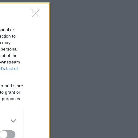
sonal or
ection to
ou may
 personal
out of the
 downstream
B’s List of
er and store
to grant or
ed purposes