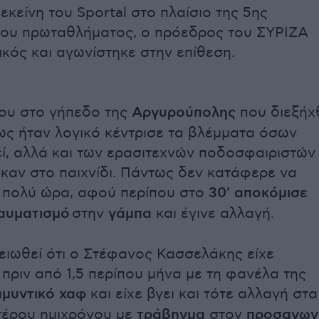
εκείνη του Sportal στο πλαίσιο της 5ης
του πρωταθλήματος, ο πρόεδρος του ΣΥΡΙΖΑ
ικός και αγωνίστηκε στην επίθεση.
ου στο γήπεδο της
Αργυρούπολης
που διεξήχ
ς ήταν λογικό κέντρισε τα βλέμματα όσων
ί, αλλά και των ερασιτεχνών ποδοσφαιριστών
καν στο παιχνίδι. Πάντως δεν κατάφερε να
α πολύ ώρα, αφού περίπου στο
30' αποκόμισε
ραυματισμό
στην
γάμπα
και έγινε αλλαγή.
μειωθεί ότι ο Στέφανος Κασσελάκης είχε
 πριν από 1,5 περίπου μήνα με τη φανέλα της
αμυντικό χαφ
και είχε βγει και τότε αλλαγή στα
τέρου ημιχρόνου με
τράβηγμα
στον
προσαγωγ