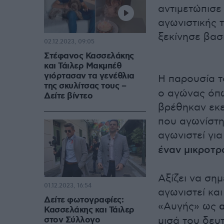
αντιμετώπισε 
αγωνιστικής 
ξεκίνησε βασ
02.12.2023, 09:05
Στέφανος Κασσελάκης
και Τάιλερ Μακμπέθ
γιόρτασαν τα γενέθλια
Η παρουσία τ
της σκυλίτσας τους –
ο αγώνας όπω
Δείτε βίντεο
βρέθηκαν εκε
που αγωνίστη
αγωνιστεί γι
έναν μικροτ
Αξίζει να ση
01.12.2023, 16:54
αγωνιστεί και
Δείτε φωτογραφίες:
«Αυγής» ως
Κασσελάκης και Τάιλερ
στον Σύλλογο
μισά του δευ