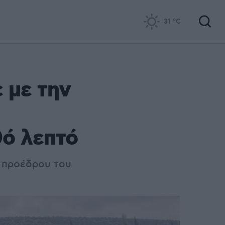
31
°C
 με την
ό λεπτό
υ προέδρου του