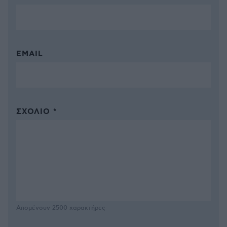
EMAIL
ΣΧΌΛΙΟ *
Απομένουν
2500
χαρακτήρες