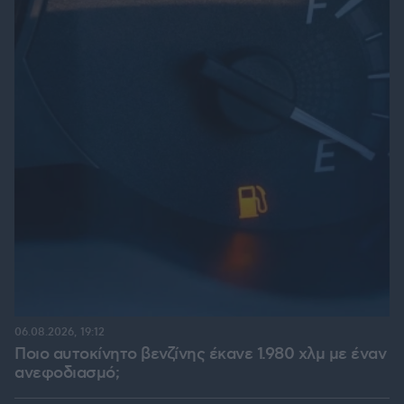
06.08.2026, 19:12
Ποιο αυτοκίνητο βενζίνης έκανε 1.980 χλμ με έναν
ανεφοδιασμό;