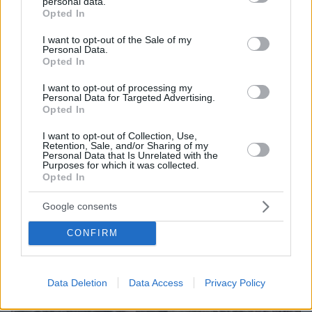
personal data.
που παρουσιάζονται ως πραγματικά γεγονότα
grant or deny consent to Google and its third-party tags to
Opted In
use your data for below specified purposes in below Google
consent section.
I want to opt-out of the Sale of my
Personal Data.
Opted In
I want to opt-out of processing my
Personal Data for Targeted Advertising.
Opted In
I want to opt-out of Collection, Use,
Retention, Sale, and/or Sharing of my
Personal Data that Is Unrelated with the
Purposes for which it was collected.
Opted In
Google consents
CONFIRM
Data Deletion
Data Access
Privacy Policy