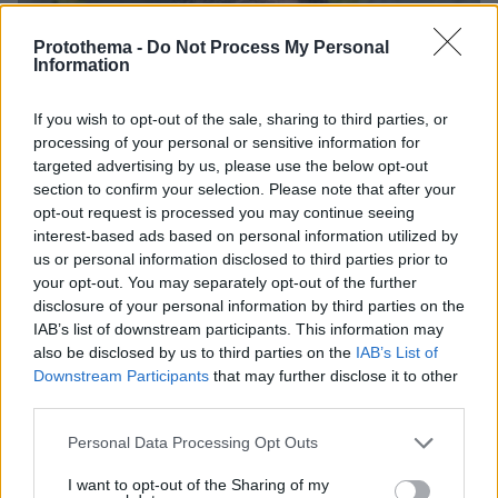
Protothema -
Do Not Process My Personal
Information
If you wish to opt-out of the sale, sharing to third parties, or
processing of your personal or sensitive information for
targeted advertising by us, please use the below opt-out
section to confirm your selection. Please note that after your
opt-out request is processed you may continue seeing
interest-based ads based on personal information utilized by
us or personal information disclosed to third parties prior to
your opt-out. You may separately opt-out of the further
disclosure of your personal information by third parties on the
IAB’s list of downstream participants. This information may
also be disclosed by us to third parties on the
IAB’s List of
Downstream Participants
that may further disclose it to other
third parties.
06.08.2026, 22:24
Please note that this website/app uses one or more Google
Personal Data Processing Opt Outs
Χρίστος Κούγιας: Η προσωπική μου ζωή δεν
services and may gather and store information including but
μπορεί να είναι αντικείμενο φημών ή σεναρίων
not limited to your visit or usage behaviour. You may click to
I want to opt-out of the Sharing of my