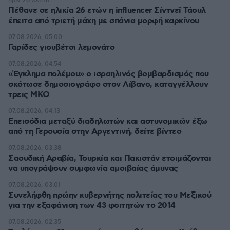
πριν 26 λεπτά
Πέθανε σε ηλικία 26 ετών η influencer Σίντνεϊ Τάουλ
έπειτα από τριετή μάχη με σπάνια μορφή καρκίνου
07.08.2026, 05:00
Γαρίδες γιουβέτσι λεμονάτο
07.08.2026, 04:54
«Έγκλημα πολέμου» ο ισραηλινός βομβαρδισμός που
σκότωσε δημοσιογράφο στον Λίβανο, καταγγέλλουν
τρεις ΜΚΟ
07.08.2026, 04:13
Επεισόδια μεταξύ διαδηλωτών και αστυνομικών έξω
από τη Γερουσία στην Αργεντινή, δείτε βίντεο
07.08.2026, 03:38
Σαουδική Αραβία, Τουρκία και Πακιστάν ετοιμάζονται
να υπογράψουν συμφωνία αμοιβαίας άμυνας
07.08.2026, 03:01
Συνελήφθη πρώην κυβερνήτης πολιτείας του Μεξικού
για την εξαφάνιση των 43 φοιτητών το 2014
07.08.2026, 02:35