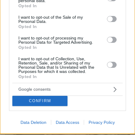
personal data.
grant or deny consent to Google and its third-party tags to
Opted In
use your data for below specified purposes in below Google
consent section.
I want to opt-out of the Sale of my
Personal Data.
Opted In
I want to opt-out of processing my
Personal Data for Targeted Advertising.
06.08.2026, 21:23
Opted In
Πώς έγινε η τραγωδία με την νεκρή μητέρα στα
Μάλια: Βούτηξε για να βοηθήσει τη φίλη της και
I want to opt-out of Collection, Use,
πνίγηκε, τα παιδιά φώναζαν για βοήθεια
Retention, Sale, and/or Sharing of my
Personal Data that Is Unrelated with the
Purposes for which it was collected.
Opted In
Google consents
CONFIRM
Data Deletion
Data Access
Privacy Policy