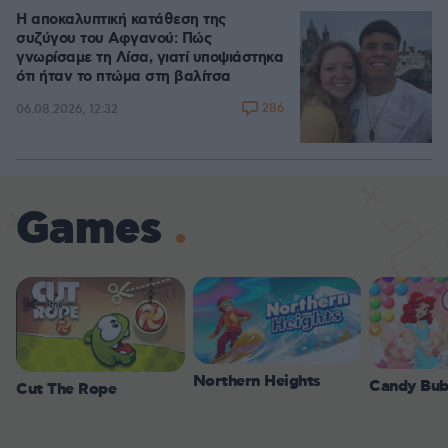
Η αποκαλυπτική κατάθεση της
συζύγου του Αφγανού: Πώς
γνωρίσαμε τη Λίσα, γιατί υποψιάστηκα
ότι ήταν το πτώμα στη βαλίτσα
286
06.08.2026, 12:32
Games
Northern Heights
Candy Bub
Cut The Rope