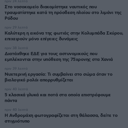
πριν 24 λεπτά
Στο νοσοκομείο διακομίστηκε ναυτικός που
τραυματίστηκε κατά τη πρόσδεση πλοίου στο λιμάνι της
Ρόδου
πριν 29 λεπτά
Καλύτερη η εικόνα της φωτιάς στην Κολυμπάδα Σκύρου,
επιχειρούν μόνο επίγειες δυνάμεις
πριν 38 λεπτά
Διατάχθηκε ΕΔΕ για τους αστυνομικούς που
εμπλέκονται στην υπόθεση της 75χρονης στα Χανιά
πριν 39 λεπτά
Νυχτερινή εργασία: Τι συμβαίνει στο σώμα όταν το
βιολογικό ρολόι απορρυθμίζεται
πριν 40 λεπτά
5 κλασικά γλυκά και ποτά στα οποία επιστρέφουμε
πάντα
πριν 40 λεπτά
Η Ανδρομάχη φωτογραφίζεται στη θάλασσα, δείτε το
στιγμιότυπο