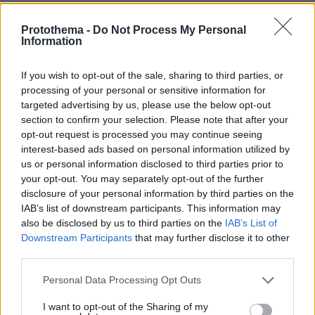
ΔΕΙΤΕ ΟΛΕΣ ΤΙΣ ΕΙΔΗΣΕΙΣ
Protothema -
Do Not Process My Personal
Information
If you wish to opt-out of the sale, sharing to third parties, or
ΤΑ ΠΙΟ ΔΗΜΟΦΙΛΗ
processing of your personal or sensitive information for
targeted advertising by us, please use the below opt-out
section to confirm your selection. Please note that after your
opt-out request is processed you may continue seeing
interest-based ads based on personal information utilized by
us or personal information disclosed to third parties prior to
your opt-out. You may separately opt-out of the further
disclosure of your personal information by third parties on the
IAB’s list of downstream participants. This information may
also be disclosed by us to third parties on the
IAB’s List of
Downstream Participants
that may further disclose it to other
third parties.
Please note that this website/app uses one or more Google
Personal Data Processing Opt Outs
services and may gather and store information including but
not limited to your visit or usage behaviour. You may click to
I want to opt-out of the Sharing of my