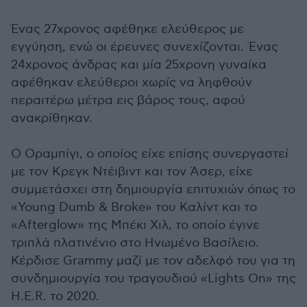
Ένας 27χρονος αφέθηκε ελεύθερος με
εγγύηση, ενώ οι έρευνες συνεχίζονται. Ένας
24χρονος άνδρας και μία 25χρονη γυναίκα
αφέθηκαν ελεύθεροι χωρίς να ληφθούν
περαιτέρω μέτρα εις βάρος τους, αφού
ανακρίθηκαν.
Ο Οραμπίγι, ο οποίος είχε επίσης συνεργαστεί
με τον Κρεγκ Ντέιβιντ και τον Άσερ, είχε
συμμετάσχει στη δημιουργία επιτυχιών όπως το
«Young Dumb & Broke» του Καλίντ και το
«Afterglow» της Μπέκι Χιλ, το οποίο έγινε
τριπλά πλατινένιο στο Ηνωμένο Βασίλειο.
Κέρδισε Grammy μαζί με τον αδελφό του για τη
συνδημιουργία του τραγουδιού «Lights On» της
H.E.R. το 2020.