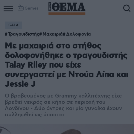
Games
GALA
Column
Column
Τραγουιδιστής
Μαχαιριά
Δολοφονία
1
2
Με μαχαιριά στο στήθος
δολοφονήθηκε ο τραγουδιστής
Talay Riley που είχε
συνεργαστεί με Ντούα Λίπα και
Jessie J
Ο βραβευμένος με Grammy καλλιτέχνης είχε
βρεθεί νεκρός σε κήπο σε περιοχή του
Λονδίνου - Δύο άντρες και μία γυναίκα έχουν
συλληφθεί ως ύποπτοι