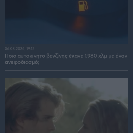
06.08.2026, 19:12
Ποιο αυτοκίνητο βενζίνης έκανε 1.980 χλμ με έναν
ανεφοδιασμό;