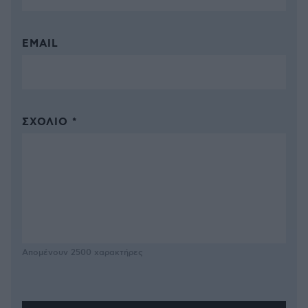
EMAIL
ΣΧΌΛΙΟ *
Απομένουν
2500
χαρακτήρες