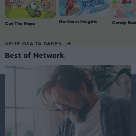
Northern Heights
Candy Bub
Cut The Rope
ΔΕΙΤΕ ΟΛΑ ΤΑ GAMES
Best of Network