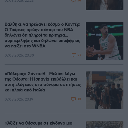
34
07.08.2026, 22:23
Βάλθηκε να τρελάνει κόσμο ο Καντέρ:
Ο Τούρκος πρώην σέντερ του NBA
δηλώνει ότι πληροί τα κριτήρια...
συμπερίληψης και δηλώνει υποψήφιος
να παίξει στο WNBA
27
07.08.2026, 23:30
«Πόλεμος» Σάντσεθ - Μελόνι λόγω
της Θέουτα: Η Ισπανία επιβάλλει και
αυτή ελέγχους στα σύνορα σε πτήσεις
και πλοία από Ιταλία
38
07.08.2026, 23:19
«Άξιζε να θέσουμε σε κίνδυνο μια