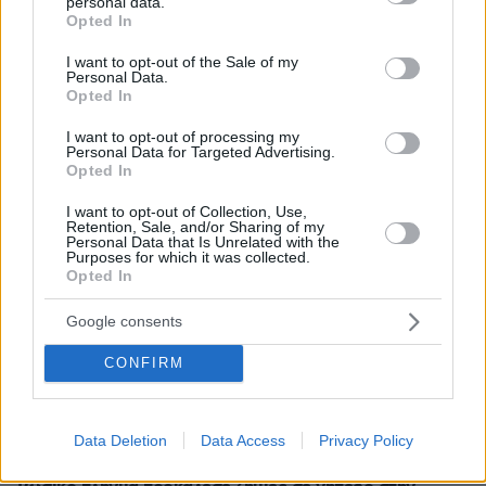
personal data.
grant or deny consent to Google and its third-party tags to
Opted In
use your data for below specified purposes in below Google
08.08.2026, 03:00
Ο Τραμπ προσφεύγει στο Ανώτατο Δικαστήριο: «Εθνική
consent section.
I want to opt-out of the Sale of my
ντροπή» το μπλόκο στην αίθουσα χορού του Λευκού
Personal Data.
Οίκου
Opted In
08.08.2026, 02:28
I want to opt-out of processing my
Ορκίστηκε πρόεδρος της Κολομβίας ο Αμπελάρδο ντε
Personal Data for Targeted Advertising.
Opted In
λα Εσπριέγια, δείτε βίντεο
08.08.2026, 01:56
I want to opt-out of Collection, Use,
Retention, Sale, and/or Sharing of my
Αποκαλύψεις Telegraph για τον Ινφαντίνο: Η εξαψήφια
Personal Data that Is Unrelated with the
αποζημίωση σε πρώην εργαζόμενη της UEFA και η
Purposes for which it was collected.
φερόμενη σχέση τους
Opted In
08.08.2026, 01:25
Google consents
Ρωσία για το drone με εκρηκτικά σε γερμανικό
αεροδρόμιο: «Βιαστικά στημένη προβοκάτσια»
CONFIRM
08.08.2026, 01:00
Ιδέες για πρωινό έτοιμο από το βράδυ: Εύκολες και
θρεπτικές επιλογές για κάθε μέρα
Data Deletion
Data Access
Privacy Policy
08.08.2026, 00:50