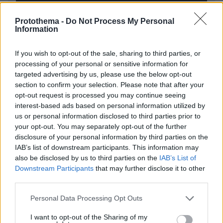
Protothema -
Do Not Process My Personal
Information
* Υποχρεωτικά πεδία
If you wish to opt-out of the sale, sharing to third parties, or
processing of your personal or sensitive information for
targeted advertising by us, please use the below opt-out
section to confirm your selection. Please note that after your
ΡΟΗ ΕΙΔΗΣΕΩΝ
opt-out request is processed you may continue seeing
interest-based ads based on personal information utilized by
Ειδήσεις
Δημοφιλή
Σχολιασμένα
us or personal information disclosed to third parties prior to
your opt-out. You may separately opt-out of the further
πριν 41 λεπτά
disclosure of your personal information by third parties on the
Ρωσικά πλήγματα σε Κίεβο και Μπροβαρί: Τρεις νεκροί,
IAB’s list of downstream participants. This information may
ανάμεσά τους ένα παιδί
also be disclosed by us to third parties on the
IAB’s List of
08.08.2026, 03:37
Downstream Participants
that may further disclose it to other
Ήττα της Σάκκαρη με 2-0 από την Γκοφ και αποκλεισμός
third parties.
στο Τορόντο
Please note that this website/app uses one or more Google
Personal Data Processing Opt Outs
08.08.2026, 03:31
services and may gather and store information including but
Ο Κούτσιας πέτυχε το πρώτο γκολ της φετινής Primeira
not limited to your visit or usage behaviour. You may click to
I want to opt-out of the Sharing of my
Liga, δείτε το γκολ