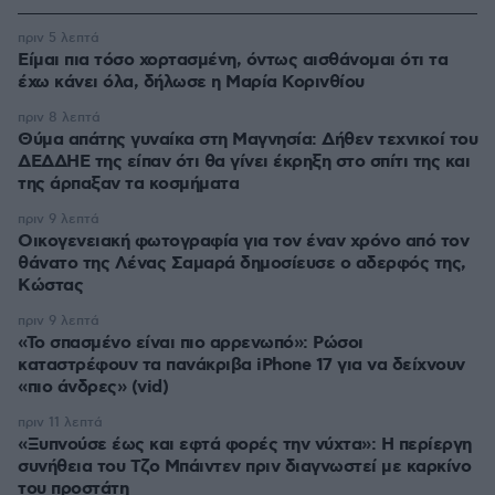
πριν 5 λεπτά
Είμαι πια τόσο χορτασμένη, όντως αισθάνομαι ότι τα
έχω κάνει όλα, δήλωσε η Μαρία Κορινθίου
πριν 8 λεπτά
Θύμα απάτης γυναίκα στη Μαγνησία: Δήθεν τεχνικοί του
ΔΕΔΔΗΕ της είπαν ότι θα γίνει έκρηξη στο σπίτι της και
της άρπαξαν τα κοσμήματα
πριν 9 λεπτά
Οικογενειακή φωτογραφία για τον έναν χρόνο από τον
θάνατο της Λένας Σαμαρά δημοσίευσε ο αδερφός της,
Κώστας
πριν 9 λεπτά
«Το σπασμένο είναι πιο αρρενωπό»: Ρώσοι
καταστρέφουν τα πανάκριβα iPhone 17 για να δείχνουν
«πιο άνδρες» (vid)
πριν 11 λεπτά
«Ξυπνούσε έως και εφτά φορές την νύχτα»: Η περίεργη
συνήθεια του Τζο Μπάιντεν πριν διαγνωστεί με καρκίνο
του προστάτη