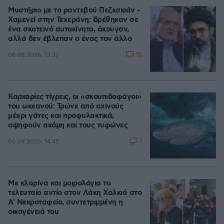
Μυστήριο με το ραντεβού Πεζεσκιάν -
Χαμενεϊ στην Τεχεράνη: Βρέθηκαν σε
ένα σκοτεινό αυτοκίνητο, άκουγαν,
αλλά δεν έβλεπαν ο ένας τον άλλο
15
06.08.2026, 13:37
Καρχαρίες τίγρεις, οι «σκουπιδοφάγοι»
του ωκεανού: Τρώνε από αχινούς
μέχρι γάτες και προφυλακτικά,
αψηφούν ακόμη και τους τυφώνες
1
06.08.2026, 14:45
Με κλαρίνα και μοιρολόγια το
τελευταίο αντίο στον Λάκη Χαλκιά στο
A' Νεκροταφείο, συντετριμμένη η
οικογένειά του