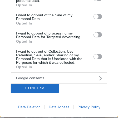
personal data.
grant or deny consent to Google and its third-party tags to
Όταν ένιωσα ότι μεγαλώνω, σκέφτηκα τη μονογονεϊκότητα,
Opted In
use your data for below specified purposes in below Google
να αποκτήσω παιδί μέσω παρένθετης μητέρας, είπε ο
consent section.
Αντρέας Γεωργίου
I want to opt-out of the Sale of my
Personal Data.
Opted In
Thema Insights
I want to opt-out of processing my
Personal Data for Targeted Advertising.
Opted In
I want to opt-out of Collection, Use,
Retention, Sale, and/or Sharing of my
Personal Data that Is Unrelated with the
Purposes for which it was collected.
Opted In
Google consents
CONFIRM
Data Deletion
Data Access
Privacy Policy