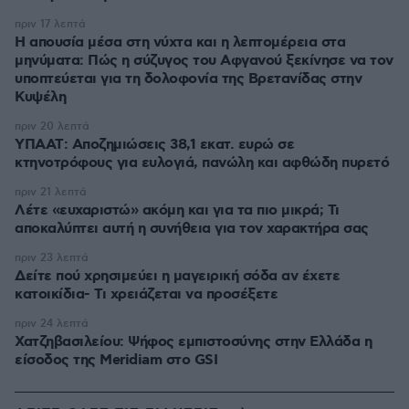
πριν 17 λεπτά
Η απουσία μέσα στη νύχτα και η λεπτομέρεια στα
μηνύματα: Πώς η σύζυγος του Αφγανού ξεκίνησε να τον
υποπτεύεται για τη δολοφονία της Βρετανίδας στην
Κυψέλη
πριν 20 λεπτά
ΥΠΑΑΤ: Αποζημιώσεις 38,1 εκατ. ευρώ σε
κτηνοτρόφους για ευλογιά, πανώλη και αφθώδη πυρετό
πριν 21 λεπτά
Λέτε «ευχαριστώ» ακόμη και για τα πιο μικρά; Τι
αποκαλύπτει αυτή η συνήθεια για τον χαρακτήρα σας
πριν 23 λεπτά
Δείτε πού χρησιμεύει η μαγειρική σόδα αν έχετε
κατοικίδια- Τι χρειάζεται να προσέξετε
πριν 24 λεπτά
Χατζηβασιλείου: Ψήφος εμπιστοσύνης στην Ελλάδα η
είσοδος της Meridiam στο GSI