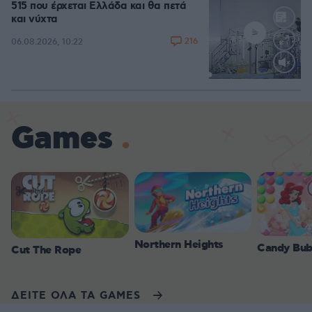
515 που έρχεται Ελλάδα και θα πετά
και νύχτα
216
06.08.2026, 10:22
Loaded
:
70.35%
Games
Northern Heights
Candy Bub
Cut The Rope
ΔΕΙΤΕ ΟΛΑ ΤΑ GAMES