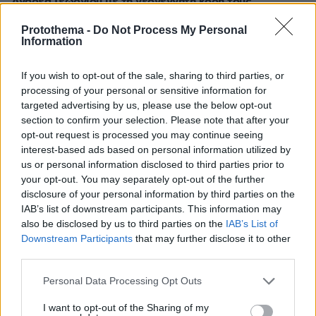
Ανδρέα Γεωργίου με τη νεογέννητη κόρη τους
Η make-up artist έκανε μια ανάρτηση με αφορμή τη
Protothema -
Do Not Process My Personal
συμπλήρωση ενός χρόνου από τον γάμο τους
Information
If you wish to opt-out of the sale, sharing to third parties, or
processing of your personal or sensitive information for
targeted advertising by us, please use the below opt-out
section to confirm your selection. Please note that after your
opt-out request is processed you may continue seeing
interest-based ads based on personal information utilized by
us or personal information disclosed to third parties prior to
your opt-out. You may separately opt-out of the further
disclosure of your personal information by third parties on the
IAB’s list of downstream participants. This information may
also be disclosed by us to third parties on the
IAB’s List of
Downstream Participants
that may further disclose it to other
third parties.
Please note that this website/app uses one or more Google
Personal Data Processing Opt Outs
services and may gather and store information including but
not limited to your visit or usage behaviour. You may click to
I want to opt-out of the Sharing of my