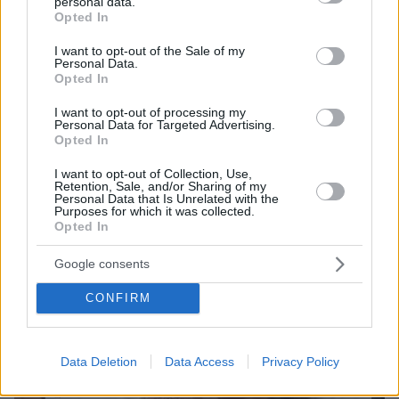
personal data.
grant or deny consent to Google and its third-party tags to
Opted In
use your data for below specified purposes in below Google
consent section.
I want to opt-out of the Sale of my
Personal Data.
Opted In
8
01.09.2025, 22:52
Ο Αντρέας Γεωργίου και η Σιμώνη Χριστοδούλου
I want to opt-out of processing my
γιόρτασαν την πρώτη τους επέτειο - Κάθε μέρα σε
Personal Data for Targeted Advertising.
ερωτεύομαι πιο πολύ, της έγραψε
Opted In
Το ζευγάρι παντρεύτηκε σαν σήμερα, 1
I want to opt-out of Collection, Use,
Σεπτεμβρίου στην Αγία Νάπα της Κύπρου
Retention, Sale, and/or Sharing of my
Personal Data that Is Unrelated with the
Purposes for which it was collected.
Opted In
Google consents
CONFIRM
Data Deletion
Data Access
Privacy Policy