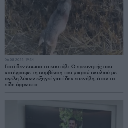
06.08.2026, 19:34
Γιατί δεν έσωσα το κουτάβι: Ο ερευνητής που
κατέγραφε τη συμβίωση του μικρού σκυλιού με
αγέλη λύκων εξηγεί γιατί δεν επενέβη, όταν το
είδε άρρωστο