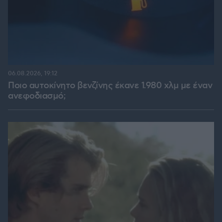
06.08.2026, 19:12
Ποιο αυτοκίνητο βενζίνης έκανε 1.980 χλμ με έναν
ανεφοδιασμό;