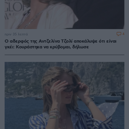
4
πριν 35 λεπτά
Ο αδερφός της Αντζελίνα Τζολί αποκάλυψε ότι είναι
γκέι: Κουράστηκα να κρύβομαι, δήλωσε