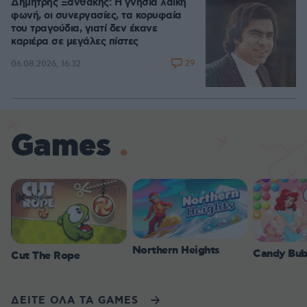
Δημήτρης Ξανθάκης: Η γνήσια λαϊκή
φωνή, οι συνεργασίες, τα κορυφαία
του τραγούδια, γιατί δεν έκανε
καριέρα σε μεγάλες πίστες
29
06.08.2026, 16:32
Games
Northern Heights
Candy Bub
Cut The Rope
ΔΕΙΤΕ ΟΛΑ ΤΑ GAMES