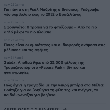
πριν 22 λεπτά
Για πάντα στη Ρεάλ Μαδρίτης ο Βινίσιους: Yπέγραψε
νέο συμβόλαιο έως το 2032 ο Βραζιλιάνος
πριν 25 λεπτά
Σφουγγάτο: 8 τρόποι να το φτιάξουμε – Από το πιο
απλό μέχρι το πιο πλούσιο
πριν 25 λεπτά
Ποιες είναι οι ομοιότητες και οι διαφορές ανάμεσα στις
μέλισσες και τις σφήκες
πριν 31 λεπτά
Σαλάχ: Αποθεώθηκε από 25.000 φίλους της
Τραμπζονσπόρ στο «Papara Park», βίντεο και
φωτογραφίες
πριν 32 λεπτά
Πώς έγινε η τραγωδία με την νεκρή μητέρα στα Μάλια:
Βούτηξε για να βοηθήσει τη φίλη της και πνίγηκε, τα
παιδιά φώναζαν για βοήθεια
ΔΕΙΤΕ ΟΛΕΣ ΤΙΣ ΕΙΔΗΣΕΙΣ