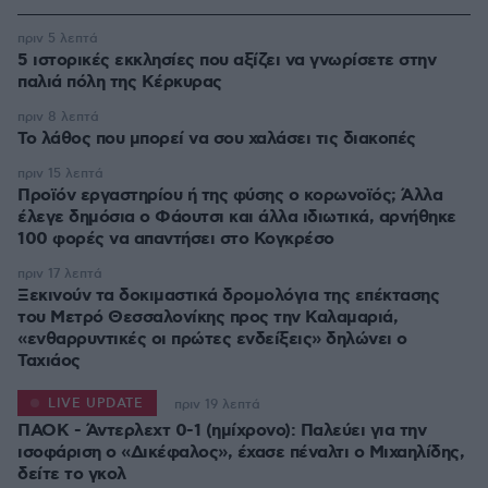
πριν 5 λεπτά
5 ιστορικές εκκλησίες που αξίζει να γνωρίσετε στην
παλιά πόλη της Κέρκυρας
πριν 8 λεπτά
Το λάθος που μπορεί να σου χαλάσει τις διακοπές
πριν 15 λεπτά
Προϊόν εργαστηρίου ή της φύσης ο κορωνοϊός; Άλλα
έλεγε δημόσια ο Φάουτσι και άλλα ιδιωτικά, αρνήθηκε
100 φορές να απαντήσει στο Κογκρέσο
πριν 17 λεπτά
Ξεκινούν τα δοκιμαστικά δρομολόγια της επέκτασης
του Μετρό Θεσσαλονίκης προς την Καλαμαριά,
«ενθαρρυντικές οι πρώτες ενδείξεις» δηλώνει ο
Ταχιάος
LIVE UPDATE
πριν 19 λεπτά
ΠΑΟΚ - Άντερλεχτ 0-1 (ημίχρονο): Παλεύει για την
ισοφάριση ο «Δικέφαλος», έχασε πέναλτι ο Μιχαηλίδης,