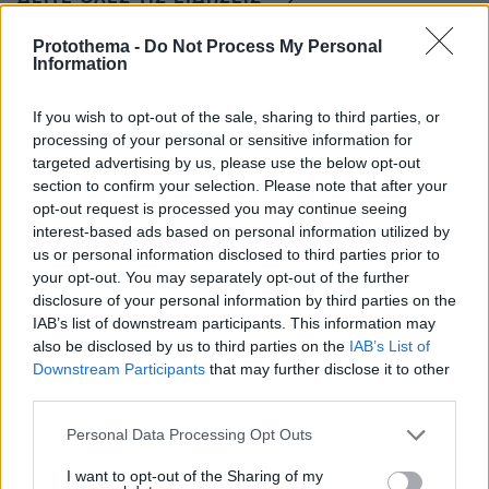
Protothema -
Do Not Process My Personal
Information
ΤΑ ΠΙΟ ΔΗΜΟΦΙΛΗ
If you wish to opt-out of the sale, sharing to third parties, or
processing of your personal or sensitive information for
targeted advertising by us, please use the below opt-out
section to confirm your selection. Please note that after your
opt-out request is processed you may continue seeing
interest-based ads based on personal information utilized by
us or personal information disclosed to third parties prior to
your opt-out. You may separately opt-out of the further
disclosure of your personal information by third parties on the
IAB’s list of downstream participants. This information may
also be disclosed by us to third parties on the
IAB’s List of
Downstream Participants
that may further disclose it to other
third parties.
Please note that this website/app uses one or more Google
Personal Data Processing Opt Outs
services and may gather and store information including but
not limited to your visit or usage behaviour. You may click to
I want to opt-out of the Sharing of my