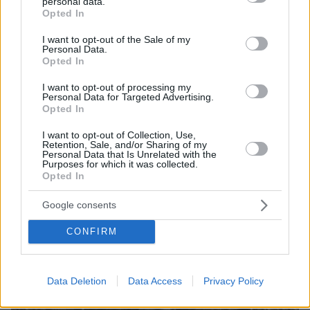
personal data.
grant or deny consent to Google and its third-party tags to
Opted In
use your data for below specified purposes in below Google
consent section.
I want to opt-out of the Sale of my
Personal Data.
Opted In
06.08.2026, 18:00
I want to opt-out of processing my
Γιώργος Παράσχος: Χαμογελαστός, δίνει τη μάχη
Personal Data for Targeted Advertising.
του με τον καρκίνο, μπήκε στο νοσοκομείο για νέα
Opted In
θεραπεία
I want to opt-out of Collection, Use,
Retention, Sale, and/or Sharing of my
Personal Data that Is Unrelated with the
Purposes for which it was collected.
Opted In
Google consents
CONFIRM
Data Deletion
Data Access
Privacy Policy