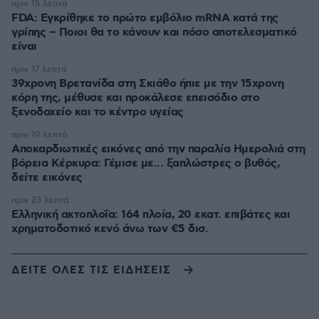
πριν 15 λεπτά
FDA: Εγκρίθηκε το πρώτο εμβόλιο mRNA κατά της
γρίπης – Ποιοι θα το κάνουν και πόσο αποτελεσματικό
είναι
πριν 17 λεπτά
39χρονη Βρετανίδα στη Σκιάθο ήπιε με την 15χρονη
κόρη της, μέθυσε και προκάλεσε επεισόδιο στο
ξενοδοχείο και το κέντρο υγείας
πριν 19 λεπτά
Αποκαρδιωτικές εικόνες από την παραλία Ημερολιά στη
βόρεια Κέρκυρα: Γέμισε με... ξαπλώστρες ο βυθός,
δείτε εικόνες
πριν 23 λεπτά
Ελληνική ακτοπλοΐα: 164 πλοία, 20 εκατ. επιβάτες και
χρηματοδοτικό κενό άνω των €5 δισ.
ΔΕΙΤΕ ΟΛΕΣ ΤΙΣ ΕΙΔΗΣΕΙΣ