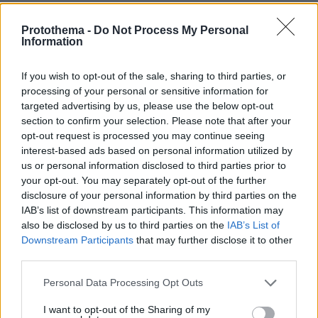
ΑΠΑΝΤΗΣΗ
Protothema -
Do Not Process My Personal
Information
If you wish to opt-out of the sale, sharing to third parties, or
Μπραβο τους
processing of your personal or sensitive information for
08.06.2026, 19:19
targeted advertising by us, please use the below opt-out
Να τους ζησει το μωρακι τους. Ειναι πολυ όμορφο
section to confirm your selection. Please note that after your
για εμας τους ηλικιωμενους να βλεπουμε νεα
opt-out request is processed you may continue seeing
ομορφα και ερωτευμενα παιδια να φερνουν παιδια σε
interest-based ads based on personal information utilized by
αυτον τον αθλιο κοσμο που ζουμε. Χιλια μπραβο
us or personal information disclosed to third parties prior to
τους για το κουράγιο τους. Δειχνουν οτι η αγαπη
your opt-out. You may separately opt-out of the further
υπερνικαει ολα τα εμποδια.
disclosure of your personal information by third parties on the
IAB’s list of downstream participants. This information may
ΑΠΑΝΤΗΣΗ
also be disclosed by us to third parties on the
IAB’s List of
Downstream Participants
that may further disclose it to other
Νικο
third parties.
09.06.2026, 07:02
Νέα και όμορφα... Δηλαδή αν ήταν άσχημα τι θα
Please note that this website/app uses one or more Google
Personal Data Processing Opt Outs
σας πείραζε;
services and may gather and store information including but
not limited to your visit or usage behaviour. You may click to
I want to opt-out of the Sharing of my
ΑΠΑΝΤΗΣΗ