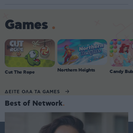
Games
Northern Heights
Candy Bub
Cut The Rope
ΔΕΙΤΕ ΟΛΑ ΤΑ GAMES
Best of Network