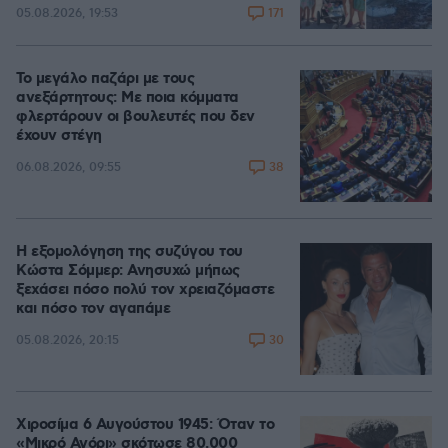
171
05.08.2026, 19:53
Το μεγάλο παζάρι με τους
ανεξάρτητους: Με ποια κόμματα
φλερτάρουν οι βουλευτές που δεν
έχουν στέγη
38
06.08.2026, 09:55
Η εξομολόγηση της συζύγου του
Κώστα Σόμμερ: Ανησυχώ μήπως
ξεχάσει πόσο πολύ τον χρειαζόμαστε
και πόσο τον αγαπάμε
30
05.08.2026, 20:15
Χιροσίμα 6 Αυγούστου 1945: Όταν το
«Μικρό Αγόρι» σκότωσε 80.000