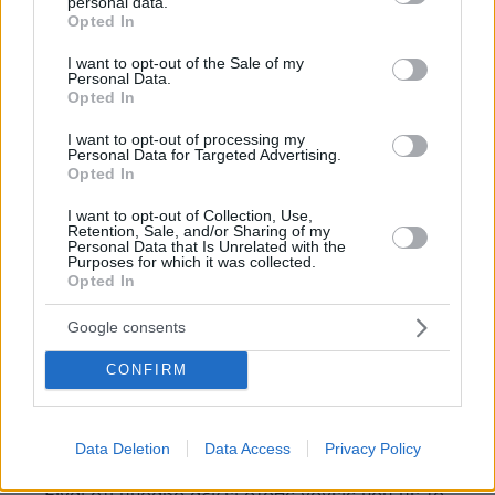
personal data.
grant or deny consent to Google and its third-party tags to
Opted In
use your data for below specified purposes in below Google
Μαρια
consent section.
I want to opt-out of the Sale of my
Personal Data.
09.06.2026, 07:17
Opted In
Ωραία αστεία λες
ΑΠΑΝΤΗΣΗ
I want to opt-out of processing my
Personal Data for Targeted Advertising.
Opted In
@19:19
I want to opt-out of Collection, Use,
08.06.2026, 19:35
Retention, Sale, and/or Sharing of my
Personal Data that Is Unrelated with the
Βρε δε μας παρατατε με τους νεοπλουτους
Purposes for which it was collected.
ΤΙΠΟΤΑ. Ένας σκυλάς που συμβαλει στην
Opted In
πολιτιστικη παρακμη και μια αεργη. Και για να
χουμε καλό ερώτημα, ποια εμπόδια είδατε να
Google consents
έχουν αυτοί;
CONFIRM
ΑΠΑΝΤΗΣΗ
Η αληθεια
Data Deletion
Data Access
Privacy Policy
08.06.2026, 19:59