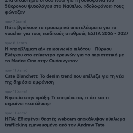
Στα δικαστήρια οι δύο Ινδοί για τη δολοφονία του
58χρονου ψυχολόγου στο Ναύπλιο, «δολοφόνοι» τους
φώναζαν
πριν 7 λεπτά
Πότε βγαίνουν τα προσωρινά αποτελέσματα για τα
voucher για τους παιδικούς σταθμούς ΕΣΠΑ 2026 - 2027
πριν 8 λεπτά
Η «προβληματική» επικοινωνία πιλότου - Πύργου
Ελέγχου στο επίκεντρο ερευνών για το περιστατικό με
το Marine One στην Ουάσινγκτον
πριν 11 λεπτά
Cate Blanchett: Το denim trend που επέλεξε για τη νέα
της δημόσια εμφάνιση
πριν 11 λεπτά
Νηστεία στην πράξη: Τι επιτρέπεται, τι όχι και τι
σημαίνει «κατάλυση»
πριν 11 λεπτά
ΗΠΑ: Εθισμένοι θεατές webcam αποκάλυψαν κύκλωμα
trafficking εμπνευσμένο από τον Andrew Tate