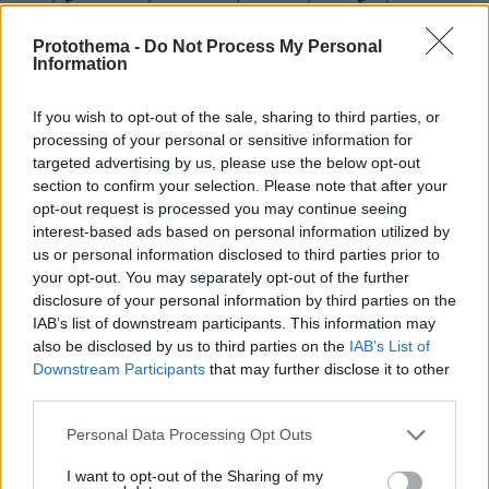
αυτό δημιουργήσαμε αυτόν τον χώρο ειδικά για
άνδρες όπως εσύ που έχουν ξεκάθαρες προσδοκίες.
Protothema -
Do Not Process My Personal
Εδώ οι γυναίκες εκτιμούν την υπευθυνότητα την
Information
ωριμότητα και την ανοιχτότητα απέναντι στον άλλον.
Η διαδικασία εύρεσης του κατάλληλου ατόμου είναι
If you wish to opt-out of the sale, sharing to third parties, or
πολύ πιο εύκολη από όσο νομίζεις. Εγγράψου και
processing of your personal or sensitive information for
πείσου μόνος σου πόσες δυνατότητες προσφέρει η
targeted advertising by us, please use the below opt-out
πλατφόρμα μας.
section to confirm your selection. Please note that after your
ΑΠΑΝΤΗΣΗ
opt-out request is processed you may continue seeing
interest-based ads based on personal information utilized by
us or personal information disclosed to third parties prior to
your opt-out. You may separately opt-out of the further
disclosure of your personal information by third parties on the
Prince Myshkin
IAB’s list of downstream participants. This information may
also be disclosed by us to third parties on the
IAB’s List of
19.05.2026, 23:05
Downstream Participants
that may further disclose it to other
Μόνο το Bohemian Rhapsody είχε καταφερει κάτι
third parties.
τέτοιο
ΑΠΑΝΤΗΣΗ
Please note that this website/app uses one or more Google
Personal Data Processing Opt Outs
services and may gather and store information including but
not limited to your visit or usage behaviour. You may click to
I want to opt-out of the Sharing of my