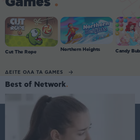
Games
Northern Heights
Candy Bub
Cut The Rope
ΔΕΙΤΕ ΟΛΑ ΤΑ GAMES
Best of Network