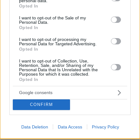
personal data.
ΠΡΟΣΘΗΚΗ ΣΧΟΛΙΟΥ
grant or deny consent to Google and its third-party tags to
Opted In
use your data for below specified purposes in below Google
consent section.
ΌΝΟΜΑ *
I want to opt-out of the Sale of my
Personal Data.
Opted In
I want to opt-out of processing my
Personal Data for Targeted Advertising.
Opted In
EMAIL
I want to opt-out of Collection, Use,
Retention, Sale, and/or Sharing of my
Personal Data that Is Unrelated with the
Purposes for which it was collected.
Opted In
ΣΧΌΛΙΟ *
Google consents
CONFIRM
Data Deletion
Data Access
Privacy Policy