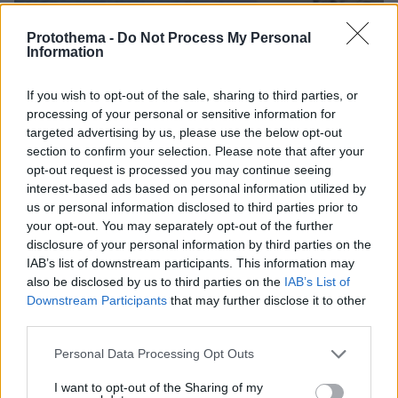
Protothema -
Do Not Process My Personal
Information
If you wish to opt-out of the sale, sharing to third parties, or
06.08.2026, 21:23
processing of your personal or sensitive information for
Πώς έγινε η τραγωδία με την νεκρή μητέρα στα
targeted advertising by us, please use the below opt-out
Μάλια: Βούτηξε για να βοηθήσει τη φίλη της και
section to confirm your selection. Please note that after your
πνίγηκε, τα παιδιά φώναζαν για βοήθεια
opt-out request is processed you may continue seeing
interest-based ads based on personal information utilized by
us or personal information disclosed to third parties prior to
your opt-out. You may separately opt-out of the further
disclosure of your personal information by third parties on the
IAB’s list of downstream participants. This information may
also be disclosed by us to third parties on the
IAB’s List of
Downstream Participants
that may further disclose it to other
third parties.
Please note that this website/app uses one or more Google
Personal Data Processing Opt Outs
services and may gather and store information including but
not limited to your visit or usage behaviour. You may click to
I want to opt-out of the Sharing of my