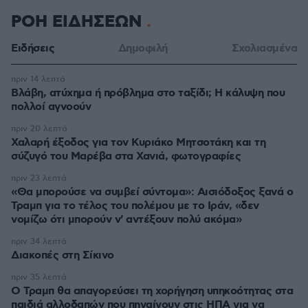
ΡΟΗ ΕΙΔΗΣΕΩΝ
Ειδήσεις
Δημοφιλή
Σχολιασμένα
πριν 14 λεπτά
Βλάβη, ατύχημα ή πρόβλημα στο ταξίδι; Η κάλυψη που
πολλοί αγνοούν
πριν 20 λεπτά
Χαλαρή έξοδος για τον Κυριάκο Μητσοτάκη και τη
σύζυγό του Μαρέβα στα Χανιά, φωτογραφίες
πριν 23 λεπτά
«Θα μπορούσε να συμβεί σύντομα»: Αισιόδοξος ξανά ο
Τραμπ για το τέλος του πολέμου με το Ιράν, «δεν
νομίζω ότι μπορούν ν' αντέξουν πολύ ακόμα»
πριν 34 λεπτά
Διακοπές στη Σίκινο
πριν 35 λεπτά
Ο Τραμπ θα απαγορεύσει τη χορήγηση υπηκοότητας στα
παιδιά αλλοδαπών που πηγαίνουν στις ΗΠΑ για να