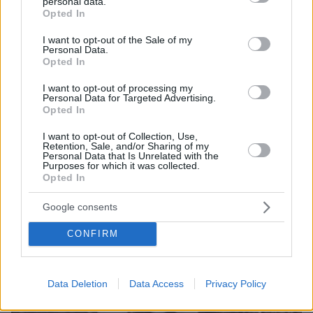
personal data.
grant or deny consent to Google and its third-party tags to
Opted In
use your data for below specified purposes in below Google
consent section.
I want to opt-out of the Sale of my
Personal Data.
Opted In
I want to opt-out of processing my
Personal Data for Targeted Advertising.
Opted In
I want to opt-out of Collection, Use,
Retention, Sale, and/or Sharing of my
06.08.2026, 22:24
Personal Data that Is Unrelated with the
Purposes for which it was collected.
Χρίστος Κούγιας: Η προσωπική μου ζωή δεν
Opted In
μπορεί να είναι αντικείμενο φημών ή σεναρίων
που παρουσιάζονται ως πραγματικά γεγονότα
Google consents
CONFIRM
Data Deletion
Data Access
Privacy Policy