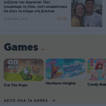
συζύγου του Αφγανού: Πώς
γνωρίσαμε τη Λίσα, γιατί υποψιάστηκα
ότι ήταν το πτώμα στη βαλίτσα
288
06.08.2026, 12:32
Games
Northern Heights
Candy Bub
Cut The Rope
ΔΕΙΤΕ ΟΛΑ ΤΑ GAMES