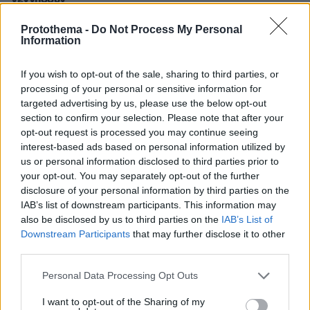
πριν μία ώρα
Protothema -
Do Not Process My Personal
Πώς θα βοηθήσετε τη γάτα σας να συνηθίσει το κλουβί
Information
της
06.08.2026, 23:21
If you wish to opt-out of the sale, sharing to third parties, or
Κόπωση της Wall Street μετά τα ρεκόρ εν μέσω
processing of your personal or sensitive information for
αβεβαιότητας για το Ιράν, το πετρέλαιο και τη Fed
targeted advertising by us, please use the below opt-out
section to confirm your selection. Please note that after your
06.08.2026, 23:17
opt-out request is processed you may continue seeing
Στη ΓΑΔΑ κρατείται η 46χρονη που κατηγορείται για την
interest-based ads based on personal information utilized by
επίθεση στη Marfin, δείτε βίντεο και φωτογραφίες
us or personal information disclosed to third parties prior to
your opt-out. You may separately opt-out of the further
ΔΕΙΤΕ ΟΛΕΣ ΤΙΣ ΕΙΔΗΣΕΙΣ
disclosure of your personal information by third parties on the
IAB’s list of downstream participants. This information may
also be disclosed by us to third parties on the
IAB’s List of
Downstream Participants
that may further disclose it to other
third parties.
ΤΑ ΠΙΟ ΔΗΜΟΦΙΛΗ
Please note that this website/app uses one or more Google
Personal Data Processing Opt Outs
services and may gather and store information including but
not limited to your visit or usage behaviour. You may click to
I want to opt-out of the Sharing of my