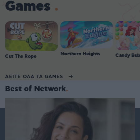
Games
Northern Heights
Candy Bub
Cut The Rope
ΔΕΙΤΕ ΟΛΑ ΤΑ GAMES
Best of Network