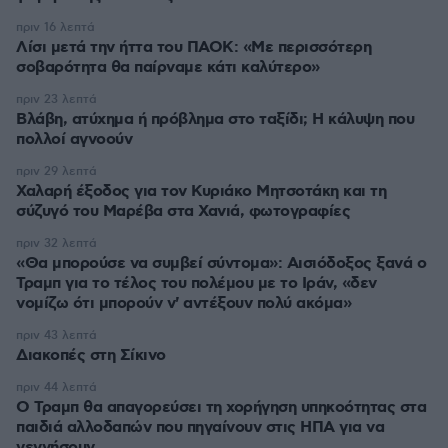
πριν 16 λεπτά
Λίσι μετά την ήττα του ΠΑΟΚ: «Με περισσότερη
σοβαρότητα θα παίρναμε κάτι καλύτερο»
πριν 23 λεπτά
Βλάβη, ατύχημα ή πρόβλημα στο ταξίδι; Η κάλυψη που
πολλοί αγνοούν
πριν 29 λεπτά
Χαλαρή έξοδος για τον Κυριάκο Μητσοτάκη και τη
σύζυγό του Μαρέβα στα Χανιά, φωτογραφίες
πριν 32 λεπτά
«Θα μπορούσε να συμβεί σύντομα»: Αισιόδοξος ξανά ο
Τραμπ για το τέλος του πολέμου με το Ιράν, «δεν
νομίζω ότι μπορούν ν' αντέξουν πολύ ακόμα»
πριν 43 λεπτά
Διακοπές στη Σίκινο
πριν 44 λεπτά
Ο Τραμπ θα απαγορεύσει τη χορήγηση υπηκοότητας στα
παιδιά αλλοδαπών που πηγαίνουν στις ΗΠΑ για να
γεννήσουν