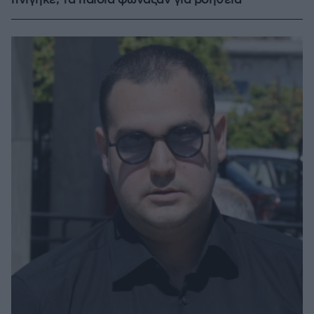
πνίγηκε, τα παιδιά φώναζαν για βοήθεια