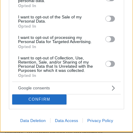
personal data.
grant or deny consent to Google and its third-party tags to
Opted In
use your data for below specified purposes in below Google
consent section.
I want to opt-out of the Sale of my
Personal Data.
Opted In
I want to opt-out of processing my
Personal Data for Targeted Advertising.
Opted In
I want to opt-out of Collection, Use,
Retention, Sale, and/or Sharing of my
Personal Data that Is Unrelated with the
Purposes for which it was collected.
Opted In
Google consents
CONFIRM
06.08.2026, 21:23
Πώς έγινε η τραγωδία με την νεκρή μητέρα στα
Data Deletion
Data Access
Privacy Policy
Μάλια: Βούτηξε για να βοηθήσει τη φίλη της και