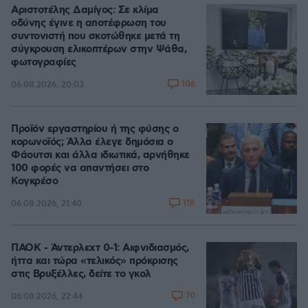
Αριστοτέλης Δαμίγος: Σε κλίμα
οδύνης έγινε η αποτέφρωση του
συντονιστή που σκοτώθηκε μετά τη
σύγκρουση ελικοπτέρων στην Ψάθα,
φωτογραφίες
106
06.08.2026, 20:03
Προϊόν εργαστηρίου ή της φύσης ο
κορωνοϊός; Άλλα έλεγε δημόσια ο
Φάουτσι και άλλα ιδιωτικά, αρνήθηκε
100 φορές να απαντήσει στο
Κογκρέσο
118
06.08.2026, 21:40
ΠΑΟΚ - Άντερλεχτ 0-1: Αιφνιδιασμός,
ήττα και τώρα «τελικός» πρόκρισης
στις Βρυξέλλες, δείτε το γκολ
70
06.08.2026, 22:44