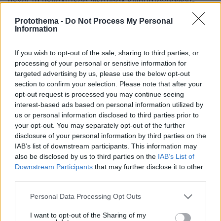
μέχρι τα μεγαλύτερα φεστιβάλ κινηματογράφου-
βάζουμε και τα Όσκαρ μαζι- αλλά και μπόλικα
Protothema -
Do Not Process My Personal
βραβεία εισέπραξε.Αυτο δεν έχει γίνει με κανέναν
Information
Έλληνα σκηνοθέτη μέχρι τώρα και δεν αναφέρομαι
στον Αγγελόπουλο αποκλειστικά.Τη στόφα του
If you wish to opt-out of the sale, sharing to third parties, or
δημιουργού την έχει, το πουσαρισμα ειδικά στο
processing of your personal or sensitive information for
εξωτερικό το έχει αποκτήσει, auter όμως όπως οι
targeted advertising by us, please use the below opt-out
ιδιαίτεροι μεγάλοι κινηματογραφιστές του
section to confirm your selection. Please note that after your
παρελθόντος, όπως πχ ο Αντονιόνι, ο Μπέργκμαν, ο
opt-out request is processed you may continue seeing
Ταρκόφσκι, από τους πιο σύγχρονους ο Μπελα Ταρ
interest-based ads based on personal information utilized by
και φυσικά ο Τεό δεν είναι.Ασε που αν γύριζε σε
us or personal information disclosed to third parties prior to
χρόνο dt τόσες πάλι ταινίες όσες έκανε μέχρι και το
your opt-out. You may separately opt-out of the further
2024 με τη Bygonia,θα υπήρχε σοβαρός κίνδυνος
disclosure of your personal information by third parties on the
επανάληψης του ίδιου ύφους που τον χαρακτηρίζει,
IAB’s list of downstream participants. This information may
μην πω ότι μπορεί και να έκανε καποια καθαρά
also be disclosed by us to third parties on the
IAB’s List of
διεκπεραιωτικη ταινία για τα φράγκα, όπως πχ ο
Downstream Participants
that may further disclose it to other
Εγκογιαν, ο οποίος ξεκίνησε τελείως διαφορετικά, με
third parties.
ιδιαίτερες ταινίες και έφτασε να γυρίζει θριλερακια
Please note that this website/app uses one or more Google
της πλάκας.(Chloe).Καλό θα είναι να κάνει κάποια
Personal Data Processing Opt Outs
services and may gather and store information including but
παύση γιατί και το σινεφίλ κοινό κάπου κουράζεται με
not limited to your visit or usage behaviour. You may click to
I want to opt-out of the Sharing of my
μια επαναλαμβανόμενη μανιέρα!!!