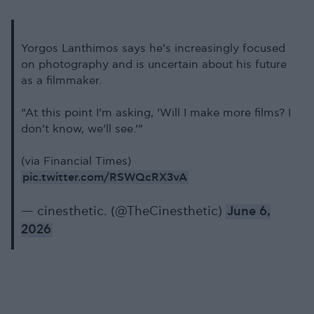
Yorgos Lanthimos says he’s increasingly focused
on photography and is uncertain about his future
as a filmmaker.
“At this point I’m asking, ‘Will I make more films? I
don’t know, we’ll see.’”
(via Financial Times)
pic.twitter.com/RSWQcRX3vA
— cinesthetic. (@TheCinesthetic)
June 6,
2026