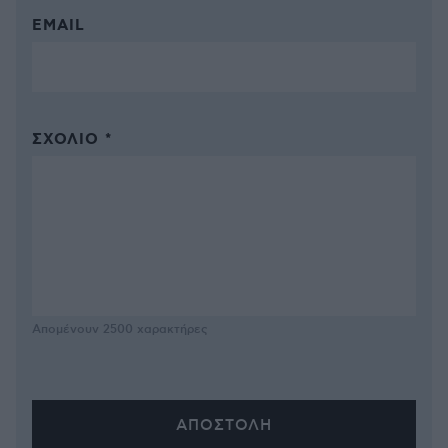
EMAIL
ΣΧΌΛΙΟ *
Απομένουν
2500
χαρακτήρες