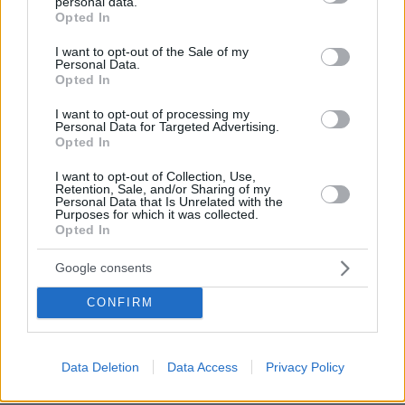
personal data.
grant or deny consent to Google and its third-party tags to
Opted In
ΑΠΑΝΤΗΣΗ
use your data for below specified purposes in below Google
consent section.
I want to opt-out of the Sale of my
Personal Data.
ΕΛΛΗΝΑΣ ΠΟΛΙΤΗΣ
Opted In
08.06.2026, 08:08
Θέλει μεγάλα κότσια να στήσεις διεθνή καριέρα και
I want to opt-out of processing my
Personal Data for Targeted Advertising.
ενω είσαι στη κορφή της επιτυχίας να έχεις το
Opted In
θάρρος να παρεις θέση για το έγκλημα που γίνεται
στη Γάζα όταν ξέρεις πως τα κυκλώματα Ισραηλινών
I want to opt-out of Collection, Use,
Retention, Sale, and/or Sharing of my
ελέγχουν το Χόλυγουντ. Πολύ σημαντικό ότι
Personal Data that Is Unrelated with the
ωριμάζοντας σαν σκηνοθέτης δείνει κινηματογράφο
Purposes for which it was collected.
Opted In
προβληματισμού και όχι εύπεπτης αποχαυνωσης
αμερκανιάς.
Google consents
ΑΠΑΝΤΗΣΗ
CONFIRM
Φρίντα
08.06.2026, 07:22
Data Deletion
Data Access
Privacy Policy
Όταν είδαμε τον κυνόδοντα αρχικά πάθαμε ένα σοκ
αλλά για μέρες σκεφτόμασταν τι ήθελε να πει η