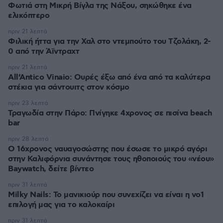
Φωτιά στη Μικρή Βίγλα της Νάξου, σηκώθηκε ένα
ελικόπτερο
πριν 21 λεπτά
Φιλική ήττα για την Χαλ στο ντεμπούτο του Τζολάκη, 2-
0 από την Άϊντραχτ
πριν 21 λεπτά
All’Antico Vinaio: Ουρές έξω από ένα από τα καλύτερα
στέκια για σάντουιτς στον κόσμο
πριν 23 λεπτά
Τραγωδία στην Πάρο: Πνίγηκε 4χρονος σε πισίνα beach
bar
πριν 28 λεπτά
Ο 16χρονος ναυαγοσώστης που έσωσε το μικρό αγόρι
στην Καλιφόρνια συνάντησε τους ηθοποιούς του «νέου»
Baywatch, δείτε βίντεο
πριν 31 λεπτά
Milky Nails: Το μανικιούρ που συνεχίζει να είναι η νο1
επιλογή μας για το καλοκαίρι
πριν 31 λεπτά