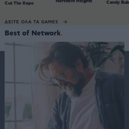
Northern Heights
Candy Bub
Cut The Rope
ΔΕΙΤΕ ΟΛΑ ΤΑ GAMES
Best of Network