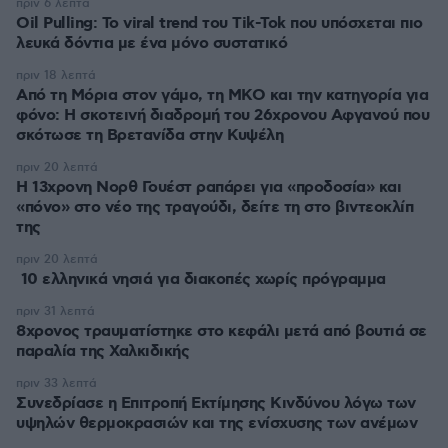
πριν 6 λεπτά
Oil Pulling: To viral trend του Tik-Tok που υπόσχεται πιο
λευκά δόντια με ένα μόνο συστατικό
πριν 18 λεπτά
Από τη Μόρια στον γάμο, τη ΜΚΟ και την κατηγορία για
φόνο: Η σκοτεινή διαδρομή του 26χρονου Αφγανού που
σκότωσε τη Βρετανίδα στην Κυψέλη
πριν 20 λεπτά
Η 13χρονη Νορθ Γουέστ ραπάρει για «προδοσία» και
«πόνο» στο νέο της τραγούδι, δείτε τη στο βιντεοκλίπ
της
πριν 20 λεπτά
10 ελληνικά νησιά για διακοπές χωρίς πρόγραμμα
πριν 31 λεπτά
8χρονος τραυματίστηκε στο κεφάλι μετά από βουτιά σε
παραλία της Χαλκιδικής
πριν 33 λεπτά
Συνεδρίασε η Επιτροπή Εκτίμησης Κινδύνου λόγω των
υψηλών θερμοκρασιών και της ενίσχυσης των ανέμων