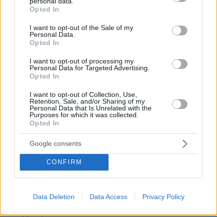
personal data.
grant or deny consent to Google and its third-party tags to
Opted In
use your data for below specified purposes in below Google
* Υποχρεωτικά πεδία
consent section.
I want to opt-out of the Sale of my
Personal Data.
Opted In
ΡΟΗ ΕΙΔΗΣΕΩΝ
I want to opt-out of processing my
Personal Data for Targeted Advertising.
Opted In
Ειδήσεις
Δημοφιλή
Σχολιασμένα
I want to opt-out of Collection, Use,
Retention, Sale, and/or Sharing of my
πριν 5 λεπτά
Personal Data that Is Unrelated with the
Καρκίνος Παχέος Εντέρου: Η «ένοχη» διατροφή που
Purposes for which it was collected.
αυξάνει τον κίνδυνο κατακόρυφα – Ποια τρόφιμα
Opted In
προστατεύουν
Google consents
πριν 6 λεπτά
Στις φλόγες δύο διυλιστήρια πετρελαίου στη Ρωσία
CONFIRM
μετά από ουκρανική επίθεση με drones
πριν 6 λεπτά
Παγκόσμια Ημέρα Γάτας – Εντυπωσιακά πράγματα που
Data Deletion
Data Access
Privacy Policy
ίσως δεν γνωρίζατε για αυτά τα υπέροχα πλάσματα