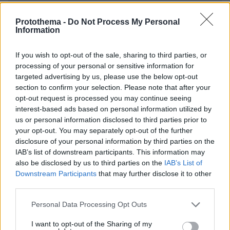
EMAIL
Protothema -
Do Not Process My Personal
Information
If you wish to opt-out of the sale, sharing to third parties, or
processing of your personal or sensitive information for
ΣΧΌΛΙΟ *
targeted advertising by us, please use the below opt-out
section to confirm your selection. Please note that after your
opt-out request is processed you may continue seeing
interest-based ads based on personal information utilized by
us or personal information disclosed to third parties prior to
your opt-out. You may separately opt-out of the further
disclosure of your personal information by third parties on the
IAB’s list of downstream participants. This information may
also be disclosed by us to third parties on the
IAB’s List of
Απομένουν
2500
χαρακτήρες
Downstream Participants
that may further disclose it to other
third parties.
Please note that this website/app uses one or more Google
Personal Data Processing Opt Outs
services and may gather and store information including but
not limited to your visit or usage behaviour. You may click to
I want to opt-out of the Sharing of my