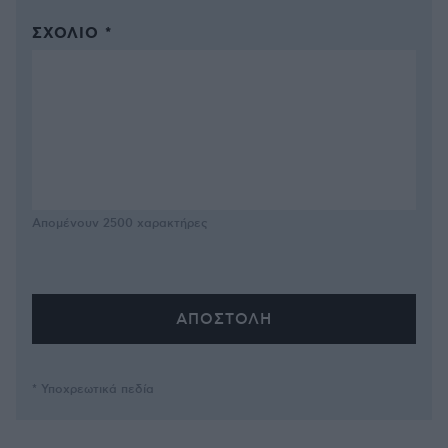
ΣΧΌΛΙΟ *
Απομένουν
2500
χαρακτήρες
* Υποχρεωτικά πεδία