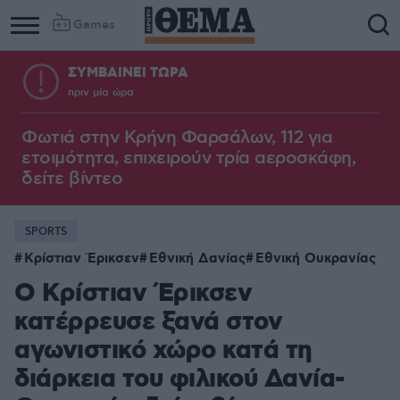
Games
ΣΥΜΒΑΙΝΕΙ ΤΩΡΑ
πριν μία ώρα
Φωτιά στην Κρήνη Φαρσάλων, 112 για
ετοιμότητα, επιχειρούν τρία αεροσκάφη,
δείτε βίντεο
SPORTS
Κρίστιαν Έρικσεν
Εθνική Δανίας
Εθνική Ουκρανίας
Ο Κρίστιαν Έρικσεν
κατέρρευσε ξανά στον
αγωνιστικό χώρο κατά τη
διάρκεια του φιλικού Δανία-