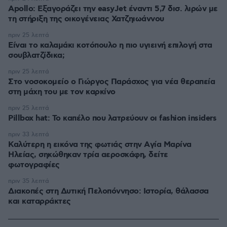
Apollo: Εξαγοράζει την easyJet έναντι 5,7 δισ. λιρών με
τη στήριξη της οικογένειας Χατζηιωάννου
πριν 25 λεπτά
Είναι το καλαμάκι κοτόπουλο η πιο υγιεινή επιλογή στα
σουβλατζίδικα;
πριν 25 λεπτά
Στο νοσοκομείο ο Γιώργος Παράσχος για νέα θεραπεία
στη μάχη του με τον καρκίνο
πριν 25 λεπτά
Pillbox hat: Το καπέλο που λατρεύουν οι fashion insiders
πριν 33 λεπτά
Καλύτερη η εικόνα της φωτιάς στην Aγία Μαρίνα
Ηλείας, σηκώθηκαν τρία αεροσκάφη, δείτε
φωτογραφίες
πριν 35 λεπτά
Διακοπές στη Δυτική Πελοπόννησο: Ιστορία, θάλασσα
και καταρράκτες