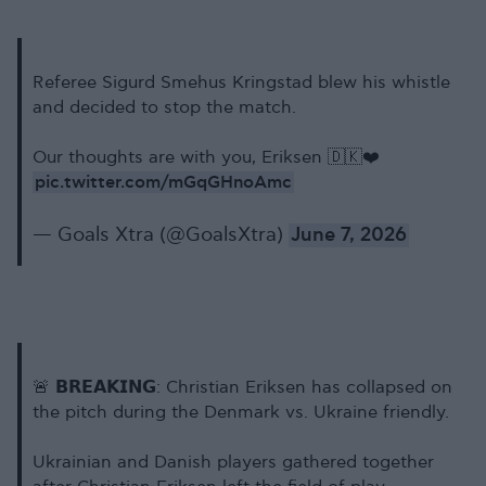
Referee Sigurd Smehus Kringstad blew his whistle
and decided to stop the match.
Our thoughts are with you, Eriksen 🇩🇰❤️
pic.twitter.com/mGqGHnoAmc
— Goals Xtra (@GoalsXtra)
June 7, 2026
🚨 𝗕𝗥𝗘𝗔𝗞𝗜𝗡𝗚: Christian Eriksen has collapsed on
the pitch during the Denmark vs. Ukraine friendly.
Ukrainian and Danish players gathered together