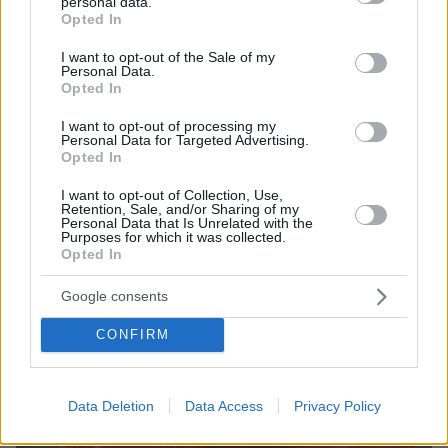
Ουκρανίας έγιναν «ασπίδα» γύρω από τον Κρίστιαν
personal data.
grant or deny consent to Google and its third-party tags to
Έρικσεν
Opted In
use your data for below specified purposes in below Google
consent section.
I want to opt-out of the Sale of my
Personal Data.
Opted In
I want to opt-out of processing my
Personal Data for Targeted Advertising.
Opted In
I want to opt-out of Collection, Use,
Retention, Sale, and/or Sharing of my
Personal Data that Is Unrelated with the
Purposes for which it was collected.
Opted In
Google consents
CONFIRM
Data Deletion
Data Access
Privacy Policy