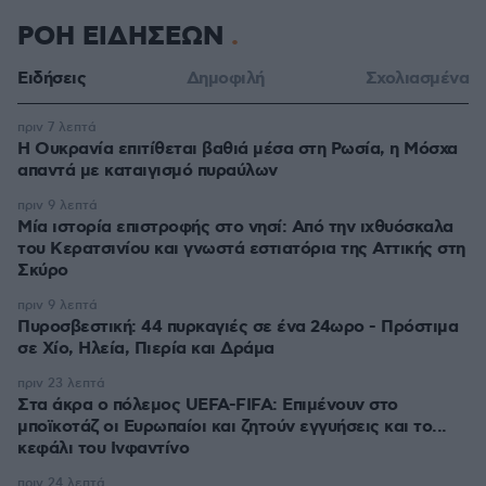
ΡΟΗ ΕΙΔΗΣΕΩΝ
Ειδήσεις
Δημοφιλή
Σχολιασμένα
πριν 7 λεπτά
Η Ουκρανία επιτίθεται βαθιά μέσα στη Ρωσία, η Μόσχα
απαντά με καταιγισμό πυραύλων
πριν 9 λεπτά
Μία ιστορία επιστροφής στο νησί: Από την ιχθυόσκαλα
του Κερατσινίου και γνωστά εστιατόρια της Αττικής στη
Σκύρο
πριν 9 λεπτά
Πυροσβεστική: 44 πυρκαγιές σε ένα 24ωρο - Πρόστιμα
σε Χίο, Ηλεία, Πιερία και Δράμα
πριν 23 λεπτά
Στα άκρα ο πόλεμος UEFA-FIFA: Επιμένουν στο
μποϊκοτάζ οι Ευρωπαίοι και ζητούν εγγυήσεις και το...
κεφάλι του Ινφαντίνο
πριν 24 λεπτά