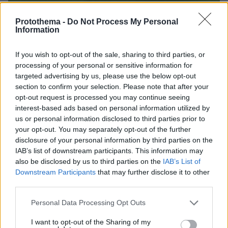
Protothema -
Do Not Process My Personal
Information
If you wish to opt-out of the sale, sharing to third parties, or
processing of your personal or sensitive information for
targeted advertising by us, please use the below opt-out
section to confirm your selection. Please note that after your
opt-out request is processed you may continue seeing
interest-based ads based on personal information utilized by
us or personal information disclosed to third parties prior to
your opt-out. You may separately opt-out of the further
disclosure of your personal information by third parties on the
IAB’s list of downstream participants. This information may
also be disclosed by us to third parties on the
IAB’s List of
Downstream Participants
that may further disclose it to other
third parties.
Please note that this website/app uses one or more Google
Personal Data Processing Opt Outs
07.06.2026, 22:18
services and may gather and store information including but
Συγκλονιστική φωτογραφία: Οι ποδοσφαιριστές Δανίας και
not limited to your visit or usage behaviour. You may click to
I want to opt-out of the Sharing of my